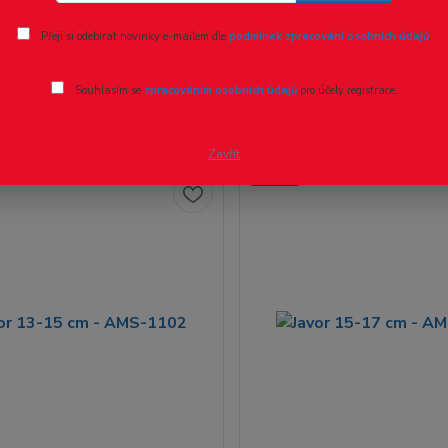
Přeji si odebírat novinky e-mailem dle
podmínek zpracování osobních údajů
.
ší
Nejlevnější
Nejdražší
Souhlasím se
zpracováním osobních údajů
pro účely registrace.
3 z 3
Zavřít
Novinka