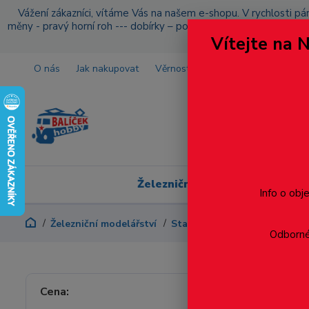
Vážení zákazníci, vítáme Vás na našem e-shopu. V rychlosti pár
měny - pravý horní roh --- dobírky – pokud si z nějakého důvo
Vítejte na 
O nás
Jak nakupovat
Věrnostní program
Doprava a p
Železniční modelářství
Info o obj
Železniční modelářství
Stavba kolejiště / Krajina
Odborné 
Listna
Cena: