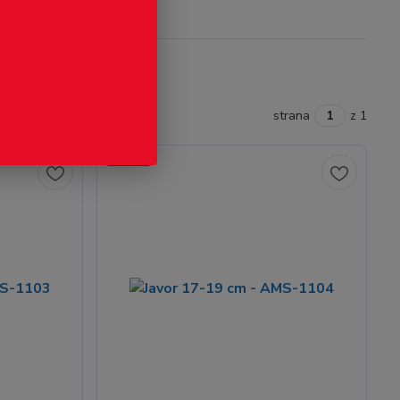
strana
z 1
Novinka