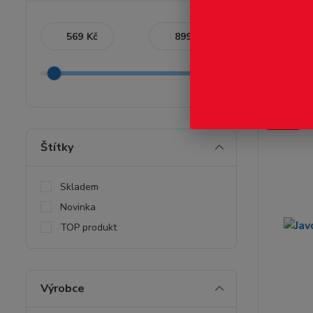
Nejnověj
Kč
Kč
Zobrazuji 1-
Novinka
Štítky
Skladem
Novinka
TOP produkt
Výrobce