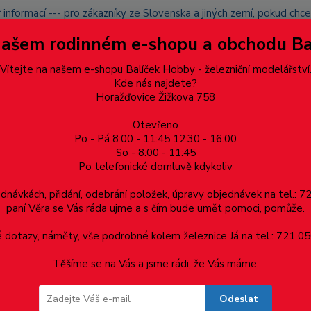
 informací --- pro zákazníky ze Slovenska a jiných zemí, pokud ch
du zásilku nevyzvednete, bude po domluvě zaslána znovu s opětov
Našem rodinném e-shopu a obchodu B
přidán na blacklist a rušeny následující objednávky.
latba
Vítejte na našem e-shopu Balíček Hobby - železniční modelářství
Více
Kde nás najdete?
Horažďovice Žižkova 758
Otevřeno
Hledat
Po - Pá 8:00 - 11:45 12:30 - 16:00
So - 8:00 - 11:45
Po telefonické domluvě kdykoliv
Dárkové poukazy, upomínkové předměty
Materiá
ednávkách, přidání, odebrání položek, úpravy objednávek na tel.: 
paní Věra se Vás ráda ujme a s čím bude umět pomoci, pomůže.
Stromy, stromečky
Listnaté
dotazy, náměty, vše podrobné kolem železnice Já na tel.: 721 05
Těšíme se na Vás a jsme rádi, že Vás máme.
té
Odeslat