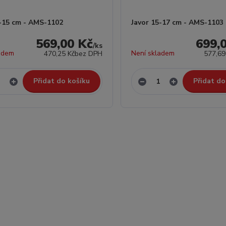
3-15 cm - AMS-1102
Javor 15-17 cm - AMS-1103
569,00 Kč
699,
/
ks
adem
Není skladem
470,25 Kč
bez DPH
577,69
Přidat do košíku
Přidat do