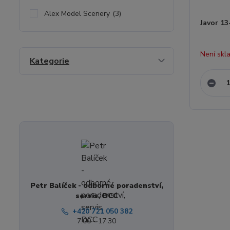
Alex Model Scenery
(3)
Javor 1
Není skl
Kategorie
Petr Balíček - odborné poradenství,
servis, DCC
+420 721 050 382
7:00 - 17:30