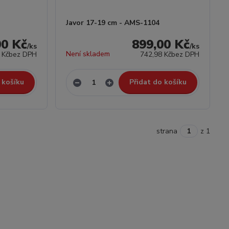
Javor 17-19 cm - AMS-1104
00 Kč
899,00 Kč
/
ks
/
ks
Není skladem
 Kč
bez DPH
742,98 Kč
bez DPH
 košíku
Přidat do košíku
strana
z 1