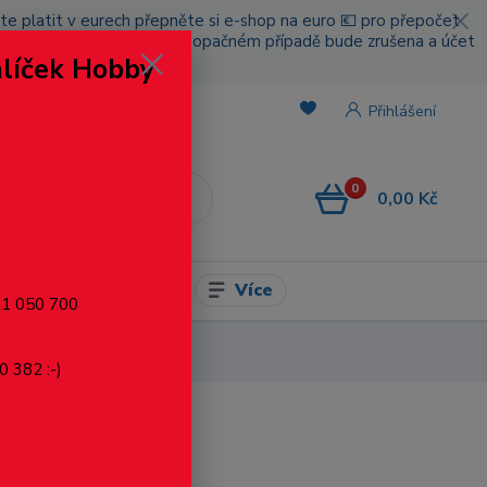
cete platit v eurech přepněte si e-shop na euro 💶 pro přepočet
nou platbou za poštovné, v opačném případě bude zrušena a účet
alíček Hobby
.
Přihlášení
0
0,00 Kč
CZK
Více
l pro modelaření
721 050 700
0 382 :-)