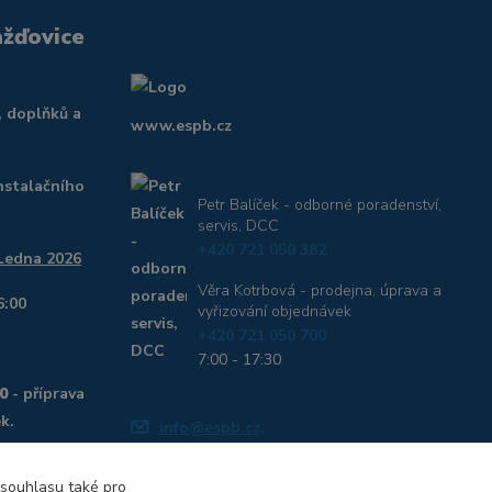
ažďovice
, doplňků a
www.espb.cz
nstalačního
Petr Balíček - odborné poradenství,
servis, DCC
+420 721 050 382
 Ledna 2026
Věra Kotrbová - prodejna, úprava a
6:00
vyřizování objednávek
+420 721 050 700
7:00 - 17:30
0
- příprava
k.
info@espb.cz,
pan.milimetr@seznam.cz
dborné rady,
 souhlasu také pro