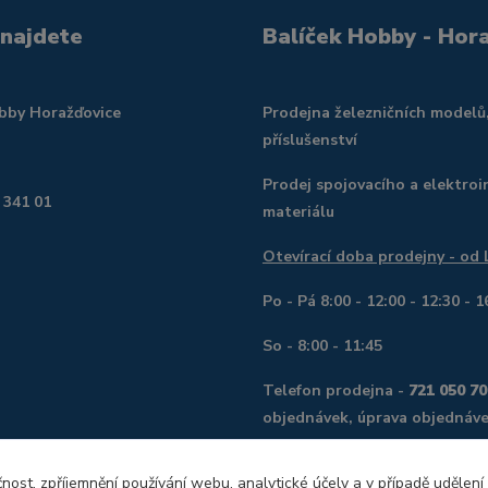
 najdete
Balíček Hobby - Hor
obby Horažďovice
Prodejna železničních modelů
příslušenství
Prodej spojovacího a elektroi
 341 01
materiálu
Otevírací doba prodejny - od
Po - Pá 8:00 - 12:00 - 12:30 - 1
So - 8:00 - 11:45
Telefon prodejna -
721 050 70
objednávek, úprava objednáve
Telefon servis, digitalizace o
čnost, zpříjemnění používání webu, analytické účely a v případě udělení