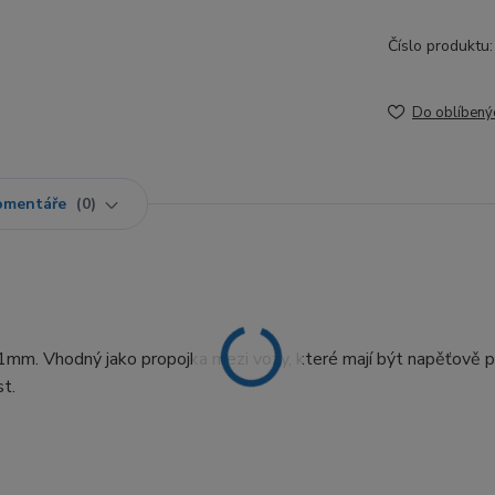
Číslo produktu:
Do oblíbený
omentáře
0
 1mm. Vhodný jako propojka mezi vozy, které mají být napěťově p
st.