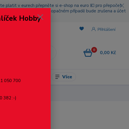
cete platit v eurech přepněte si e-shop na euro 💶 pro přepočet
nou platbou za poštovné, v opačném případě bude zrušena a účet
alíček Hobby
.
Přihlášení
0
0,00 Kč
CZK
Více
l pro modelaření
721 050 700
0 382 :-)