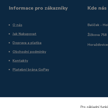
Informace pro zákazníky
Kde nás
O nás
Balíček - H
Jak Nakupovat
Žižkova 758
Doprava a platba
Horažďovice
Obchodní podmínky
Kontakty
Platební brána GoPay
Pro základní funk