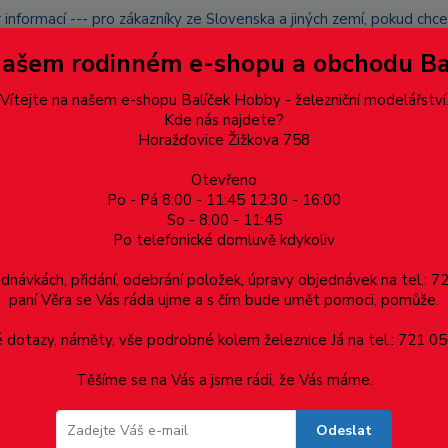
 informací --- pro zákazníky ze Slovenska a jiných zemí, pokud ch
du zásilku nevyzvednete, bude po domluvě zaslána znovu s opětov
Našem rodinném e-shopu a obchodu B
přidán na blacklist a rušeny následující objednávky.
latba
Vítejte na našem e-shopu Balíček Hobby - železniční modelářství
Více
Kde nás najdete?
Horažďovice Žižkova 758
Otevřeno
Hledat
Po - Pá 8:00 - 11:45 12:30 - 16:00
So - 8:00 - 11:45
Po telefonické domluvě kdykoliv
Dárkové poukazy, upomínkové předměty
Materiá
ednávkách, přidání, odebrání položek, úpravy objednávek na tel.: 
paní Věra se Vás ráda ujme a s čím bude umět pomoci, pomůže.
rní konektor 2P-Sc
dotazy, náměty, vše podrobné kolem železnice Já na tel.: 721 05
Těšíme se na Vás a jsme rádi, že Vás máme.
Odeslat