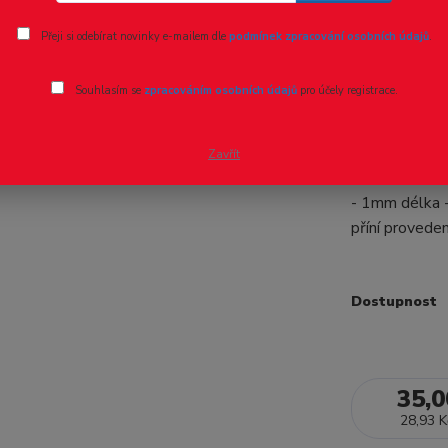
Ohodnotit pr
Přeji si odebírat novinky e-mailem dle
podmínek zpracování osobních údajů
.
Miniaturn
Souhlasím se
zpracováním osobních údajů
pro účely registrace.
Miniaturní ko
jako propojka
Zavřít
malé velikost
- 1mm délka 
příní provedení
Dostupnost
35,0
28,93 K