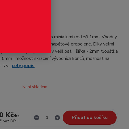
odukt
í konektor 2P-Sc
nektor dvoupólový samec s miniaturní rostečí 1mm. Vhodný
 mezi vozy, které mají být napěťově propojené. Diky velmi
i jsou vhotné pro jakoukoliv velikost. šířka - 2mm tloušťka
- 5mm možnost skrácení vývodních konců, možnost na
 s v...
celý popis
Není skladem
0 Kč
/
ks
Přidat do košíku
č
bez DPH