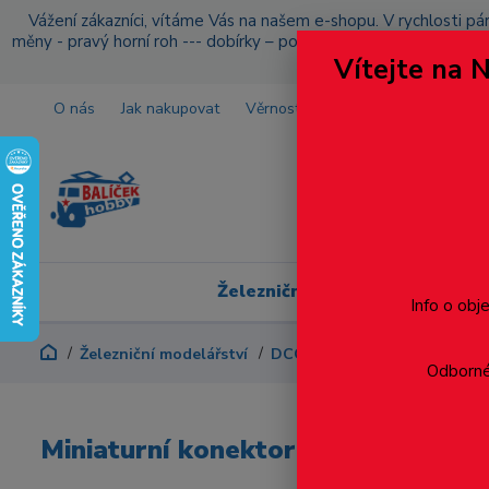
Vážení zákazníci, vítáme Vás na našem e-shopu. V rychlosti pár
měny - pravý horní roh --- dobírky – pokud si z nějakého důvo
Vítejte na 
O nás
Jak nakupovat
Věrnostní program
Doprava a p
Železniční modelářství
Info o obj
Železniční modelářství
DCC - Digitalizace
Miniatu
Odborné 
Miniaturní konektor 2P-Sc