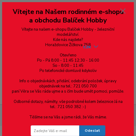
Vážení zákazníci, vítáme Vás na našem e-shopu. V rychlosti pár informací
Vítejte na Našem rodinném e-shopu
--- pro zákazníky ze Slovenska a jiných zemí, pokud chcete platit v eurech
přepněte si e-shop na euro 💶 pro přepočet měny - pravý horní roh ---
a obchodu Balíček Hobby
dobírky – pokud si z nějakého důvodu zásilku nevyzvednete, bude po
domluvě zaslána znovu s opětovnou platbou za poštovné, v opačném
případě bude zrušena a účet přidán na blacklist a rušeny následující
Vítejte na našem e-shopu Balíček Hobby - železniční
objednávky.
modelářství.
Kde nás najdete?
Horažďovice Žižkova 758
CZK
Otevřeno
Po - Pá 8:00 - 11:45 12:30 - 16:00
So - 8:00 - 11:45
0
0,00 Kč
Po telefonické domluvě kdykoliv
Info o objednávkách, přidání, odebrání položek, úpravy
objednávek na tel.: 721 050 700
paní Věra se Vás ráda ujme a s čím bude umět pomoci, pomůže.
Menu
Odborné dotazy, náměty, vše podrobné kolem železnice Já na
tel.: 721 050 382 :-)
Železniční modelářství
Stavba kolejiště / Krajina
Barvy,
Těšíme se na Vás a jsme rádi, že Vás máme.
pigmenty a příslušenství
Modelovací hmoty
Odeslat