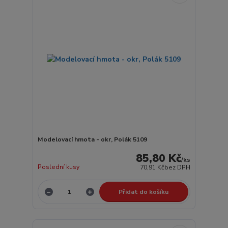
Modelovací hmota - okr, Polák 5109
85,80 Kč
/
ks
Poslední kusy
70,91 Kč
bez DPH
Přidat do košíku