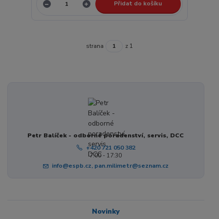
Přidat do košíku
strana
z 1
Petr Balíček - odborné poradenství, servis, DCC
+420 721 050 382
7:00 - 17:30
info@espb.cz, pan.milimetr@seznam.cz
Novinky