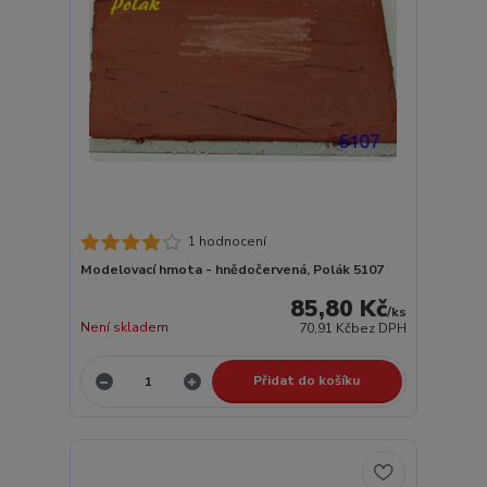
1 hodnocení
Modelovací hmota - hnědočervená, Polák 5107
85,80 Kč
/
ks
Není skladem
70,91 Kč
bez DPH
Přidat do košíku