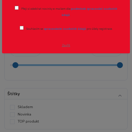
Modelovací hmoty
Přeji si odebírat novinky e-mailem dle
podmínek zpracování osobních
údajů
.
Cena:
Souhlasím se
zpracováním osobních údajů
pro účely registrace.
Zavřít
Kč
Kč
Štítky
Skladem
Novinka
TOP produkt