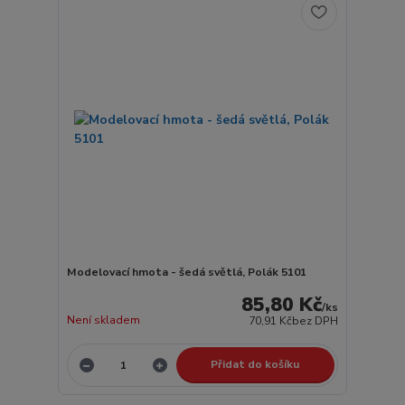
Modelovací hmota - šedá světlá, Polák 5101
85,80 Kč
/
ks
Není skladem
70,91 Kč
bez DPH
Přidat do košíku