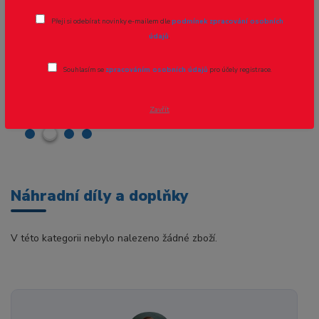
Přeji si odebírat novinky e-mailem dle
podmínek zpracování osobních
údajů
.
Souhlasím se
zpracováním osobních údajů
pro účely registrace.
Zavřít
Náhradní díly a doplňky
V této kategorii nebylo nalezeno žádné zboží.