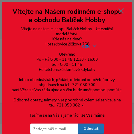
Vážení zákazníci, vítáme Vás na našem e-shopu. V rychlosti pár informací
Vítejte na Našem rodinném e-shopu
--- pro zákazníky ze Slovenska a jiných zemí, pokud chcete platit v eurech
přepněte si e-shop na euro 💶 pro přepočet měny - pravý horní roh ---
a obchodu Balíček Hobby
dobírky – pokud si z nějakého důvodu zásilku nevyzvednete, bude po
domluvě zaslána znovu s opětovnou platbou za poštovné, v opačném
případě bude zrušena a účet přidán na blacklist a rušeny následující
Vítejte na našem e-shopu Balíček Hobby - železniční
objednávky.
modelářství.
Kde nás najdete?
Horažďovice Žižkova 758
CZK
Otevřeno
Po - Pá 8:00 - 11:45 12:30 - 16:00
So - 8:00 - 11:45
0
0,00 Kč
Po telefonické domluvě kdykoliv
Info o objednávkách, přidání, odebrání položek, úpravy
objednávek na tel.: 721 050 700
paní Věra se Vás ráda ujme a s čím bude umět pomoci, pomůže.
Menu
Odborné dotazy, náměty, vše podrobné kolem železnice Já na
tel.: 721 050 382 :-)
3D tisk, materiály, tiskárny, příslušenství
Náhradní díly a
Těšíme se na Vás a jsme rádi, že Vás máme.
doplňky
Odeslat