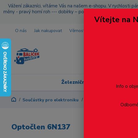
Vážení zákazníci, vítáme Vás na našem e-shopu. V rychlosti pár
měny - pravý horní roh --- dobírky – pokud si z nějakého důvo
Vítejte na 
O nás
Jak nakupovat
Věrnostní program
Doprava a p
Železniční modelářství
Info o obj
Součástky pro elektroniku
Optočlen 6N137
Odborné 
Optočlen 6N137