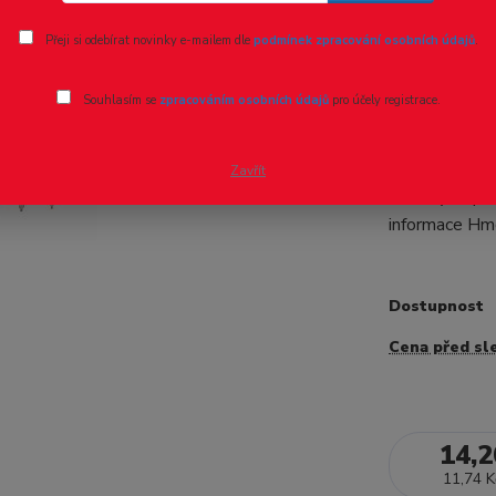
Ohodnotit pr
Přeji si odebírat novinky e-mailem dle
podmínek zpracování osobních údajů
.
Optočlen
Souhlasím se
zpracováním osobních údajů
pro účely registrace.
- 31 %
Optočle 6N13
Typ polovodi
Zavřít
Druh výstup
informace Hm
Dostupnost
Cena před sl
14,2
11,74 K