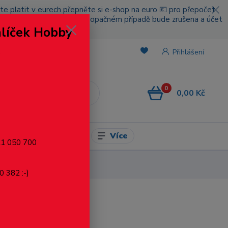
cete platit v eurech přepněte si e-shop na euro 💶 pro přepočet
nou platbou za poštovné, v opačném případě bude zrušena a účet
alíček Hobby
.
Přihlášení
0
0,00 Kč
CZK
Více
l pro modelaření
721 050 700
0 382 :-)