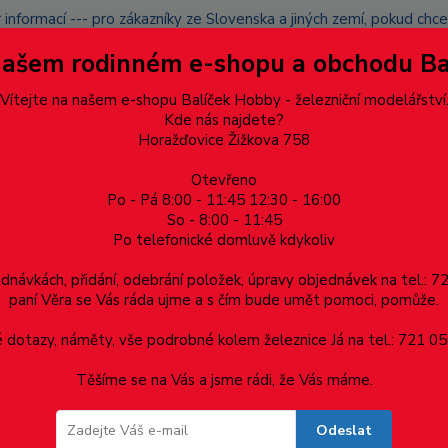
 informací --- pro zákazníky ze Slovenska a jiných zemí, pokud ch
du zásilku nevyzvednete, bude po domluvě zaslána znovu s opětov
Našem rodinném e-shopu a obchodu B
přidán na blacklist a rušeny následující objednávky.
latba
Vítejte na našem e-shopu Balíček Hobby - železniční modelářství
Více
Kde nás najdete?
Horažďovice Žižkova 758
Otevřeno
Hledat
Po - Pá 8:00 - 11:45 12:30 - 16:00
So - 8:00 - 11:45
Po telefonické domluvě kdykoliv
Dárkové poukazy, upomínkové předměty
Materiá
ednávkách, přidání, odebrání položek, úpravy objednávek na tel.: 
paní Věra se Vás ráda ujme a s čím bude umět pomoci, pomůže.
dotazy, náměty, vše podrobné kolem železnice Já na tel.: 721 05
Těšíme se na Vás a jsme rádi, že Vás máme.
Odeslat