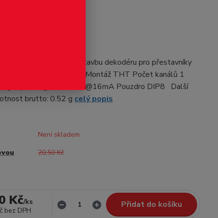
odukt
 6N137
7 vhodný například na stavbu dekodéru pro přestavníky
čové součástky optočlen Montáž THT Počet kanálů 1
u logický CTR@If 19-50%@16mA Pouzdro DIP8 Další
otnost brutto: 0.52 g
celý popis
Není skladem
evou
20,50 Kč
0 Kč
/
ks
Přidat do košíku
č
bez DPH