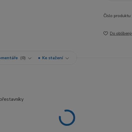
Číslo produktu:
Do oblíbený
omentáře
0
Ke stažení
přestavníky