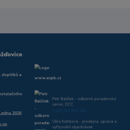
ažďovice
, doplňků a
www.espb.cz
nstalačního
Petr Balíček - odborné poradenství,
servis, DCC
+420 721 050 382
 Ledna 2026
Věra Kotrbová - prodejna, úprava a
6:00
vyřizování objednávek