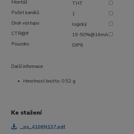
Montáž
THT
Počet kanálů
1
Druh výstupu
logický
CTR@If
19-50%@16mA
Pouzdro
DIP8
Další informace
Hmotnost brutto: 0.52 g
Ke stažení
_ps_4106N137.pdf