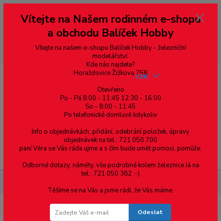
Vážení zákazníci, vítáme Vás na našem e-shopu. V rychlosti pár informací
Vítejte na Našem rodinném e-shopu
--- pro zákazníky ze Slovenska a jiných zemí, pokud chcete platit v eurech
přepněte si e-shop na euro 💶 pro přepočet měny - pravý horní roh ---
a obchodu Balíček Hobby
dobírky – pokud si z nějakého důvodu zásilku nevyzvednete, bude po
domluvě zaslána znovu s opětovnou platbou za poštovné, v opačném
případě bude zrušena a účet přidán na blacklist a rušeny následující
Vítejte na našem e-shopu Balíček Hobby - železniční
objednávky.
modelářství.
Kde nás najdete?
Horažďovice Žižkova 758
CZK
Otevřeno
Po - Pá 8:00 - 11:45 12:30 - 16:00
So - 8:00 - 11:45
0
0,00 Kč
Po telefonické domluvě kdykoliv
Info o objednávkách, přidání, odebrání položek, úpravy
objednávek na tel.: 721 050 700
paní Věra se Vás ráda ujme a s čím bude umět pomoci, pomůže.
Menu
Odborné dotazy, náměty, vše podrobné kolem železnice Já na
tel.: 721 050 382 :-)
Součástky pro elektroniku
PIC16F628A
Těšíme se na Vás a jsme rádi, že Vás máme.
Odeslat
PIC16F628A