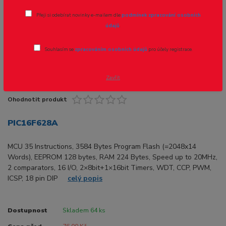
Přeji si odebírat novinky e-mailem dle
podmínek zpracování osobních
Novinka
Akce
údajů
.
Souhlasím se
zpracováním osobních údajů
pro účely registrace.
Zavřít
Ohodnotit produkt
PIC16F628A
MCU 35 Instructions, 3584 Bytes Program Flash (=2048x14
Words), EEPROM 128 bytes, RAM 224 Bytes, Speed up to 20MHz,
2 comparators, 16 I/O, 2×8bit+1×16bit Timers, WDT, CCP, PWM,
ICSP, 18 pin DIP
celý popis
Dostupnost
Skladem 64 ks