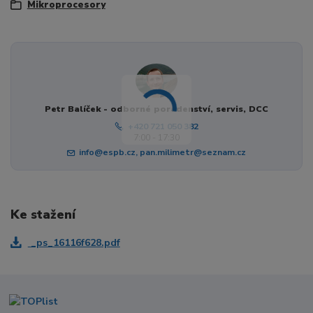
Mikroprocesory
Petr Balíček - odborné poradenství, servis, DCC
+420 721 050 382
7:00 - 17:30
info@espb.cz, pan.milimetr@seznam.cz
Ke stažení
_ps_16116f628.pdf