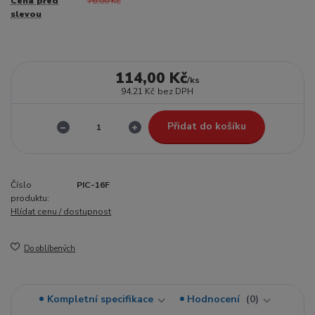
Cena před
76,00 Kč
slevou
114,00 Kč
/
ks
94,21 Kč
bez DPH
Přidat do košíku
Číslo
PIC-16F
produktu:
Hlídat cenu / dostupnost
Do oblíbených
Kompletní specifikace
Hodnocení
0