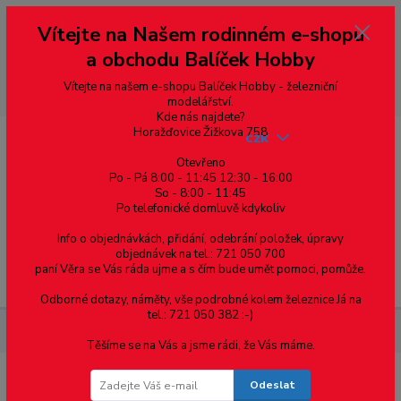
Vážení zákazníci, vítáme Vás na našem e-shopu. V rychlosti pár informací
Vítejte na Našem rodinném e-shopu
--- pro zákazníky ze Slovenska a jiných zemí, pokud chcete platit v eurech
přepněte si e-shop na euro 💶 pro přepočet měny - pravý horní roh ---
a obchodu Balíček Hobby
dobírky – pokud si z nějakého důvodu zásilku nevyzvednete, bude po
domluvě zaslána znovu s opětovnou platbou za poštovné, v opačném
případě bude zrušena a účet přidán na blacklist a rušeny následující
Vítejte na našem e-shopu Balíček Hobby - železniční
objednávky.
modelářství.
Kde nás najdete?
Horažďovice Žižkova 758
CZK
Otevřeno
Po - Pá 8:00 - 11:45 12:30 - 16:00
So - 8:00 - 11:45
0
0,00 Kč
Po telefonické domluvě kdykoliv
Info o objednávkách, přidání, odebrání položek, úpravy
objednávek na tel.: 721 050 700
paní Věra se Vás ráda ujme a s čím bude umět pomoci, pomůže.
Menu
Odborné dotazy, náměty, vše podrobné kolem železnice Já na
tel.: 721 050 382 :-)
Součástky pro elektroniku
Patice pro PLUX16 - pro PCB
Těšíme se na Vás a jsme rádi, že Vás máme.
Odeslat
Patice pro PLUX16 - pro PCB