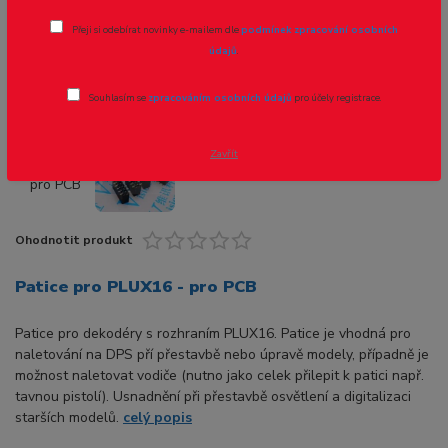
Přeji si odebírat novinky e-mailem dle
podmínek zpracování osobních
Novinka
Akce
údajů
.
Souhlasím se
zpracováním osobních údajů
pro účely registrace.
- 13 %
Zavřít
Ohodnotit produkt
Patice pro PLUX16 - pro PCB
Patice pro dekodéry s rozhraním PLUX16. Patice je vhodná pro
naletování na DPS pří přestavbě nebo úpravě modely, případně je
možnost naletovat vodiče (nutno jako celek přilepit k patici např.
tavnou pistolí). Usnadnění při přestavbě osvětlení a digitalizaci
starších modelů.
celý popis