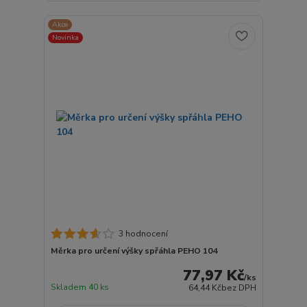
Akce
Novinka
3 hodnocení
Měrka pro určení výšky spřáhla PEHO 104
77,97 Kč
/
ks
Skladem 40 ks
64,44 Kč
bez DPH