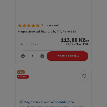
9 hodnocení
Magnetické spřáhlo, 1 pár, TT, Peho 333
113,00 Kč
/
ks
Skladem 71 ks
93,39 Kč
bez DPH
Přidat do košíku
Akce
Novinka