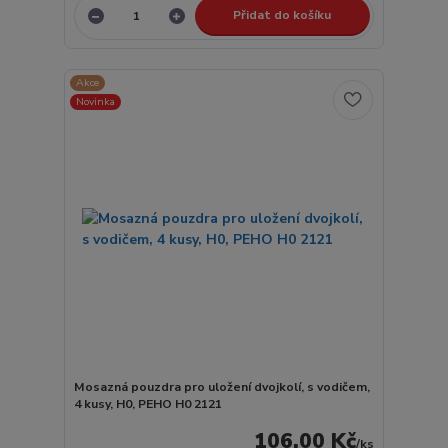
Přidat do košíku
Akce
Novinka
Mosazná pouzdra pro uložení dvojkolí, s vodičem,
4 kusy, H0, PEHO H0 2121
106,00 Kč
/
ks