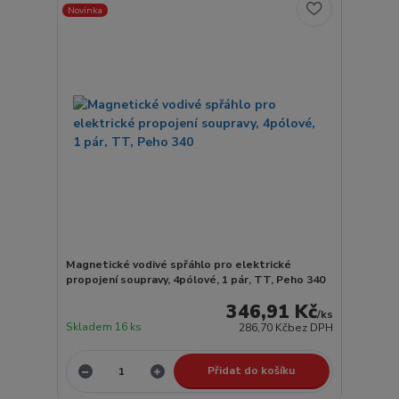
Novinka
Magnetické vodivé spřáhlo pro elektrické
propojení soupravy, 4pólové, 1 pár, TT, Peho 340
346,91 Kč
/
ks
Skladem 16 ks
286,70 Kč
bez DPH
Přidat do košíku