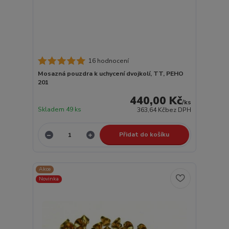
16 hodnocení
Mosazná pouzdra k uchycení dvojkolí, TT, PEHO
201
440,00 Kč
/
ks
Skladem 49 ks
363,64 Kč
bez DPH
Přidat do košíku
Akce
Novinka