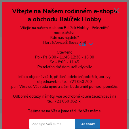
Vážení zákazníci, vítáme Vás na našem e-shopu. V rychlosti pár informací
Vítejte na Našem rodinném e-shopu
--- pro zákazníky ze Slovenska a jiných zemí, pokud chcete platit v eurech
přepněte si e-shop na euro 💶 pro přepočet měny - pravý horní roh ---
a obchodu Balíček Hobby
dobírky – pokud si z nějakého důvodu zásilku nevyzvednete, bude po
domluvě zaslána znovu s opětovnou platbou za poštovné, v opačném
případě bude zrušena a účet přidán na blacklist a rušeny následující
Vítejte na našem e-shopu Balíček Hobby - železniční
objednávky.
modelářství.
Kde nás najdete?
Horažďovice Žižkova 758
CZK
Otevřeno
Po - Pá 8:00 - 11:45 12:30 - 16:00
So - 8:00 - 11:45
0
0,00 Kč
Po telefonické domluvě kdykoliv
Info o objednávkách, přidání, odebrání položek, úpravy
objednávek na tel.: 721 050 700
paní Věra se Vás ráda ujme a s čím bude umět pomoci, pomůže.
Menu
Odborné dotazy, náměty, vše podrobné kolem železnice Já na
tel.: 721 050 382 :-)
Železniční modelářství
Náhradní díly a doplňky
Peho
Těšíme se na Vás a jsme rádi, že Vás máme.
Odeslat
Peho