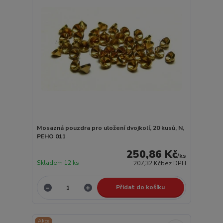
Mosazná pouzdra pro uložení dvojkolí, 20 kusů, N,
PEHO 011
250,86 Kč
/
ks
Skladem 12 ks
207,32 Kč
bez DPH
Přidat do košíku
Akce