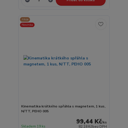
Akce
Novinka
Kinematika krátkého spřáhla s magnetem, 1 kus,
N/TT, PEHO 005
99,44 Kč
/
ks
Skladem 19 ks
82,18 Kč
bez DPH