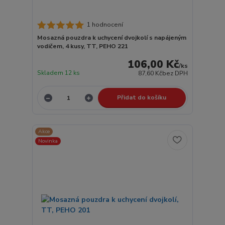
1 hodnocení
Mosazná pouzdra k uchycení dvojkolí s napájeným
vodičem, 4 kusy, TT, PEHO 221
106,00 Kč
/
ks
Skladem 12 ks
87,60 Kč
bez DPH
Přidat do košíku
Akce
Novinka