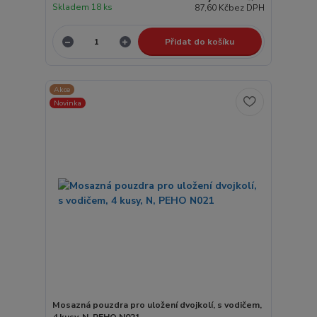
Skladem 18 ks
87,60 Kč
bez DPH
Přidat do košíku
Akce
Novinka
Mosazná pouzdra pro uložení dvojkolí, s vodičem,
4 kusy, N, PEHO N021