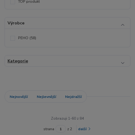
TOP produkt
Výrobce
PEHO
(58)
Kategorie
Nejnovější
Nejlevnější
Nejdražší
Zobrazuji 1-60 z 84
strana
z 2
další