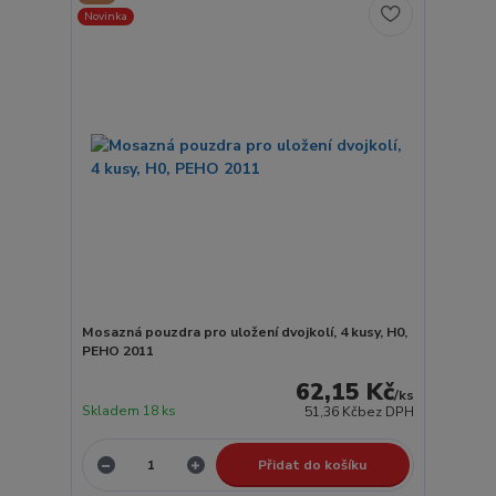
Novinka
Mosazná pouzdra pro uložení dvojkolí, 4 kusy, H0,
PEHO 2011
62,15 Kč
/
ks
Skladem 18 ks
51,36 Kč
bez DPH
Přidat do košíku