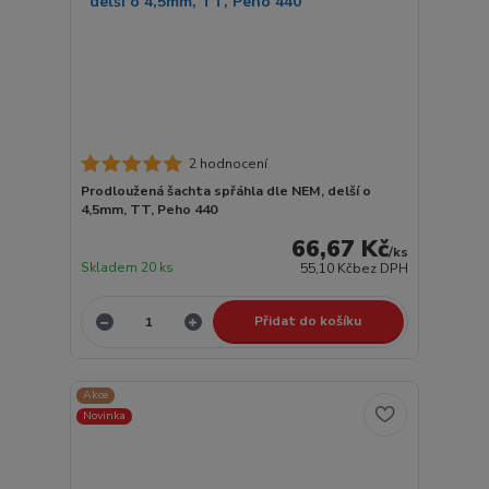
2 hodnocení
Prodloužená šachta spřáhla dle NEM, delší o
4,5mm, TT, Peho 440
66,67 Kč
/
ks
Skladem 20 ks
55,10 Kč
bez DPH
Přidat do košíku
Akce
Novinka