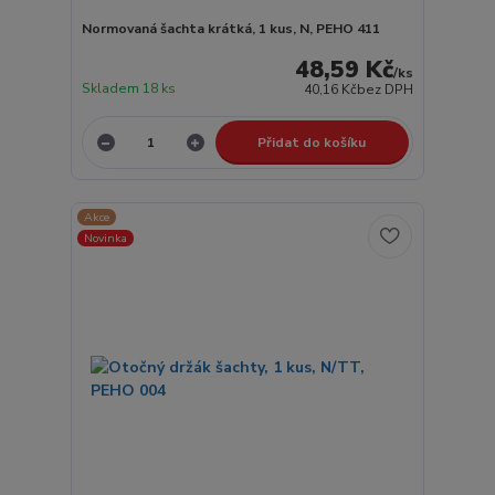
Normovaná šachta krátká, 1 kus, N, PEHO 411
48,59 Kč
/
ks
Skladem 18 ks
40,16 Kč
bez DPH
Přidat do košíku
Akce
Novinka