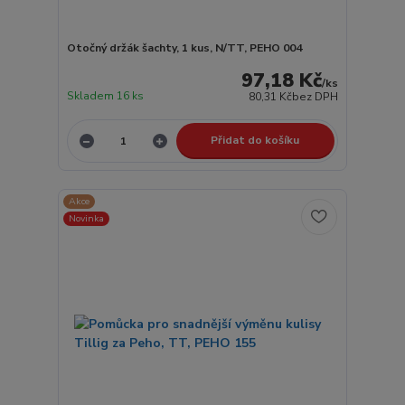
Otočný držák šachty, 1 kus, N/TT, PEHO 004
97,18 Kč
/
ks
Skladem 16 ks
80,31 Kč
bez DPH
Přidat do košíku
Akce
Novinka