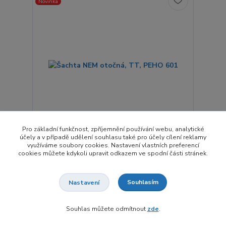
Novinka
Pro základní funkčnost, zpříjemnění používání webu, analytické
účely a v případě udělení souhlasu také pro účely cílení reklamy
využíváme soubory cookies. Nastavení vlastních preferencí
2 hodnocení
cookies můžete kdykoli upravit odkazem ve spodní části stránek.
Šachta NEM otočná, TT, PEHO 601
89,27 Kč
/
ks
Souhlasím
Nastavení
Skladem 23 ks
73,78 Kč
bez DPH
Souhlas můžete odmítnout
zde
.
Přidat do košíku