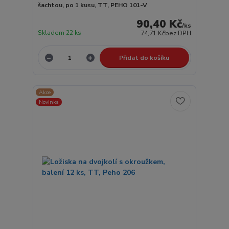
šachtou, po 1 kusu, TT, PEHO 101-V
90,40 Kč
/
ks
Skladem 22 ks
74,71 Kč
bez DPH
Přidat do košíku
Akce
Novinka