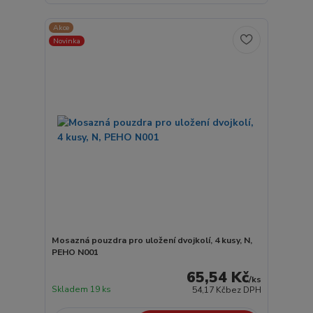
Akce
Novinka
Mosazná pouzdra pro uložení dvojkolí, 4 kusy, N,
PEHO N001
65,54 Kč
/
ks
Skladem 19 ks
54,17 Kč
bez DPH