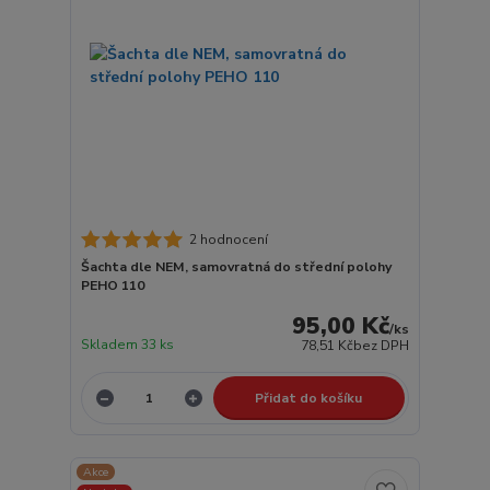
2 hodnocení
Šachta dle NEM, samovratná do střední polohy
PEHO 110
95,00 Kč
/
ks
Skladem 33 ks
78,51 Kč
bez DPH
Přidat do košíku
Akce