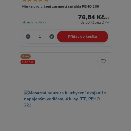
Měrka pro určení zasunutí spřáhla PEHO 106
76,84 Kč
/
ks
Skladem 36 ks
63,50 Kč
bez DPH
Přidat do košíku
Akce
Novinka