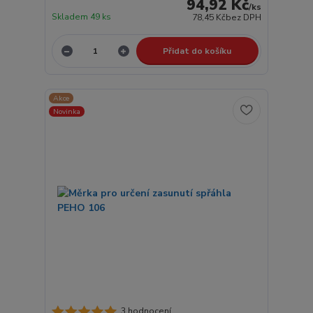
94,92 Kč
/
ks
Skladem 49 ks
78,45 Kč
bez DPH
Přidat do košíku
Akce
Novinka
3 hodnocení