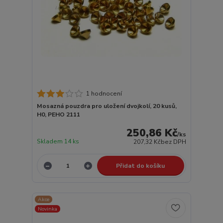
1 hodnocení
Mosazná pouzdra pro uložení dvojkolí, 20 kusů,
H0, PEHO 2111
250,86 Kč
/
ks
Skladem 14 ks
207,32 Kč
bez DPH
Přidat do košíku
Akce
Novinka