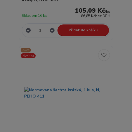
105,09 Kč
/
ks
Skladem 16 ks
86,85 Kč
bez DPH
Přidat do košíku
Akce
Novinka