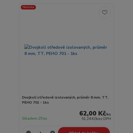
Novinka
Dvojkolí středově izolovaných, průměr 8 mm, TT,
PEHO 701 - 1ks
62,00 Kč
/
ks
Skladem 25 ks
51,24 Kč
bez DPH
Přidat do košíku