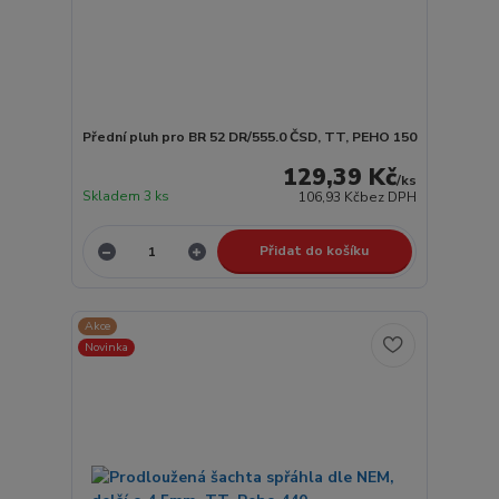
Přední pluh pro BR 52 DR/555.0 ČSD, TT, PEHO 150
129,39 Kč
/
ks
Skladem 3 ks
106,93 Kč
bez DPH
Přidat do košíku
Akce
Novinka