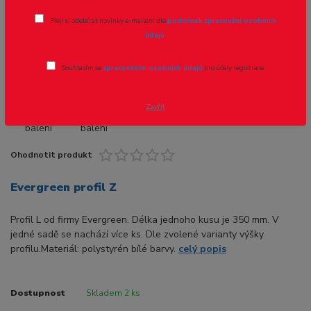
Přeji si odebírat novinky e-mailem dle
podmínek zpracování osobních
Novinka
údajů
.
Souhlasím se
zpracováním osobních údajů
pro účely registrace.
- 8 %
Zavřít
Ohodnotit produkt
Evergreen profil Z
Profil L od firmy Evergreen. Délka jednoho kusu je 350 mm. V
jedné sadě se nachází více ks. Dle zvolené varianty výšky
profilu.Materiál: polystyrén bílé barvy.
celý popis
Dostupnost
Skladem 2 ks