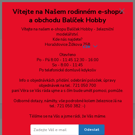
Vážení zákazníci, vítáme Vás na našem e-shopu. V rychlosti pár informací
Vítejte na Našem rodinném e-shopu
--- pro zákazníky ze Slovenska a jiných zemí, pokud chcete platit v eurech
přepněte si e-shop na euro 💶 pro přepočet měny - pravý horní roh ---
a obchodu Balíček Hobby
dobírky – pokud si z nějakého důvodu zásilku nevyzvednete, bude po
domluvě zaslána znovu s opětovnou platbou za poštovné, v opačném
případě bude zrušena a účet přidán na blacklist a rušeny následující
Vítejte na našem e-shopu Balíček Hobby - železniční
objednávky.
modelářství.
Kde nás najdete?
Horažďovice Žižkova 758
CZK
Otevřeno
Po - Pá 8:00 - 11:45 12:30 - 16:00
So - 8:00 - 11:45
0
0,00 Kč
Po telefonické domluvě kdykoliv
Info o objednávkách, přidání, odebrání položek, úpravy
objednávek na tel.: 721 050 700
paní Věra se Vás ráda ujme a s čím bude umět pomoci, pomůže.
Menu
Odborné dotazy, náměty, vše podrobné kolem železnice Já na
tel.: 721 050 382 :-)
Materiál pro modelaření
Profil Z v. 4 mm 3ks v balení
Těšíme se na Vás a jsme rádi, že Vás máme.
Odeslat
Profil Z v. 4 mm 3ks v balení