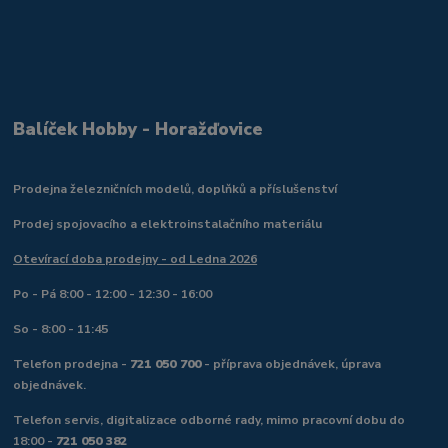
Balíček Hobby - Horažďovice
Prodejna železničních modelů, doplňků a příslušenství
Prodej spojovacího a elektroinstalačního materiálu
Otevírací doba prodejny - od Ledna 2026
Po - Pá 8:00 - 12:00 - 12:30 - 16:00
So - 8:00 - 11:45
Telefon prodejna -
721 050 700
- příprava objednávek, úprava
objednávek.
Telefon servis, digitalizace odborné rady, mimo pracovní dobu do
18:00 -
721 050 382