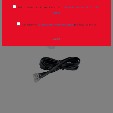
Propojovací kabel 6 pin k multiMAUS -
Přeji si odebírat novinky e-mailem dle
podmínek zpracování osobních
2m
údajů
.
Novinka
Akce
Souhlasím se
zpracováním osobních údajů
pro účely registrace.
Zavřít