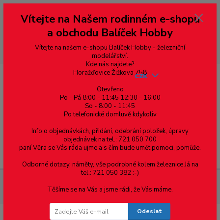
Vážení zákazníci, vítáme Vás na našem e-shopu. V rychlosti pár informací
Vítejte na Našem rodinném e-shopu
--- pro zákazníky ze Slovenska a jiných zemí, pokud chcete platit v eurech
přepněte si e-shop na euro 💶 pro přepočet měny - pravý horní roh ---
a obchodu Balíček Hobby
dobírky – pokud si z nějakého důvodu zásilku nevyzvednete, bude po
domluvě zaslána znovu s opětovnou platbou za poštovné, v opačném
případě bude zrušena a účet přidán na blacklist a rušeny následující
Vítejte na našem e-shopu Balíček Hobby - železniční
objednávky.
modelářství.
Kde nás najdete?
Horažďovice Žižkova 758
CZK
Otevřeno
Po - Pá 8:00 - 11:45 12:30 - 16:00
So - 8:00 - 11:45
0
0,00 Kč
Po telefonické domluvě kdykoliv
Info o objednávkách, přidání, odebrání položek, úpravy
objednávek na tel.: 721 050 700
paní Věra se Vás ráda ujme a s čím bude umět pomoci, pomůže.
Menu
Odborné dotazy, náměty, vše podrobné kolem železnice Já na
tel.: 721 050 382 :-)
Železniční modelářství
DCC - Digitalizace
Propojovací
Těšíme se na Vás a jsme rádi, že Vás máme.
kabel 6 pin k multiMAUS - 2m
Odeslat