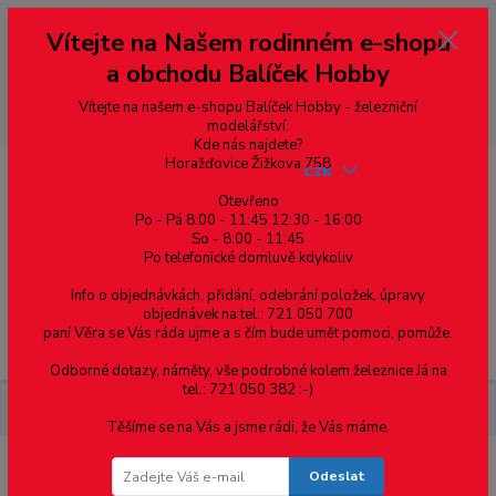
Vážení zákazníci, vítáme Vás na našem e-shopu. V rychlosti pár informací
Vítejte na Našem rodinném e-shopu
--- pro zákazníky ze Slovenska a jiných zemí, pokud chcete platit v eurech
přepněte si e-shop na euro 💶 pro přepočet měny - pravý horní roh ---
a obchodu Balíček Hobby
dobírky – pokud si z nějakého důvodu zásilku nevyzvednete, bude po
domluvě zaslána znovu s opětovnou platbou za poštovné, v opačném
případě bude zrušena a účet přidán na blacklist a rušeny následující
Vítejte na našem e-shopu Balíček Hobby - železniční
objednávky.
modelářství.
Kde nás najdete?
Horažďovice Žižkova 758
CZK
Otevřeno
Po - Pá 8:00 - 11:45 12:30 - 16:00
So - 8:00 - 11:45
0
0,00 Kč
Po telefonické domluvě kdykoliv
Info o objednávkách, přidání, odebrání položek, úpravy
objednávek na tel.: 721 050 700
paní Věra se Vás ráda ujme a s čím bude umět pomoci, pomůže.
Menu
Odborné dotazy, náměty, vše podrobné kolem železnice Já na
tel.: 721 050 382 :-)
Součástky pro elektroniku
Rezistor metalizovaný 7K5 0,4W
Těšíme se na Vás a jsme rádi, že Vás máme.
Odeslat
Rezistor metalizovaný 7K5 0,4W