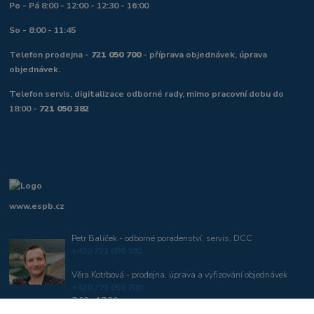
Po - Pá 8:00 - 12:00 - 12:30 - 16:00
So - 8:00 - 11:45
Telefon prodejna -
721 050 700
- příprava objednávek, úprava
objednávek.
Telefon servis, digitalizace odborné rady, mimo pracovní dobu do
18:00 -
721 050 382
www.espb.cz
Petr Balíček - odborné poradenství, servis, DCC
+420 721 050 382
Věra Kotrbová - prodejna, úprava a vyřizování objednávek
+420 721 050 700
7:00 - 17:30