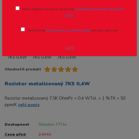
Přeji si odebírat novinky e-mailem dle
podmínek zpracování osobních
Novinka
Akce
údajů
.
Souhlasím se
zpracováním osobních údajů
pro účely registrace.
- 59 %
Zavřít
Ohodnotit produkt
Rezistor metalizovaný 7K5 0,4W
Rezistor metalizovaný 7,5K OhmPz = 0,4 WTol. = 1 %TK = 50
ppm/K
celý popis
Dostupnost
Skladem 777 ks
Cena před
2,20 Kč