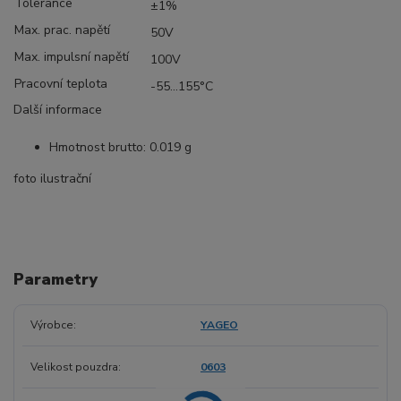
Tolerance
±1%
Max. prac. napětí
50V
Max. impulsní napětí
100V
Pracovní teplota
-55...155°C
Další informace
Hmotnost brutto: 0.019 g
foto ilustrační
Parametry
Výrobce
YAGEO
Velikost pouzdra
0603