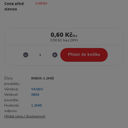
Cena před
1,00 Kč
slevou
0,60 Kč
/
ks
0,50 Kč
bez DPH
Přidat do košíku
Číslo
R0603-1.2MΩ
produktu:
Výrobce:
YAGEO
Velikost
0603
pouzdra:
Hodnota
1.2MΩ
odporu:
Hlídat cenu / dostupnost