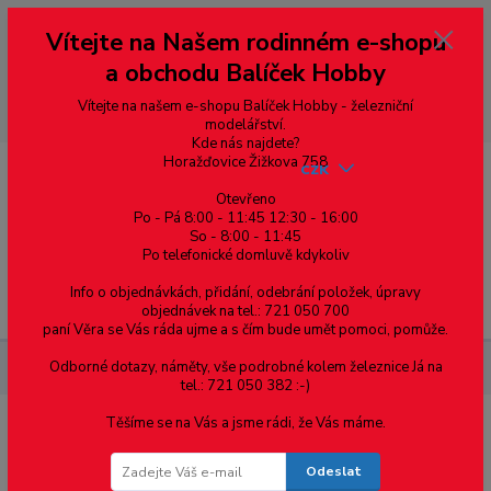
Vážení zákazníci, vítáme Vás na našem e-shopu. V rychlosti pár informací
Vítejte na Našem rodinném e-shopu
--- pro zákazníky ze Slovenska a jiných zemí, pokud chcete platit v eurech
přepněte si e-shop na euro 💶 pro přepočet měny - pravý horní roh ---
a obchodu Balíček Hobby
dobírky – pokud si z nějakého důvodu zásilku nevyzvednete, bude po
domluvě zaslána znovu s opětovnou platbou za poštovné, v opačném
případě bude zrušena a účet přidán na blacklist a rušeny následující
Vítejte na našem e-shopu Balíček Hobby - železniční
objednávky.
modelářství.
Kde nás najdete?
Horažďovice Žižkova 758
CZK
Otevřeno
Po - Pá 8:00 - 11:45 12:30 - 16:00
0
0,00 Kč
So - 8:00 - 11:45
Po telefonické domluvě kdykoliv
Info o objednávkách, přidání, odebrání položek, úpravy
Menu
objednávek na tel.: 721 050 700
paní Věra se Vás ráda ujme a s čím bude umět pomoci, pomůže.
Odborné dotazy, náměty, vše podrobné kolem železnice Já na
Součástky pro elektroniku
SMD Rezistor R0603 1.2MΩ +-1%
tel.: 721 050 382 :-)
Těšíme se na Vás a jsme rádi, že Vás máme.
SMD Rezistor R0603 1.2MΩ +-1%
Odeslat