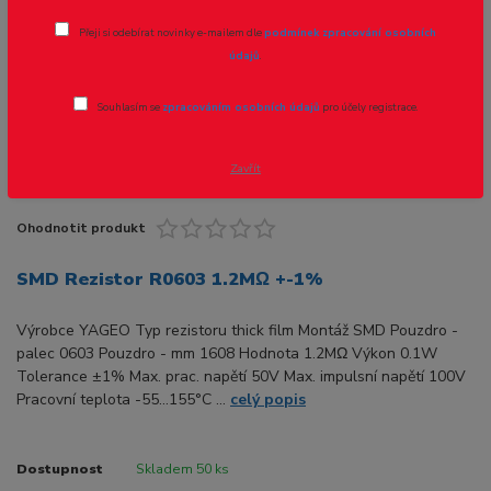
Novinka
Akce
Přeji si odebírat novinky e-mailem dle
podmínek zpracování osobních
údajů
.
- 40 %
Souhlasím se
zpracováním osobních údajů
pro účely registrace.
Zavřít
Ohodnotit produkt
SMD Rezistor R0603 1.2MΩ +-1%
Výrobce YAGEO Typ rezistoru thick film Montáž SMD Pouzdro -
palec 0603 Pouzdro - mm 1608 Hodnota 1.2MΩ Výkon 0.1W
Tolerance ±1% Max. prac. napětí 50V Max. impulsní napětí 100V
Pracovní teplota -55...155°C ...
celý popis
Dostupnost
Skladem 50 ks