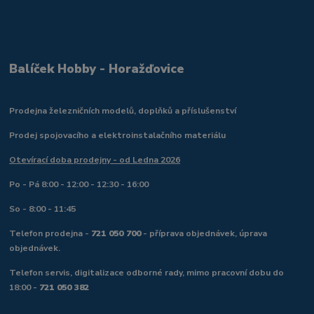
Balíček Hobby - Horažďovice
Prodejna železničních modelů, doplňků a příslušenství
Prodej spojovacího a elektroinstalačního materiálu
Otevírací doba prodejny - od Ledna 2026
Po - Pá 8:00 - 12:00 - 12:30 - 16:00
So - 8:00 - 11:45
Telefon prodejna -
721 050 700
- příprava objednávek, úprava
objednávek.
Telefon servis, digitalizace odborné rady, mimo pracovní dobu do
18:00 -
721 050 382