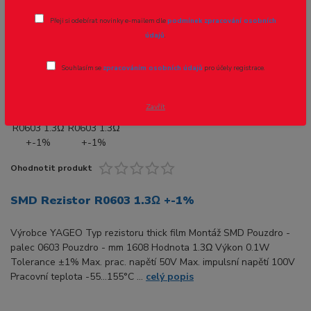
Přeji si odebírat novinky e-mailem dle
podmínek zpracování osobních
Novinka
Akce
údajů
.
Souhlasím se
zpracováním osobních údajů
pro účely registrace.
- 40 %
Zavřít
Ohodnotit produkt
SMD Rezistor R0603 1.3Ω +-1%
Výrobce YAGEO Typ rezistoru thick film Montáž SMD Pouzdro -
palec 0603 Pouzdro - mm 1608 Hodnota 1.3Ω Výkon 0.1W
Tolerance ±1% Max. prac. napětí 50V Max. impulsní napětí 100V
Pracovní teplota -55...155°C ...
celý popis