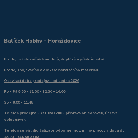
Balíček Hobby - Horažďovice
Prodejna železničních modelů, doplňků a příslušenství
Prodej spojovacího a elektroinstalačního materiálu
Otevírací doba prodejny - od Ledna 2026
Po - Pá 8:00 - 12:00 - 12:30 - 16:00
So - 8:00 - 11:45
Telefon prodejna -
721 050 700
- příprava objednávek, úprava
objednávek.
Telefon servis, digitalizace odborné rady, mimo pracovní dobu do
18:00 -
721 050 382