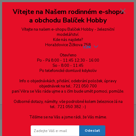
Vážení zákazníci, vítáme Vás na našem e-shopu. V rychlosti pár informací
Vítejte na Našem rodinném e-shopu
--- pro zákazníky ze Slovenska a jiných zemí, pokud chcete platit v eurech
přepněte si e-shop na euro 💶 pro přepočet měny - pravý horní roh ---
a obchodu Balíček Hobby
dobírky – pokud si z nějakého důvodu zásilku nevyzvednete, bude po
domluvě zaslána znovu s opětovnou platbou za poštovné, v opačném
případě bude zrušena a účet přidán na blacklist a rušeny následující
Vítejte na našem e-shopu Balíček Hobby - železniční
objednávky.
modelářství.
Kde nás najdete?
Horažďovice Žižkova 758
CZK
Otevřeno
Po - Pá 8:00 - 11:45 12:30 - 16:00
So - 8:00 - 11:45
0
0,00 Kč
Po telefonické domluvě kdykoliv
Info o objednávkách, přidání, odebrání položek, úpravy
objednávek na tel.: 721 050 700
paní Věra se Vás ráda ujme a s čím bude umět pomoci, pomůže.
Menu
Odborné dotazy, náměty, vše podrobné kolem železnice Já na
tel.: 721 050 382 :-)
Součástky pro elektroniku
SMD Rezistor R0603 1.3Ω +-1%
Těšíme se na Vás a jsme rádi, že Vás máme.
Odeslat
SMD Rezistor R0603 1.3Ω +-1%