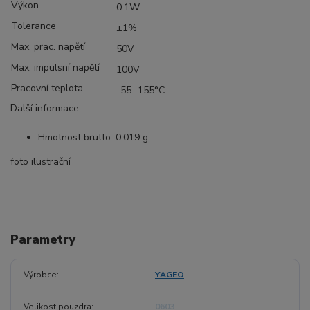
Výkon
0.1W
Tolerance
±1%
Max. prac. napětí
50V
Max. impulsní napětí
100V
Pracovní teplota
-55...155°C
Další informace
Hmotnost brutto: 0.019 g
foto ilustrační
Parametry
Výrobce
YAGEO
Velikost pouzdra
0603