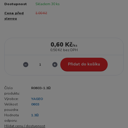
Dostupnost
Skladem 30 ks
Cena před
1,00 Kč
slevou
0,60 Kč
/
ks
0,50 Kč
bez DPH
Přidat do košíku
Číslo
R0603-1.3Ω
produktu:
Výrobce:
YAGEO
Velikost
0603
pouzdra:
Hodnota
1.3Ω
odporu:
Hlídat cenu / dostupnost