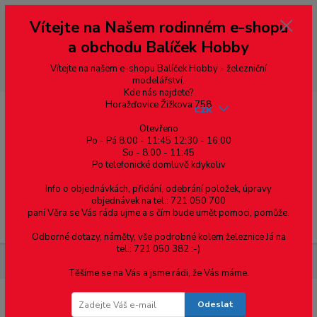
Vážení zákazníci, vítáme Vás na našem e-shopu. V rychlosti pár informací
Vítejte na Našem rodinném e-shopu
--- pro zákazníky ze Slovenska a jiných zemí, pokud chcete platit v eurech
přepněte si e-shop na euro 💶 pro přepočet měny - pravý horní roh ---
a obchodu Balíček Hobby
dobírky – pokud si z nějakého důvodu zásilku nevyzvednete, bude po
domluvě zaslána znovu s opětovnou platbou za poštovné, v opačném
případě bude zrušena a účet přidán na blacklist a rušeny následující
Vítejte na našem e-shopu Balíček Hobby - železniční
objednávky.
modelářství.
Kde nás najdete?
Horažďovice Žižkova 758
CZK
Otevřeno
Po - Pá 8:00 - 11:45 12:30 - 16:00
So - 8:00 - 11:45
0
0,00 Kč
Po telefonické domluvě kdykoliv
Info o objednávkách, přidání, odebrání položek, úpravy
objednávek na tel.: 721 050 700
paní Věra se Vás ráda ujme a s čím bude umět pomoci, pomůže.
Menu
Odborné dotazy, náměty, vše podrobné kolem železnice Já na
tel.: 721 050 382 :-)
Součástky pro elektroniku
SMD Rezistor R0603 1.5MΩ +-1%
Těšíme se na Vás a jsme rádi, že Vás máme.
Odeslat
SMD Rezistor R0603 1.5MΩ +-1%