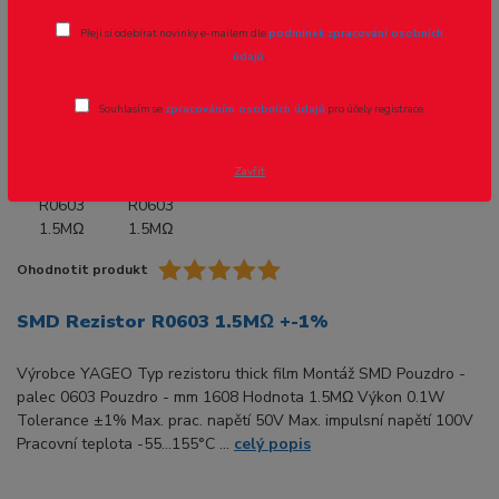
Přeji si odebírat novinky e-mailem dle
podmínek zpracování osobních
Novinka
Akce
údajů
.
Souhlasím se
zpracováním osobních údajů
pro účely registrace.
- 40 %
Zavřít
Ohodnotit produkt
SMD Rezistor R0603 1.5MΩ +-1%
Výrobce YAGEO Typ rezistoru thick film Montáž SMD Pouzdro -
palec 0603 Pouzdro - mm 1608 Hodnota 1.5MΩ Výkon 0.1W
Tolerance ±1% Max. prac. napětí 50V Max. impulsní napětí 100V
Pracovní teplota -55...155°C ...
celý popis