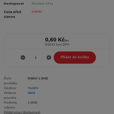
Dostupnost
Skladem 34 ks
Cena před
1,00 Kč
slevou
0,60 Kč
/
ks
0,50 Kč
bez DPH
Přidat do košíku
Číslo
R0603-1.5MΩ
produktu:
Výrobce:
YAGEO
Velikost
0603
pouzdra:
Hodnota
1.5MΩ
odporu:
Hlídat cenu / dostupnost