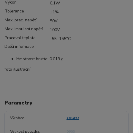
Výkon
0.1W
Tolerance
±1%
Max. prac. napětí
50V
Max. impulsní napětí
100V
Pracovní teplota
-55...155°C
Další informace
Hmotnost brutto: 0.019 g
foto ilustrační
Parametry
Výrobce
YAGEO
Velikost pouzdra
0603