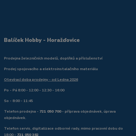
Balíček Hobby - Horažďovice
Prodejna železničních modelů, doplňků a příslušenství
Prodej spojovacího a elektroinstalačního materiálu
Otevírací doba prodejny - od Ledna 2026
Po - Pá 8:00 - 12:00 - 12:30 - 16:00
So - 8:00 - 11:45
Telefon prodejna -
721 050 700
- příprava objednávek, úprava
objednávek.
Telefon servis, digitalizace odborné rady, mimo pracovní dobu do
18:00 -
721 050 382