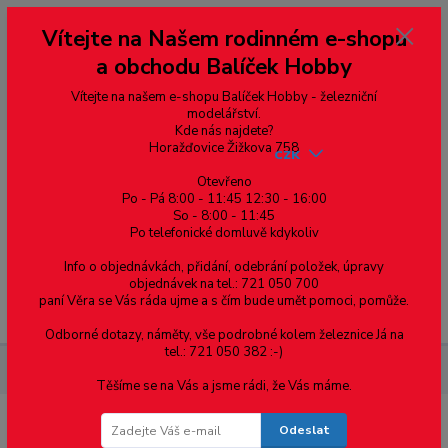
Vážení zákazníci, vítáme Vás na našem e-shopu. V rychlosti pár informací
Vítejte na Našem rodinném e-shopu
--- pro zákazníky ze Slovenska a jiných zemí, pokud chcete platit v eurech
přepněte si e-shop na euro 💶 pro přepočet měny - pravý horní roh ---
a obchodu Balíček Hobby
dobírky – pokud si z nějakého důvodu zásilku nevyzvednete, bude po
domluvě zaslána znovu s opětovnou platbou za poštovné, v opačném
případě bude zrušena a účet přidán na blacklist a rušeny následující
Vítejte na našem e-shopu Balíček Hobby - železniční
objednávky.
modelářství.
Kde nás najdete?
Horažďovice Žižkova 758
CZK
Otevřeno
Po - Pá 8:00 - 11:45 12:30 - 16:00
So - 8:00 - 11:45
0
0,00 Kč
Po telefonické domluvě kdykoliv
Info o objednávkách, přidání, odebrání položek, úpravy
objednávek na tel.: 721 050 700
paní Věra se Vás ráda ujme a s čím bude umět pomoci, pomůže.
Menu
Odborné dotazy, náměty, vše podrobné kolem železnice Já na
tel.: 721 050 382 :-)
Součástky pro elektroniku
SMD Rezistor R0603 1.5kΩ +-1%
Těšíme se na Vás a jsme rádi, že Vás máme.
Odeslat
SMD Rezistor R0603 1.5kΩ +-1%