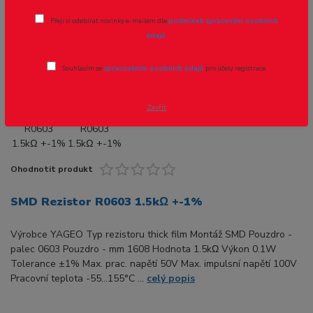
Přeji si odebírat novinky e-mailem dle
podmínek zpracování osobních
Novinka
Akce
údajů
.
Souhlasím se
zpracováním osobních údajů
pro účely registrace.
- 40 %
Zavřít
Ohodnotit produkt
SMD Rezistor R0603 1.5kΩ +-1%
Výrobce YAGEO Typ rezistoru thick film Montáž SMD Pouzdro -
palec 0603 Pouzdro - mm 1608 Hodnota 1.5kΩ Výkon 0.1W
Tolerance ±1% Max. prac. napětí 50V Max. impulsní napětí 100V
Pracovní teplota -55...155°C ...
celý popis