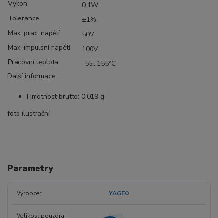
Výkon
0.1W
Tolerance
±1%
Max. prac. napětí
50V
Max. impulsní napětí
100V
Pracovní teplota
-55...155°C
Další informace
Hmotnost brutto: 0.019 g
foto ilustrační
Parametry
Výrobce
YAGEO
Velikost pouzdra
0603