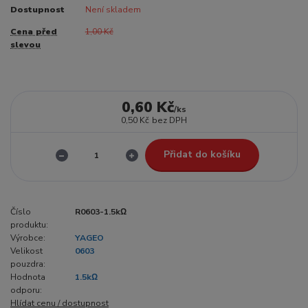
Dostupnost
Není skladem
Cena před
1,00 Kč
slevou
0,60 Kč
/
ks
0,50 Kč
bez DPH
Přidat do košíku
Číslo
R0603-1.5kΩ
produktu:
Výrobce:
YAGEO
Velikost
0603
pouzdra:
Hodnota
1.5kΩ
odporu:
Hlídat cenu / dostupnost