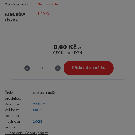
Dostupnost
Není skladem
Cena před
1,00 Kč
slevou
0,60 Kč
/
ks
0,50 Kč
bez DPH
Přidat do košíku
Číslo
R0603-100Ω
produktu:
Výrobce:
YAGEO
Velikost
0603
pouzdra:
Hodnota
100Ω
odporu:
Hlídat cenu / dostupnost