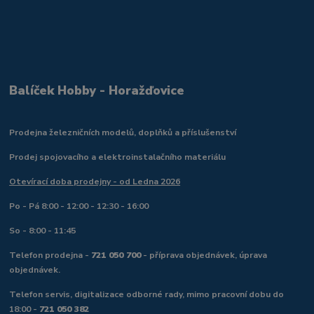
Balíček Hobby - Horažďovice
Prodejna železničních modelů, doplňků a příslušenství
Prodej spojovacího a elektroinstalačního materiálu
Otevírací doba prodejny - od Ledna 2026
Po - Pá 8:00 - 12:00 - 12:30 - 16:00
So - 8:00 - 11:45
Telefon prodejna -
721 050 700
- příprava objednávek, úprava
objednávek.
Telefon servis, digitalizace odborné rady, mimo pracovní dobu do
18:00 -
721 050 382