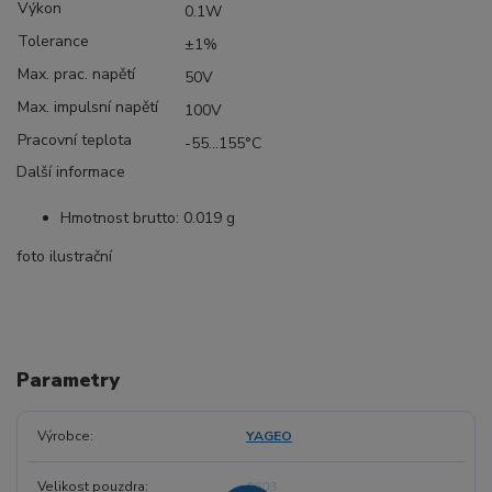
Výkon
0.1W
Tolerance
±1%
Max. prac. napětí
50V
Max. impulsní napětí
100V
Pracovní teplota
-55...155°C
Další informace
Hmotnost brutto: 0.019 g
foto ilustrační
Parametry
Výrobce
YAGEO
Velikost pouzdra
0603