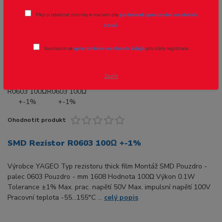
Přeji si odebírat novinky e-mailem dle
podmínek zpracování osobních
Novinka
Akce
údajů
.
Souhlasím se
zpracováním osobních údajů
pro účely registrace.
- 40 %
Zavřít
Ohodnotit produkt
SMD Rezistor R0603 100Ω +-1%
Výrobce YAGEO Typ rezistoru thick film Montáž SMD Pouzdro -
palec 0603 Pouzdro - mm 1608 Hodnota 100Ω Výkon 0.1W
Tolerance ±1% Max. prac. napětí 50V Max. impulsní napětí 100V
Pracovní teplota -55...155°C ...
celý popis