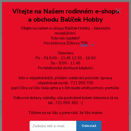
Vážení zákazníci, vítáme Vás na našem e-shopu. V rychlosti pár informací
Vítejte na Našem rodinném e-shopu
--- pro zákazníky ze Slovenska a jiných zemí, pokud chcete platit v eurech
přepněte si e-shop na euro 💶 pro přepočet měny - pravý horní roh ---
a obchodu Balíček Hobby
dobírky – pokud si z nějakého důvodu zásilku nevyzvednete, bude po
domluvě zaslána znovu s opětovnou platbou za poštovné, v opačném
případě bude zrušena a účet přidán na blacklist a rušeny následující
Vítejte na našem e-shopu Balíček Hobby - železniční
objednávky.
modelářství.
Kde nás najdete?
Horažďovice Žižkova 758
CZK
Otevřeno
Po - Pá 8:00 - 11:45 12:30 - 16:00
So - 8:00 - 11:45
0
0,00 Kč
Po telefonické domluvě kdykoliv
Info o objednávkách, přidání, odebrání položek, úpravy
objednávek na tel.: 721 050 700
paní Věra se Vás ráda ujme a s čím bude umět pomoci, pomůže.
Menu
Odborné dotazy, náměty, vše podrobné kolem železnice Já na
tel.: 721 050 382 :-)
Součástky pro elektroniku
SMD Rezistor R0603 100Ω +-1%
Těšíme se na Vás a jsme rádi, že Vás máme.
Odeslat
SMD Rezistor R0603 100Ω +-1%