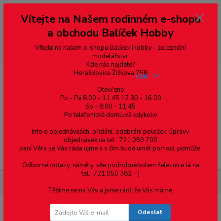
Vážení zákazníci, vítáme Vás na našem e-shopu. V rychlosti pár informací
Vítejte na Našem rodinném e-shopu
--- pro zákazníky ze Slovenska a jiných zemí, pokud chcete platit v eurech
přepněte si e-shop na euro 💶 pro přepočet měny - pravý horní roh ---
a obchodu Balíček Hobby
dobírky – pokud si z nějakého důvodu zásilku nevyzvednete, bude po
domluvě zaslána znovu s opětovnou platbou za poštovné, v opačném
případě bude zrušena a účet přidán na blacklist a rušeny následující
Vítejte na našem e-shopu Balíček Hobby - železniční
objednávky.
modelářství.
Kde nás najdete?
Horažďovice Žižkova 758
CZK
Otevřeno
Po - Pá 8:00 - 11:45 12:30 - 16:00
So - 8:00 - 11:45
0
0,00 Kč
Po telefonické domluvě kdykoliv
Info o objednávkách, přidání, odebrání položek, úpravy
objednávek na tel.: 721 050 700
paní Věra se Vás ráda ujme a s čím bude umět pomoci, pomůže.
Menu
Odborné dotazy, náměty, vše podrobné kolem železnice Já na
tel.: 721 050 382 :-)
Železniční modelářství
ST6,štěrk žlutý,prachový,0-0,3mm,250ml
Těšíme se na Vás a jsme rádi, že Vás máme.
Odeslat
ST6,štěrk žlutý,prachový,0-