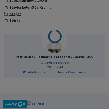
Železniční modelářství
Stavba kolejiště / Krajina
Krajina
Štěrky
Petr Balíček - odborné poradenství, servis, DCC
+420 721 050 382
7:00 - 17:30
info@espb.cz, pan.milimetr@seznam.cz