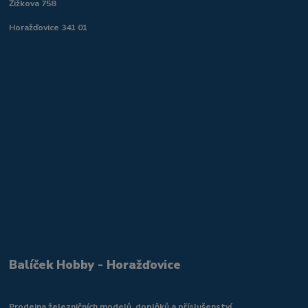
Žižkova 758
Horažďovice 341 01
Balíček Hobby - Horažďovice
Prodejna železničních modelů, doplňků a příslušenství