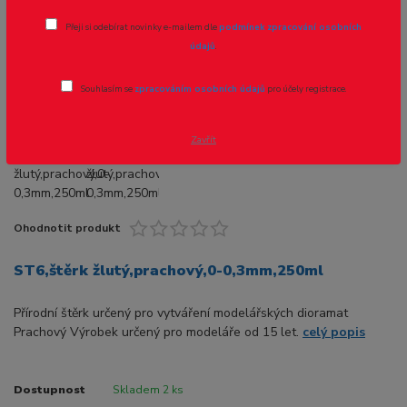
0,3mm,250ml
Přeji si odebírat novinky e-mailem dle
podmínek zpracování osobních
údajů
.
Novinka
Souhlasím se
zpracováním osobních údajů
pro účely registrace.
Zavřít
Ohodnotit produkt
ST6,štěrk žlutý,prachový,0-0,3mm,250ml
Přírodní štěrk určený pro vytváření modelářských dioramat
Prachový Výrobek určený pro modeláře od 15 let.
celý popis
Dostupnost
Skladem 2 ks