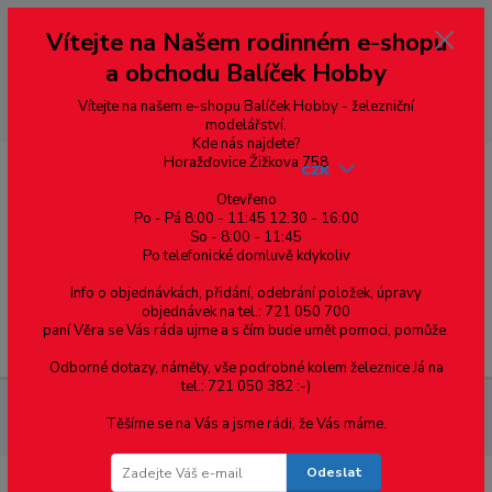
Vážení zákazníci, vítáme Vás na našem e-shopu. V rychlosti pár informací
Vítejte na Našem rodinném e-shopu
--- pro zákazníky ze Slovenska a jiných zemí, pokud chcete platit v eurech
přepněte si e-shop na euro 💶 pro přepočet měny - pravý horní roh ---
a obchodu Balíček Hobby
dobírky – pokud si z nějakého důvodu zásilku nevyzvednete, bude po
domluvě zaslána znovu s opětovnou platbou za poštovné, v opačném
případě bude zrušena a účet přidán na blacklist a rušeny následující
Vítejte na našem e-shopu Balíček Hobby - železniční
objednávky.
modelářství.
Kde nás najdete?
Horažďovice Žižkova 758
CZK
Otevřeno
Po - Pá 8:00 - 11:45 12:30 - 16:00
So - 8:00 - 11:45
0
0,00 Kč
Po telefonické domluvě kdykoliv
Info o objednávkách, přidání, odebrání položek, úpravy
objednávek na tel.: 721 050 700
paní Věra se Vás ráda ujme a s čím bude umět pomoci, pomůže.
Menu
Odborné dotazy, náměty, vše podrobné kolem železnice Já na
tel.: 721 050 382 :-)
Železniční modelářství
Náhradní díly a doplňky
Stavba
Těšíme se na Vás a jsme rádi, že Vás máme.
pojezdů, náhradní díly
Setrvačníky
Odeslat