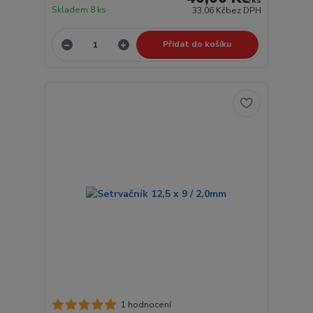
/
ks
Skladem 8 ks
33,06 Kč
bez DPH
Přidat do košíku
1 hodnocení