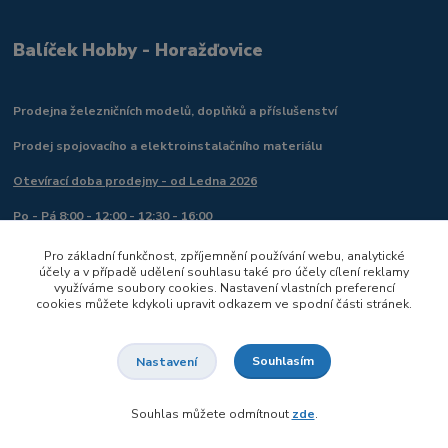
Balíček Hobby - Horažďovice
Prodejna železničních modelů, doplňků a příslušenství
Prodej spojovacího a elektroinstalačního materiálu
Otevírací doba prodejny - od Ledna 2026
Po - Pá 8:00 - 12:00 - 12:30 - 16:00
So - 8:00 - 11:45
Pro základní funkčnost, zpříjemnění používání webu, analytické
účely a v případě udělení souhlasu také pro účely cílení reklamy
Telefon prodejna -
721 050 700
- příprava objednávek, úprava
využíváme soubory cookies. Nastavení vlastních preferencí
cookies můžete kdykoli upravit odkazem ve spodní části stránek.
objednávek.
Telefon servis, digitalizace odborné rady, mimo pracovní dobu do
Souhlasím
Nastavení
18:00 -
721 050 382
Souhlas můžete odmítnout
zde
.