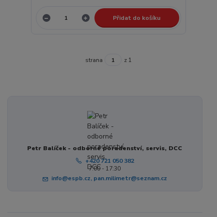
Přidat do košíku
strana
z 1
Petr Balíček - odborné poradenství, servis, DCC
+420 721 050 382
7:00 - 17:30
info@espb.cz, pan.milimetr@seznam.cz