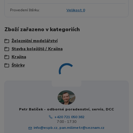
Provedení štěrku
Velikost 0
Zboží zařazeno v kategoriích
Železniční modelářství
Stavba kolejiště / Krajina
Krajina
Štěrky
Petr Balíček - odborné poradenství, servis, DCC
+420 721 050 382
7:00 - 17:30
info@espb.cz, pan.milimetr@seznam.cz