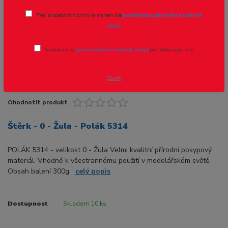
Přeji si odebírat novinky e-mailem dle
podmínek zpracování osobních
údajů
.
Souhlasím se
zpracováním osobních údajů
pro účely registrace.
Zavřít
Ohodnotit produkt
Štěrk - 0 - Žula - Polák 5314
POLÁK 5314 - velikost 0 - Žula Velmi kvalitní přírodní posypový
materiál. Vhodné k všestrannému použití v modelářském světě.
Obsah balení 300g
celý popis
Dostupnost
Skladem 10 ks