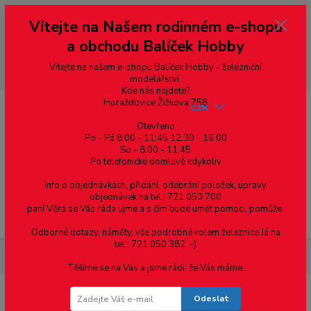
Vážení zákazníci, vítáme Vás na našem e-shopu. V rychlosti pár informací
Vítejte na Našem rodinném e-shopu
--- pro zákazníky ze Slovenska a jiných zemí, pokud chcete platit v eurech
přepněte si e-shop na euro 💶 pro přepočet měny - pravý horní roh ---
a obchodu Balíček Hobby
dobírky – pokud si z nějakého důvodu zásilku nevyzvednete, bude po
domluvě zaslána znovu s opětovnou platbou za poštovné, v opačném
případě bude zrušena a účet přidán na blacklist a rušeny následující
Vítejte na našem e-shopu Balíček Hobby - železniční
objednávky.
modelářství.
Kde nás najdete?
Horažďovice Žižkova 758
CZK
Otevřeno
Po - Pá 8:00 - 11:45 12:30 - 16:00
So - 8:00 - 11:45
0
0,00 Kč
Po telefonické domluvě kdykoliv
Info o objednávkách, přidání, odebrání položek, úpravy
objednávek na tel.: 721 050 700
paní Věra se Vás ráda ujme a s čím bude umět pomoci, pomůže.
Menu
Odborné dotazy, náměty, vše podrobné kolem železnice Já na
tel.: 721 050 382 :-)
Železniční modelářství
Štěrk - 0 - Žula - Polák 5314
Těšíme se na Vás a jsme rádi, že Vás máme.
Odeslat
Štěrk - 0 - Žula - Polák 5314