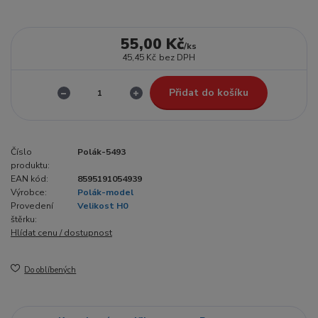
55,00 Kč
/
ks
45,45 Kč
bez DPH
Přidat do košíku
Číslo
Polák-5493
produktu:
EAN kód:
8595191054939
Výrobce:
Polák-model
Provedení
Velikost H0
štěrku:
Hlídat cenu / dostupnost
Do oblíbených