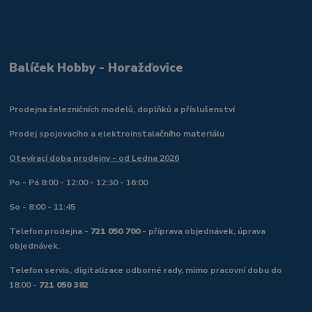
Balíček Hobby - Horažďovice
Prodejna železničních modelů, doplňků a příslušenství
Prodej spojovacího a elektroinstalačního materiálu
Otevírací doba prodejny - od Ledna 2026
Po - Pá 8:00 - 12:00 - 12:30 - 16:00
So - 8:00 - 11:45
Telefon prodejna -
721 050 700
- příprava objednávek, úprava
objednávek.
Telefon servis, digitalizace odborné rady, mimo pracovní dobu do
18:00 -
721 050 382