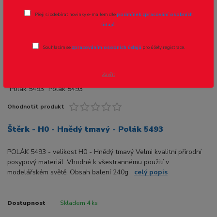
Přeji si odebírat novinky e-mailem dle
podmínek zpracování osobních
údajů
.
Souhlasím se
zpracováním osobních údajů
pro účely registrace.
Zavřít
Ohodnotit produkt
Štěrk - H0 - Hnědý tmavý - Polák 5493
POLÁK 5493 - velikost H0 - Hnědý tmavý Velmi kvalitní přírodní
posypový materiál. Vhodné k všestrannému použití v
modelářském světě. Obsah balení 240g
celý popis
Dostupnost
Skladem 4 ks