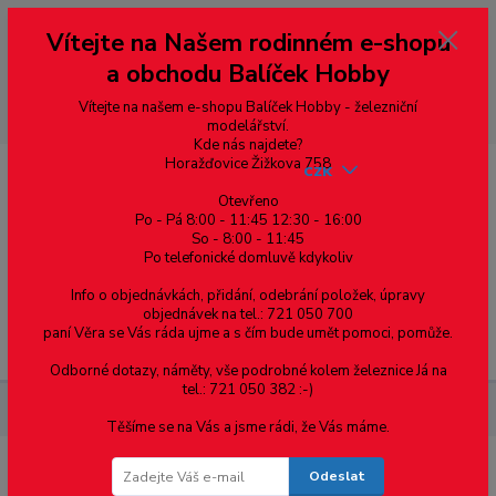
Vážení zákazníci, vítáme Vás na našem e-shopu. V rychlosti pár informací
Vítejte na Našem rodinném e-shopu
--- pro zákazníky ze Slovenska a jiných zemí, pokud chcete platit v eurech
přepněte si e-shop na euro 💶 pro přepočet měny - pravý horní roh ---
a obchodu Balíček Hobby
dobírky – pokud si z nějakého důvodu zásilku nevyzvednete, bude po
domluvě zaslána znovu s opětovnou platbou za poštovné, v opačném
případě bude zrušena a účet přidán na blacklist a rušeny následující
Vítejte na našem e-shopu Balíček Hobby - železniční
objednávky.
modelářství.
Kde nás najdete?
Horažďovice Žižkova 758
CZK
Otevřeno
Po - Pá 8:00 - 11:45 12:30 - 16:00
So - 8:00 - 11:45
0
0,00 Kč
Po telefonické domluvě kdykoliv
Info o objednávkách, přidání, odebrání položek, úpravy
objednávek na tel.: 721 050 700
paní Věra se Vás ráda ujme a s čím bude umět pomoci, pomůže.
Menu
Odborné dotazy, náměty, vše podrobné kolem železnice Já na
tel.: 721 050 382 :-)
Železniční modelářství
Štěrk - H0 - Hnědý tmavý - Polák 5493
Těšíme se na Vás a jsme rádi, že Vás máme.
Odeslat
Štěrk - H0 - Hnědý tmavý - Polák 5493