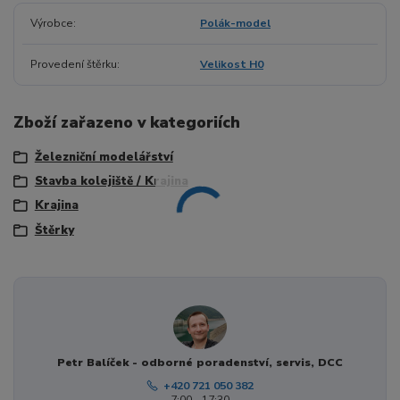
Výrobce
Polák-model
Provedení štěrku
Velikost H0
Zboží zařazeno v kategoriích
Železniční modelářství
Stavba kolejiště / Krajina
Krajina
Štěrky
Petr Balíček - odborné poradenství, servis, DCC
+420 721 050 382
7:00 - 17:30