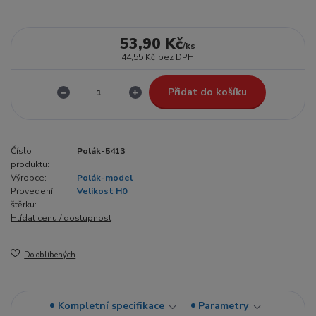
53,90 Kč
/
ks
44,55 Kč
bez DPH
Přidat do košíku
Číslo
Polák-5413
produktu:
Výrobce:
Polák-model
Provedení
Velikost H0
štěrku:
Hlídat cenu / dostupnost
Do oblíbených
Kompletní specifikace
Parametry