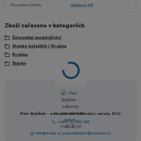
Provedení štěrku
Velikost H0
Zboží zařazeno v kategoriích
Železniční modelářství
Stavba kolejiště / Krajina
Krajina
Štěrky
Petr Balíček - odborné poradenství, servis, DCC
+420 721 050 382
7:00 - 17:30
info@espb.cz, pan.milimetr@seznam.cz