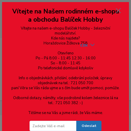
Vážení zákazníci, vítáme Vás na našem e-shopu. V rychlosti pár informací
Vítejte na Našem rodinném e-shopu
--- pro zákazníky ze Slovenska a jiných zemí, pokud chcete platit v eurech
přepněte si e-shop na euro 💶 pro přepočet měny - pravý horní roh ---
a obchodu Balíček Hobby
dobírky – pokud si z nějakého důvodu zásilku nevyzvednete, bude po
domluvě zaslána znovu s opětovnou platbou za poštovné, v opačném
případě bude zrušena a účet přidán na blacklist a rušeny následující
Vítejte na našem e-shopu Balíček Hobby - železniční
objednávky.
modelářství.
Kde nás najdete?
Horažďovice Žižkova 758
CZK
Otevřeno
Po - Pá 8:00 - 11:45 12:30 - 16:00
So - 8:00 - 11:45
0
0,00 Kč
Po telefonické domluvě kdykoliv
Info o objednávkách, přidání, odebrání položek, úpravy
objednávek na tel.: 721 050 700
paní Věra se Vás ráda ujme a s čím bude umět pomoci, pomůže.
Menu
Odborné dotazy, náměty, vše podrobné kolem železnice Já na
tel.: 721 050 382 :-)
Železniční modelářství
Štěrk - H0 - Rezavý - Polák 5413
Těšíme se na Vás a jsme rádi, že Vás máme.
Odeslat
Štěrk - H0 - Rezavý - Polák 5413