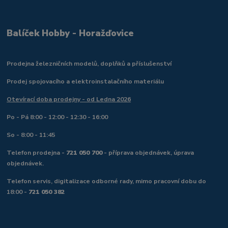
Balíček Hobby - Horažďovice
Prodejna železničních modelů, doplňků a příslušenství
Prodej spojovacího a elektroinstalačního materiálu
Otevírací doba prodejny - od Ledna 2026
Po - Pá 8:00 - 12:00 - 12:30 - 16:00
So - 8:00 - 11:45
Telefon prodejna -
721 050 700
- příprava objednávek, úprava
objednávek.
Telefon servis, digitalizace odborné rady, mimo pracovní dobu do
18:00 -
721 050 382