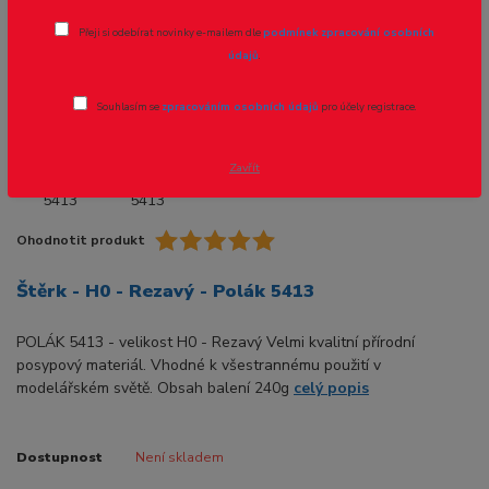
Přeji si odebírat novinky e-mailem dle
podmínek zpracování osobních
údajů
.
Souhlasím se
zpracováním osobních údajů
pro účely registrace.
Zavřít
Ohodnotit produkt
Štěrk - H0 - Rezavý - Polák 5413
POLÁK 5413 - velikost H0 - Rezavý Velmi kvalitní přírodní
posypový materiál. Vhodné k všestrannému použití v
modelářském světě. Obsah balení 240g
celý popis
Dostupnost
Není skladem