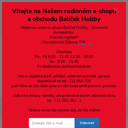
Vážení zákazníci, vítáme Vás na našem e-shopu. V rychlosti pár informací
Vítejte na Našem rodinném e-shopu
--- pro zákazníky ze Slovenska a jiných zemí, pokud chcete platit v eurech
přepněte si e-shop na euro 💶 pro přepočet měny - pravý horní roh ---
a obchodu Balíček Hobby
dobírky – pokud si z nějakého důvodu zásilku nevyzvednete, bude po
domluvě zaslána znovu s opětovnou platbou za poštovné, v opačném
případě bude zrušena a účet přidán na blacklist a rušeny následující
Vítejte na našem e-shopu Balíček Hobby - železniční
objednávky.
modelářství.
Kde nás najdete?
Horažďovice Žižkova 758
CZK
Otevřeno
Po - Pá 8:00 - 11:45 12:30 - 16:00
So - 8:00 - 11:45
0
0,00 Kč
Po telefonické domluvě kdykoliv
Info o objednávkách, přidání, odebrání položek, úpravy
objednávek na tel.: 721 050 700
paní Věra se Vás ráda ujme a s čím bude umět pomoci, pomůže.
Menu
Odborné dotazy, náměty, vše podrobné kolem železnice Já na
tel.: 721 050 382 :-)
Železniční modelářství
Štěrk - H0 - Vápenec šedý světlý -
Těšíme se na Vás a jsme rádi, že Vás máme.
Polák 5323
Odeslat