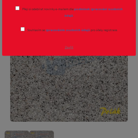
Štěrk - H0 - Vápenec šedý světlý -
Přeji si odebírat novinky e-mailem dle
podmínek zpracování osobních
Polák 5323
údajů
.
Souhlasím se
zpracováním osobních údajů
pro účely registrace.
Zavřít