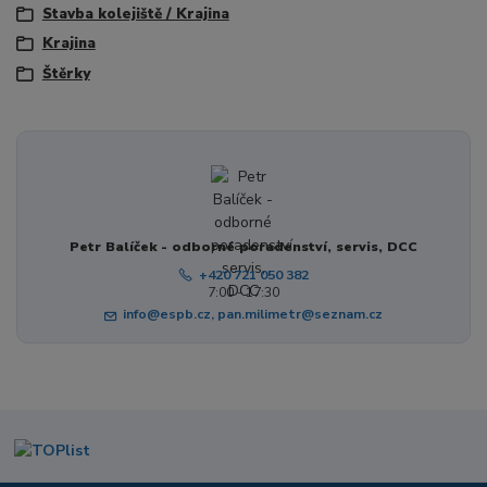
Stavba kolejiště / Krajina
Krajina
Štěrky
Petr Balíček - odborné poradenství, servis, DCC
+420 721 050 382
7:00 - 17:30
info@espb.cz, pan.milimetr@seznam.cz