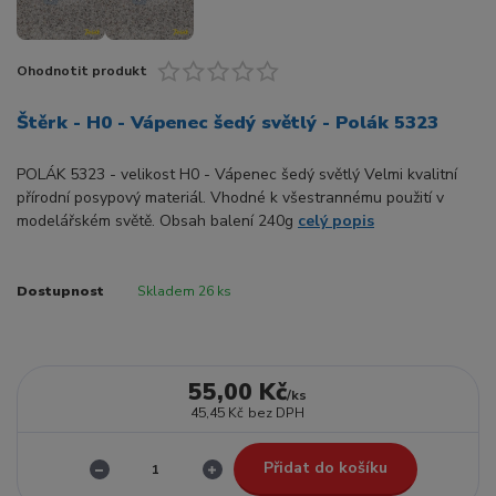
Ohodnotit produkt
Štěrk - H0 - Vápenec šedý světlý - Polák 5323
POLÁK 5323 - velikost H0 - Vápenec šedý světlý Velmi kvalitní
přírodní posypový materiál. Vhodné k všestrannému použití v
modelářském světě. Obsah balení 240g
celý popis
Dostupnost
Skladem 26 ks
55,00 Kč
/
ks
45,45 Kč
bez DPH
Přidat do košíku