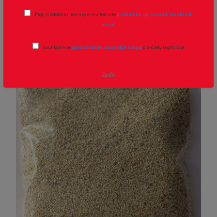
Přeji si odebírat novinky e-mailem dle
podmínek zpracování osobních
údajů
.
Souhlasím se
zpracováním osobních údajů
pro účely registrace.
Zavřít