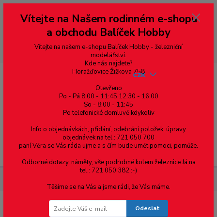
Vážení zákazníci, vítáme Vás na našem e-shopu. V rychlosti pár informací
Vítejte na Našem rodinném e-shopu
--- pro zákazníky ze Slovenska a jiných zemí, pokud chcete platit v eurech
přepněte si e-shop na euro 💶 pro přepočet měny - pravý horní roh ---
a obchodu Balíček Hobby
dobírky – pokud si z nějakého důvodu zásilku nevyzvednete, bude po
domluvě zaslána znovu s opětovnou platbou za poštovné, v opačném
případě bude zrušena a účet přidán na blacklist a rušeny následující
Vítejte na našem e-shopu Balíček Hobby - železniční
objednávky.
modelářství.
Kde nás najdete?
Horažďovice Žižkova 758
CZK
Otevřeno
Po - Pá 8:00 - 11:45 12:30 - 16:00
So - 8:00 - 11:45
0
0,00 Kč
Po telefonické domluvě kdykoliv
Info o objednávkách, přidání, odebrání položek, úpravy
objednávek na tel.: 721 050 700
paní Věra se Vás ráda ujme a s čím bude umět pomoci, pomůže.
Menu
Odborné dotazy, náměty, vše podrobné kolem železnice Já na
tel.: 721 050 382 :-)
Železniční modelářství
Štěrk - N - Trachyt - Polák 5291
Těšíme se na Vás a jsme rádi, že Vás máme.
Odeslat
Štěrk - N - Trachyt - Polák 5291