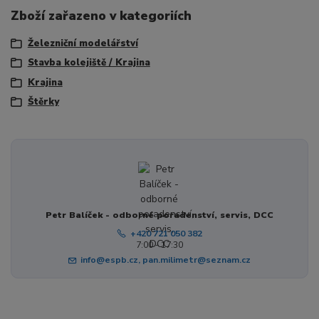
Zboží zařazeno v kategoriích
Železniční modelářství
Stavba kolejiště / Krajina
Krajina
Štěrky
Petr Balíček - odborné poradenství, servis, DCC
+420 721 050 382
7:00 - 17:30
info@espb.cz, pan.milimetr@seznam.cz