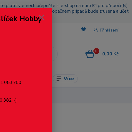
cete platit v eurech přepněte si e-shop na euro 💶 pro přepočet
nou platbou za poštovné, v opačném případě bude zrušena a účet
alíček Hobby
.
Přihlášení
0
0,00 Kč
CZK
Více
l pro modelaření
721 050 700
0 382 :-)