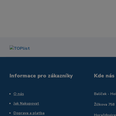
Informace pro zákazníky
Kde nás
O nás
Balíček - H
Jak Nakupovat
Žižkova 758
Doprava a platba
Horažďovice