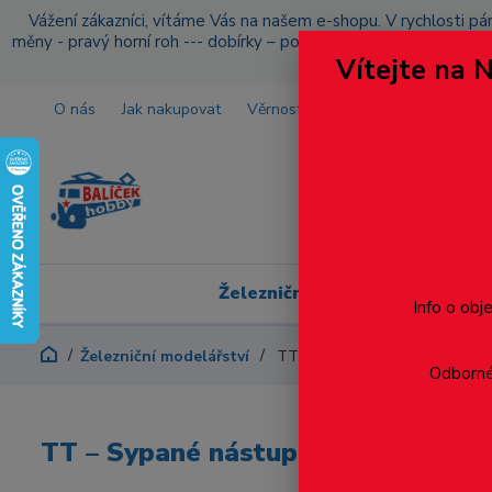
Vážení zákazníci, vítáme Vás na našem e-shopu. V rychlosti pár
měny - pravý horní roh --- dobírky – pokud si z nějakého důvo
Vítejte na 
O nás
Jak nakupovat
Věrnostní program
Doprava a p
Železniční modelářství
Info o obj
Železniční modelářství
TT – Sypané nástupiště - polo
Odborné 
TT – Sypané nástupiště - polopřec