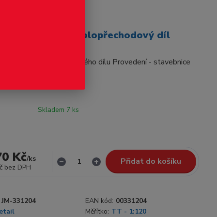
odukt
né nástupiště - polopřechodový díl
je 2 kusy polopřechodového dílu Provedení - stavebnice
Skladem 7 ks
70 Kč
/
ks
Přidat do košíku
č
bez DPH
JM-331204
EAN kód:
00331204
etail
Měřítko:
TT - 1:120