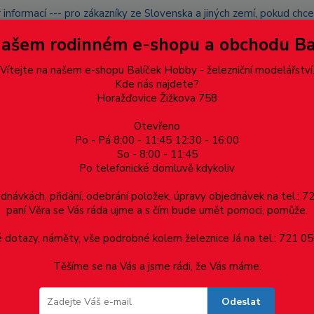
 informací --- pro zákazníky ze Slovenska a jiných zemí, pokud ch
du zásilku nevyzvednete, bude po domluvě zaslána znovu s opětov
Našem rodinném e-shopu a obchodu B
přidán na blacklist a rušeny následující objednávky.
latba
Vítejte na našem e-shopu Balíček Hobby - železniční modelářství
Více
Kde nás najdete?
Horažďovice Žižkova 758
Otevřeno
Hledat
Po - Pá 8:00 - 11:45 12:30 - 16:00
So - 8:00 - 11:45
Po telefonické domluvě kdykoliv
Dárkové poukazy, upomínkové předměty
Materiá
ednávkách, přidání, odebrání položek, úpravy objednávek na tel.: 
paní Věra se Vás ráda ujme a s čím bude umět pomoci, pomůže.
přechodový díl
dotazy, náměty, vše podrobné kolem železnice Já na tel.: 721 05
Těšíme se na Vás a jsme rádi, že Vás máme.
hodový díl
Odeslat