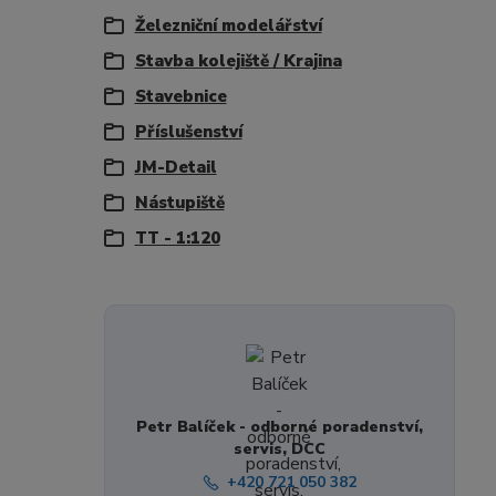
Železniční modelářství
Stavba kolejiště / Krajina
Stavebnice
Příslušenství
JM-Detail
Nástupiště
TT - 1:120
Petr Balíček - odborné poradenství,
servis, DCC
+420 721 050 382