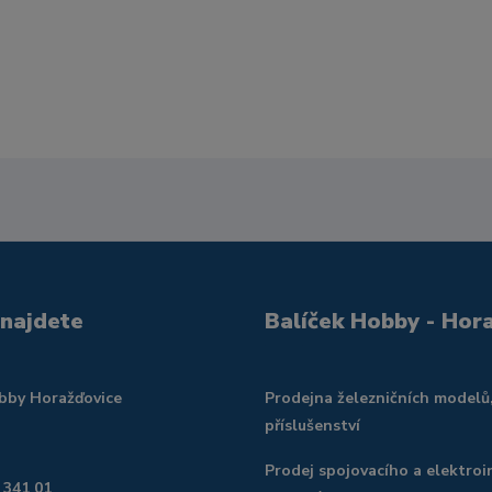
 najdete
Balíček Hobby - Hor
obby Horažďovice
Prodejna železničních modelů
příslušenství
Prodej spojovacího a elektroi
 341 01