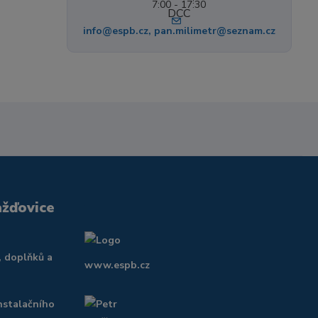
7:00 - 17:30
info@espb.cz, pan.milimetr@seznam.cz
ažďovice
, doplňků a
www.espb.cz
nstalačního