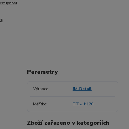
dostupnost
ch
Parametry
Výrobce
JM-Detail
Měřítko
TT - 1:120
Zboží zařazeno v kategoriích