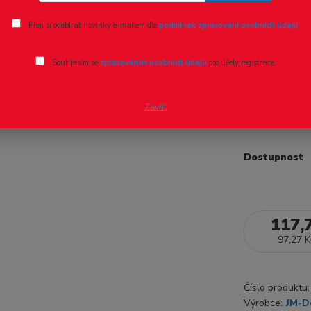
Ohodnotit pr
Přeji si odebírat novinky e-mailem dle
podmínek zpracování osobních údajů
.
TT – Sypa
Souhlasím se
zpracováním osobních údajů
pro účely registrace.
Balení obsahu
celý popis
Zavřít
Dostupnost
117,
97,27 K
Číslo produktu:
Výrobce:
JM-D