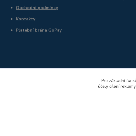
Obchodní podmínky
Kontakty
Platební brána GoPay
Pro základní funk
účely cílení reklam
správce e-shopu: Petr Balíček