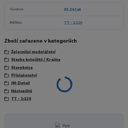
Výrobce
JM-Detail
Měřítko
TT - 1:120
Zboží zařazeno v kategoriích
Železniční modelářství
Stavba kolejiště / Krajina
Stavebnice
Příslušenství
JM-Detail
Nástupiště
TT - 1:120