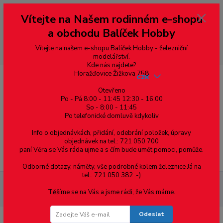
Vážení zákazníci, vítáme Vás na našem e-shopu. V rychlosti pár informací
Vítejte na Našem rodinném e-shopu
--- pro zákazníky ze Slovenska a jiných zemí, pokud chcete platit v eurech
přepněte si e-shop na euro 💶 pro přepočet měny - pravý horní roh ---
a obchodu Balíček Hobby
dobírky – pokud si z nějakého důvodu zásilku nevyzvednete, bude po
domluvě zaslána znovu s opětovnou platbou za poštovné, v opačném
případě bude zrušena a účet přidán na blacklist a rušeny následující
Vítejte na našem e-shopu Balíček Hobby - železniční
objednávky.
modelářství.
Kde nás najdete?
Horažďovice Žižkova 758
CZK
Otevřeno
Po - Pá 8:00 - 11:45 12:30 - 16:00
So - 8:00 - 11:45
0
0,00 Kč
Po telefonické domluvě kdykoliv
Info o objednávkách, přidání, odebrání položek, úpravy
objednávek na tel.: 721 050 700
paní Věra se Vás ráda ujme a s čím bude umět pomoci, pomůže.
Menu
Odborné dotazy, náměty, vše podrobné kolem železnice Já na
tel.: 721 050 382 :-)
Železniční modelářství
TT – Sypané nástupiště - přechodový
Těšíme se na Vás a jsme rádi, že Vás máme.
díl
Odeslat