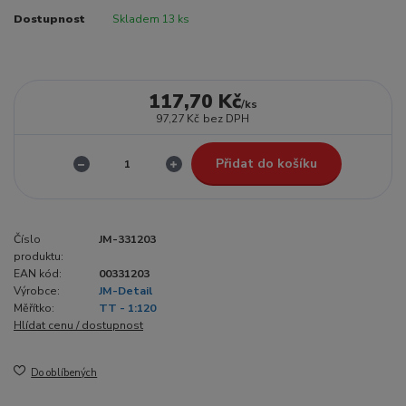
Dostupnost
Skladem 13 ks
117,70 Kč
/
ks
97,27 Kč
bez DPH
Přidat do košíku
Číslo
JM-331203
produktu:
EAN kód:
00331203
Výrobce:
JM-Detail
Měřítko:
TT - 1:120
Hlídat cenu / dostupnost
Do oblíbených