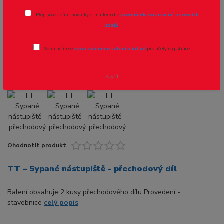
TT – Sypané nástupiště - přechodový
Přeji si odebírat novinky e-mailem dle
podmínek zpracování osobních
díl
údajů
.
Novinka
Souhlasím se
zpracováním osobních údajů
pro účely registrace.
Zavřít
Ohodnotit produkt
TT – Sypané nástupiště - přechodový díl
Balení obsahuje 2 kusy přechodového dílu Provedení -
stavebnice
celý popis