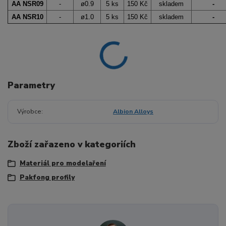
AA NSR09
-
ø0.9
5 ks
150 Kč
skladem
-
AA NSR10
-
ø1.
0
5 ks
150 Kč
skladem
-
Parametry
Výrobce
Albion Alloys
Zboží zařazeno v kategoriích
Materiál pro modelaření
Pakfong profily