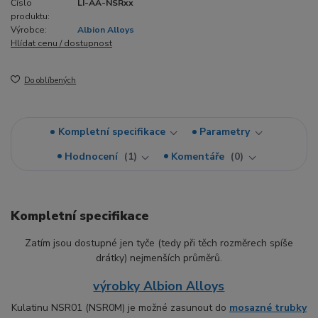
Číslo
LI-AA-NSRxx
produktu:
Výrobce:
Albion Alloys
Hlídat cenu / dostupnost
Do oblíbených
Kompletní specifikace
Parametry
Hodnocení
1
Komentáře
0
Kompletní specifikace
Zatím jsou dostupné jen tyče (tedy při těch rozměrech spíše
drátky) nejmenších průměrů.
výrobky Albion Alloys
Kulatinu NSR01 (NSR0M) je možné zasunout do
mosazné trubky