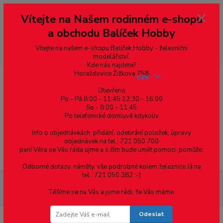
Vážení zákazníci, vítáme Vás na našem e-shopu. V rychlosti pár informací
Vítejte na Našem rodinném e-shopu
--- pro zákazníky ze Slovenska a jiných zemí, pokud chcete platit v eurech
přepněte si e-shop na euro 💶 pro přepočet měny - pravý horní roh ---
a obchodu Balíček Hobby
dobírky – pokud si z nějakého důvodu zásilku nevyzvednete, bude po
domluvě zaslána znovu s opětovnou platbou za poštovné, v opačném
případě bude zrušena a účet přidán na blacklist a rušeny následující
Vítejte na našem e-shopu Balíček Hobby - železniční
objednávky.
modelářství.
Kde nás najdete?
Horažďovice Žižkova 758
CZK
Otevřeno
Po - Pá 8:00 - 11:45 12:30 - 16:00
So - 8:00 - 11:45
0
0,00 Kč
Po telefonické domluvě kdykoliv
Info o objednávkách, přidání, odebrání položek, úpravy
objednávek na tel.: 721 050 700
paní Věra se Vás ráda ujme a s čím bude umět pomoci, pomůže.
Menu
Odborné dotazy, náměty, vše podrobné kolem železnice Já na
tel.: 721 050 382 :-)
Materiál pro modelaření
Tyče kruhového průřezu - profil
Těšíme se na Vás a jsme rádi, že Vás máme.
pakfong - Albion Alloys
Odeslat