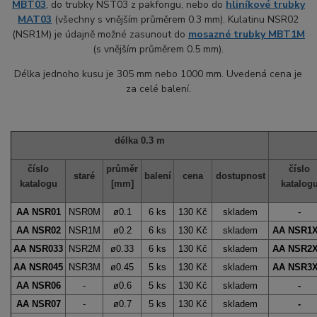
MBT03
, do trubky NST03 z pakfongu, nebo do
hliníkové trubky
MAT03
(všechny s vnějším průměrem 0.3 mm). Kulatinu NSR02
(NSR1M) je údajně možné zasunout do
mosazné trubky MBT1M
(s vnějším průměrem 0.5 mm).
Délka jednoho kusu je 305 mm nebo 1000 mm. Uvedená cena je
za celé balení.
délka 0.3 m
číslo
průměr
číslo
staré
balení
cena
dostupnost
katalogu
[mm]
katalog
-
AA NSR01
NSR0M
ø0.
1
6 ks
130 Kč
skladem
AA NSR02
NSR1M
ø0.2
6 ks
130 Kč
skladem
AA NSR1
AA NSR033
NSR2M
ø0.33
6 ks
130 Kč
skladem
AA NSR2
AA NSR045
NSR3M
ø0.45
5 ks
130 Kč
skladem
AA NSR3
AA NSR06
-
ø0.
6
5 ks
130 Kč
skladem
-
AA NSR0
7
-
ø0.
7
5 ks
130 Kč
skladem
-