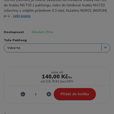
do trubky NST03 z pakfongu, nebo do hliníkové trubky MAT03
(všechny s vnějším průměrem 0.3 mm). Kulatinu NSR02 (NSR1M)
je ú...
celý popis
Dostupnost
Skladem 35 ks
Tyče Pakfong
cena od
140,00 Kč
/
ks
od
115,70 Kč
bez DPH
Přidat do košíku