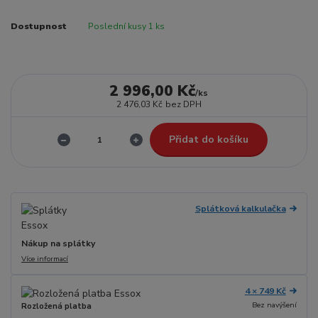
Dostupnost
Poslední kusy 1 ks
2 996,00 Kč
/
ks
2 476,03 Kč
bez DPH
Přidat do košíku
Splátková kalkulačka
Nákup na splátky
Více informací
4 × 749 Kč
Bez navýšení
Rozložená platba