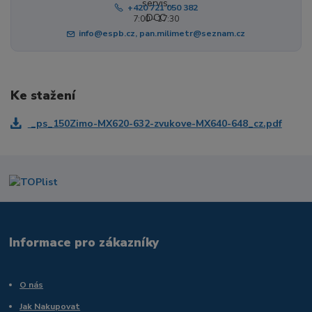
+420 721 050 382
7:00 - 17:30
info@espb.cz, pan.milimetr@seznam.cz
Ke stažení
_ps_150Zimo-MX620-632-zvukove-MX640-648_cz.pdf
Informace pro zákazníky
O nás
Jak Nakupovat