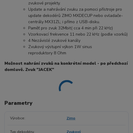
zvukové projekty.
Update a nahrávání zvuku za pomoci přístroje pro
update dekodérů ZIMO MXDECUP nebo ovladače-
centrály MX31ZL; i přímo z USB-disku.
Paměť pro zvuk 32Mbit( cca 4 min při 22 kHz)
Vzorkovací frekvence 11 nebo 22 kHz (podle vzorků)
4 Nezávislé zvukové kanály
Zvukový výstupní výkon 1W sinus
reproduktory 8 Ohm
Možnost nahrání zvuků na konkrétní model - po předchozí
domluvě. Zvuk "JACEK"
Parametry
Výrobce
Zimo
Typ dekodéru
Zvukový