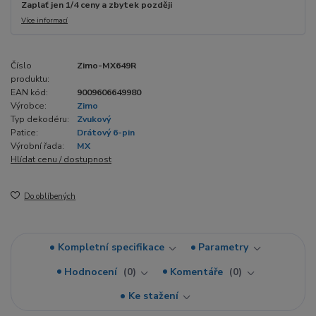
Zaplať jen 1/4 ceny a zbytek později
Více informací
Číslo
Zimo-MX649R
produktu:
EAN kód:
9009606649980
Výrobce:
Zimo
Typ dekodéru:
Zvukový
Patice:
Drátový 6-pin
Výrobní řada:
MX
Hlídat cenu / dostupnost
Do oblíbených
Kompletní specifikace
Parametry
Hodnocení
0
Komentáře
0
Ke stažení