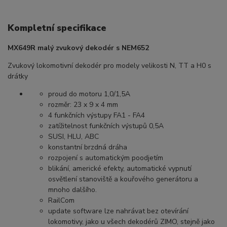
Kompletní specifikace
MX649R malý zvukový dekodér s NEM652
Zvukový lokomotivní dekodér pro modely velikosti N, TT a H0 s
drátky
proud do motoru 1,0/1,5A
rozměr: 23 x 9 x 4 mm
4 funkčních výstupy FA1 - FA4
zatížitelnost funkčních výstupů 0,5A
SUSI, HLU, ABC
konstantní brzdná dráha
rozpojení s automatickým poodjetím
blikání, americké efekty, automatické vypnutí
osvětlení stanoviště a kouřového generátoru a
mnoho dalšího.
RailCom
update software lze nahrávat bez otevírání
lokomotivy, jako u všech dekodérů ZIMO, stejně jako