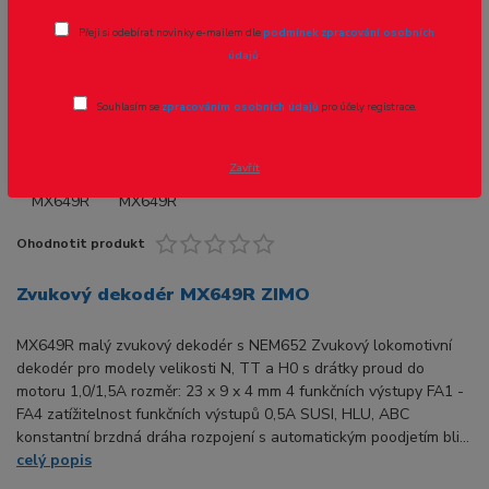
Přeji si odebírat novinky e-mailem dle
podmínek zpracování osobních
Novinka
Akce
údajů
.
Souhlasím se
zpracováním osobních údajů
pro účely registrace.
Zavřít
Ohodnotit produkt
Zvukový dekodér MX649R ZIMO
MX649R malý zvukový dekodér s NEM652 Zvukový lokomotivní
dekodér pro modely velikosti N, TT a H0 s drátky proud do
motoru 1,0/1,5A rozměr: 23 x 9 x 4 mm 4 funkčních výstupy FA1 -
FA4 zatížitelnost funkčních výstupů 0,5A SUSI, HLU, ABC
konstantní brzdná dráha rozpojení s automatickým poodjetím bli...
celý popis