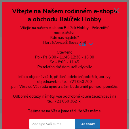
Vážení zákazníci, vítáme Vás na našem e-shopu. V rychlosti pár informací
Vítejte na Našem rodinném e-shopu
--- pro zákazníky ze Slovenska a jiných zemí, pokud chcete platit v eurech
přepněte si e-shop na euro 💶 pro přepočet měny - pravý horní roh ---
a obchodu Balíček Hobby
dobírky – pokud si z nějakého důvodu zásilku nevyzvednete, bude po
domluvě zaslána znovu s opětovnou platbou za poštovné, v opačném
případě bude zrušena a účet přidán na blacklist a rušeny následující
Vítejte na našem e-shopu Balíček Hobby - železniční
objednávky.
modelářství.
Kde nás najdete?
Horažďovice Žižkova 758
CZK
Otevřeno
Po - Pá 8:00 - 11:45 12:30 - 16:00
So - 8:00 - 11:45
0
0,00 Kč
Po telefonické domluvě kdykoliv
Info o objednávkách, přidání, odebrání položek, úpravy
objednávek na tel.: 721 050 700
paní Věra se Vás ráda ujme a s čím bude umět pomoci, pomůže.
Menu
Odborné dotazy, náměty, vše podrobné kolem železnice Já na
tel.: 721 050 382 :-)
Železniční modelářství
Zvukový dekodér MX649R
Těšíme se na Vás a jsme rádi, že Vás máme.
Odeslat
Zvukový dekodér MX649R