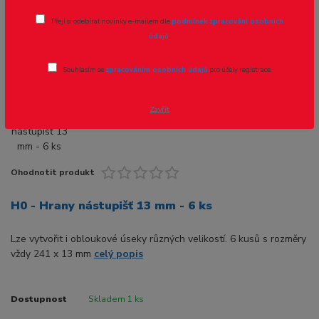
Přeji si odebírat novinky e-mailem dle
podmínek zpracování osobních
Novinka
údajů
.
Souhlasím se
zpracováním osobních údajů
pro účely registrace.
Zavřít
Ohodnotit produkt
H0 - Hrany nástupišť 13 mm - 6 ks
Lze vytvořit i obloukové úseky různých velikostí. 6 kusů s rozměry
vždy 241 x 13 mm
celý popis
Dostupnost
Skladem 1 ks