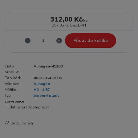
312,00 Kč
/
ks
257,85 Kč
bez DPH
Přidat do košíku
Číslo
Auhagen-41200
produktu:
EAN kód:
4013285412006
Výrobce:
Auhagen
Měřítko:
H0 - 1:87
Typ
barvený plast
stavebnice:
Hlídat cenu / dostupnost
Do oblíbených