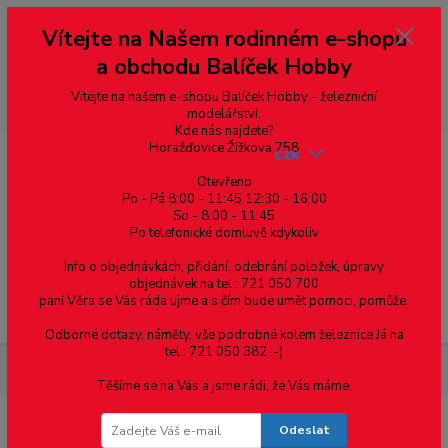
Vážení zákazníci, vítáme Vás na našem e-shopu. V rychlosti pár informací
Vítejte na Našem rodinném e-shopu
--- pro zákazníky ze Slovenska a jiných zemí, pokud chcete platit v eurech
přepněte si e-shop na euro 💶 pro přepočet měny - pravý horní roh ---
a obchodu Balíček Hobby
dobírky – pokud si z nějakého důvodu zásilku nevyzvednete, bude po
domluvě zaslána znovu s opětovnou platbou za poštovné, v opačném
případě bude zrušena a účet přidán na blacklist a rušeny následující
Vítejte na našem e-shopu Balíček Hobby - železniční
objednávky.
modelářství.
Kde nás najdete?
Horažďovice Žižkova 758
CZK
Otevřeno
Po - Pá 8:00 - 11:45 12:30 - 16:00
So - 8:00 - 11:45
0
0,00 Kč
Po telefonické domluvě kdykoliv
Info o objednávkách, přidání, odebrání položek, úpravy
objednávek na tel.: 721 050 700
paní Věra se Vás ráda ujme a s čím bude umět pomoci, pomůže.
Menu
Odborné dotazy, náměty, vše podrobné kolem železnice Já na
tel.: 721 050 382 :-)
Železniční modelářství
H0 - Hrany nástupišť 13 mm - 6 ks
Těšíme se na Vás a jsme rádi, že Vás máme.
Odeslat
H0 - Hrany nástupišť 13 mm - 6 ks