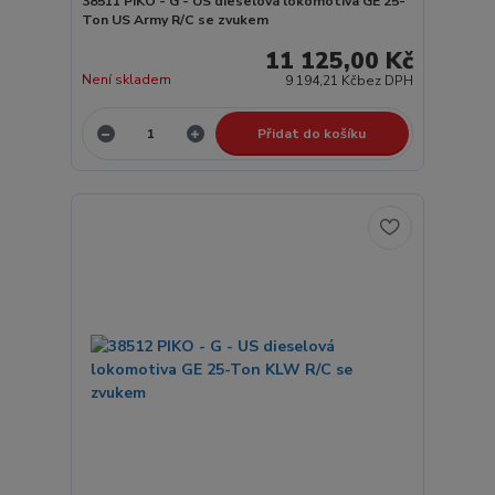
38511 PIKO - G - US dieselová lokomotiva GE 25-
Ton US Army R/C se zvukem
11 125,00 Kč
Není skladem
9 194,21 Kč
bez DPH
Přidat do košíku