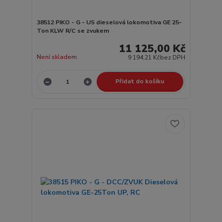
38512 PIKO - G - US dieselová lokomotiva GE 25-
Ton KLW R/C se zvukem
11 125,00 Kč
Není skladem
9 194,21 Kč
bez DPH
Přidat do košíku