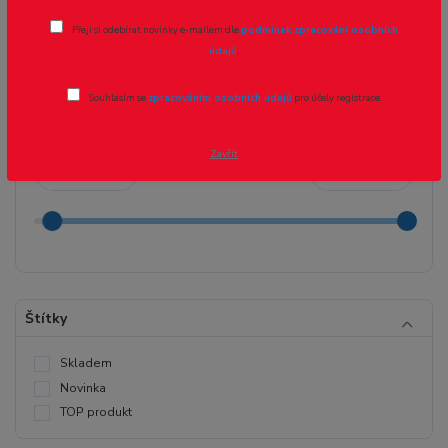
Diselové lokomotivy
Přeji si odebírat novinky e-mailem dle
podmínek zpracování osobních
údajů
.
Cena:
Souhlasím se
zpracováním osobních údajů
pro účely registrace.
Zavřít
Kč
Kč
Štítky
Skladem
Novinka
TOP produkt