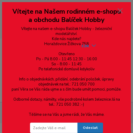
Vážení zákazníci, vítáme Vás na našem e-shopu. V rychlosti pár informací
Vítejte na Našem rodinném e-shopu
--- pro zákazníky ze Slovenska a jiných zemí, pokud chcete platit v eurech
přepněte si e-shop na euro 💶 pro přepočet měny - pravý horní roh ---
a obchodu Balíček Hobby
dobírky – pokud si z nějakého důvodu zásilku nevyzvednete, bude po
domluvě zaslána znovu s opětovnou platbou za poštovné, v opačném
případě bude zrušena a účet přidán na blacklist a rušeny následující
Vítejte na našem e-shopu Balíček Hobby - železniční
objednávky.
modelářství.
Kde nás najdete?
Horažďovice Žižkova 758
CZK
Otevřeno
Po - Pá 8:00 - 11:45 12:30 - 16:00
So - 8:00 - 11:45
0
0,00 Kč
Po telefonické domluvě kdykoliv
Info o objednávkách, přidání, odebrání položek, úpravy
objednávek na tel.: 721 050 700
paní Věra se Vás ráda ujme a s čím bude umět pomoci, pomůže.
Menu
Odborné dotazy, náměty, vše podrobné kolem železnice Já na
tel.: 721 050 382 :-)
Železniční modelářství
Lokomotivy
G - 1:22,5
Diselové
Těšíme se na Vás a jsme rádi, že Vás máme.
lokomotivy
Odeslat