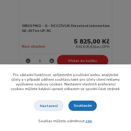
38515 PIKO - G - DCC/ZVUK Dieselová lokomotiva
GE-25Ton UP, RC
5 825,00 Kč
Není skladem
4 814,05 Kč
bez DPH
Přidat do košíku
Pro základní funkčnost, zpříjemnění používání webu, analytické
účely a v případě udělení souhlasu také pro účely cílení reklamy
využíváme soubory cookies. Nastavení vlastních preferencí
strana
z 1
cookies můžete kdykoli upravit odkazem ve spodní části stránek.
Souhlasím
Nastavení
Souhlas můžete odmítnout
zde
.