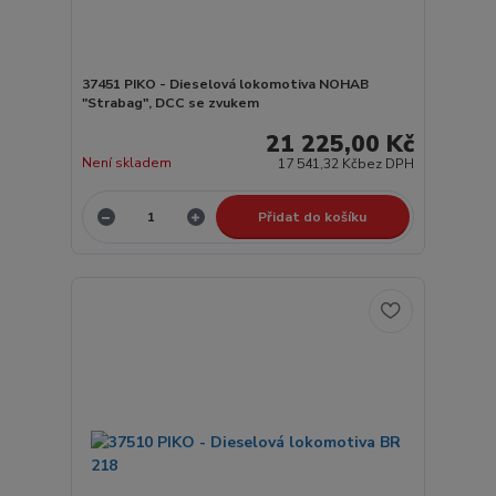
37451 PIKO - Dieselová lokomotiva NOHAB
"Strabag", DCC se zvukem
21 225,00 Kč
Není skladem
17 541,32 Kč
bez DPH
Přidat do košíku