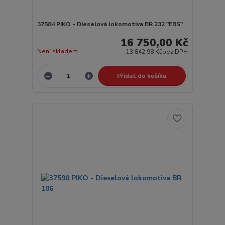
37584 PIKO - Dieselová lokomotiva BR 232 "EBS"
16 750,00 Kč
Není skladem
13 842,98 Kč
bez DPH
Přidat do košíku