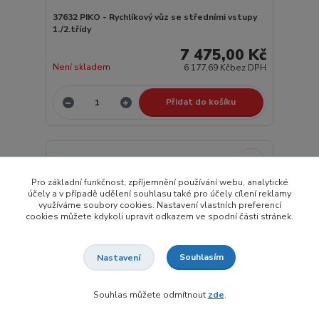
37632 PIKO - Rychlíkový vůz se středními vstupy
1./2.třídy
7 475,00 Kč
Není skladem
6 177,69 Kč
bez DPH
Přidat do košíku
Pro základní funkčnost, zpříjemnění používání webu, analytické
účely a v případě udělení souhlasu také pro účely cílení reklamy
využíváme soubory cookies. Nastavení vlastních preferencí
cookies můžete kdykoli upravit odkazem ve spodní části stránek.
Souhlasím
Nastavení
Souhlas můžete odmítnout
zde
.