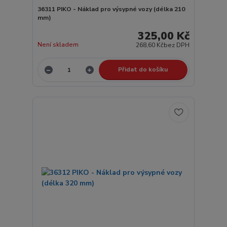
36311 PIKO - Náklad pro výsypné vozy (délka 210
mm)
325,00 Kč
Není skladem
268,60 Kč
bez DPH
Přidat do košíku