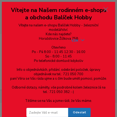
Vážení zákazníci, vítáme Vás na našem e-shopu. V rychlosti pár informací
Vítejte na Našem rodinném e-shopu
--- pro zákazníky ze Slovenska a jiných zemí, pokud chcete platit v eurech
přepněte si e-shop na euro 💶 pro přepočet měny - pravý horní roh ---
a obchodu Balíček Hobby
dobírky – pokud si z nějakého důvodu zásilku nevyzvednete, bude po
domluvě zaslána znovu s opětovnou platbou za poštovné, v opačném
případě bude zrušena a účet přidán na blacklist a rušeny následující
Vítejte na našem e-shopu Balíček Hobby - železniční
objednávky.
modelářství.
Kde nás najdete?
Horažďovice Žižkova 758
CZK
Otevřeno
Po - Pá 8:00 - 11:45 12:30 - 16:00
So - 8:00 - 11:45
0
0,00 Kč
Po telefonické domluvě kdykoliv
Info o objednávkách, přidání, odebrání položek, úpravy
objednávek na tel.: 721 050 700
paní Věra se Vás ráda ujme a s čím bude umět pomoci, pomůže.
Menu
Odborné dotazy, náměty, vše podrobné kolem železnice Já na
tel.: 721 050 382 :-)
Železniční modelářství
Vozy
G - 1:22,5
Těšíme se na Vás a jsme rádi, že Vás máme.
Odeslat
G - 1:22,5