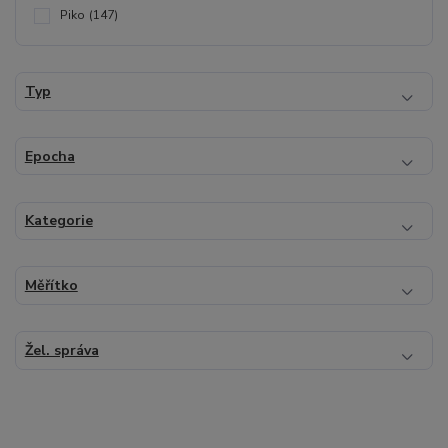
Piko
(147)
Typ
Epocha
Kategorie
Měřítko
Žel. správa