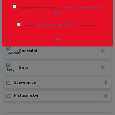
Přeji si odebírat novinky e-mailem dle
podmínek zpracování osobních
údajů
.
Osobní
Souhlasím se
zpracováním osobních údajů
pro účely registrace.
Nákladní
Zavřít
Speciální
Sety
Stavebnice
Přslušenství