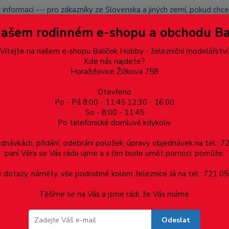
 informací --- pro zákazníky ze Slovenska a jiných zemí, pokud ch
du zásilku nevyzvednete, bude po domluvě zaslána znovu s opětov
Našem rodinném e-shopu a obchodu B
přidán na blacklist a rušeny následující objednávky.
latba
Vítejte na našem e-shopu Balíček Hobby - železniční modelářství
Více
Kde nás najdete?
Horažďovice Žižkova 758
Otevřeno
Hledat
Po - Pá 8:00 - 11:45 12:30 - 16:00
So - 8:00 - 11:45
Po telefonické domluvě kdykoliv
Dárkové poukazy, upomínkové předměty
Materiá
ednávkách, přidání, odebrání položek, úpravy objednávek na tel.: 
paní Věra se Vás ráda ujme a s čím bude umět pomoci, pomůže.
omotiva řady 372 001-8 ČSD
dotazy, náměty, vše podrobné kolem železnice Já na tel.: 721 05
Těšíme se na Vás a jsme rádi, že Vás máme.
tiva řady 372 001-8 ČSD
Odeslat