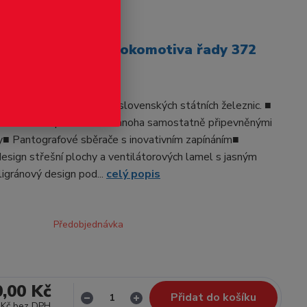
odukt
ZVUK elektrická lokomotiva řady 372
D
komotiva 372 001 Československých státních železnic. ■
ě detailním provedení s mnoha samostatně připevněnými
y■ Pantografové sběrače s inovativním zapínáním■
esign střešní plochy a ventilátorových lamel s jasným
igránový design pod...
celý popis
Předobjednávka
0,00 Kč
Přidat do košíku
 Kč
bez DPH