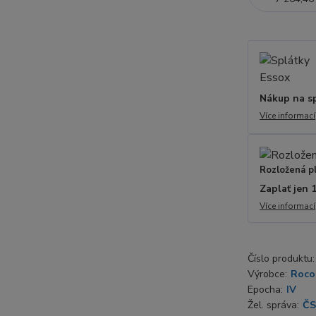
Nákup na s
Více informací
Rozložená p
Zaplať jen 
Více informací
Číslo produktu:
Výrobce:
Roco
Epocha:
IV
Žel. správa:
Č