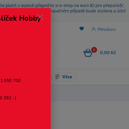
cete platit v eurech přepněte si e-shop na euro 💶 pro přepočet
nou platbou za poštovné, v opačném případě bude zrušena a účet
alíček Hobby
.
Přihlášení
0
0,00 Kč
CZK
Více
l pro modelaření
721 050 700
0 382 :-)