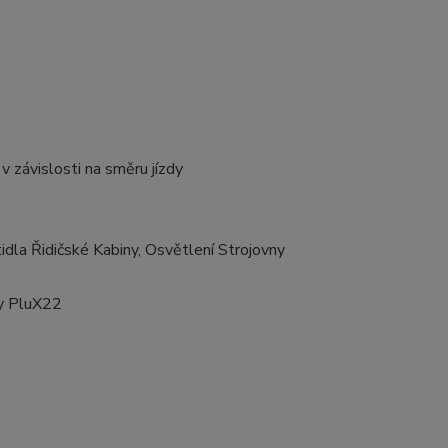
 v závislosti na směru jízdy
tidla Řidičské Kabiny, Osvětlení Strojovny
zy PluX22