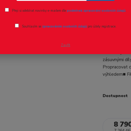
Ohodnotit pr
Přeji si odebírat novinky e-mailem dle
podmínek zpracování osobních údajů
.
H0 - DCC/
Souhlasím se
zpracováním osobních údajů
pro účely registrace.
001-8 ČS
Elektrická lo
Zavřít
Model v jemn
zásuvnými díl
Propracovat d
výhledem■ Fil
Dostupnost
8 79
7 264,46