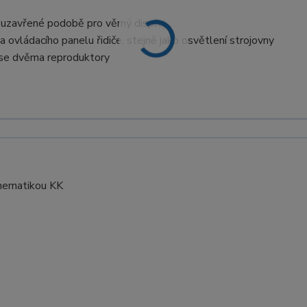
v uzavřené podobě pro věrný displej
 ovládacího panelu řidiče, stejně jako osvětlení strojovny
 se dvěma reproduktory
nematikou KK