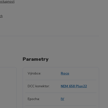
dostupnost
ch
Parametry
Výrobce
Roco
DCC konektor
NEM 658 Plux22
Epocha
IV