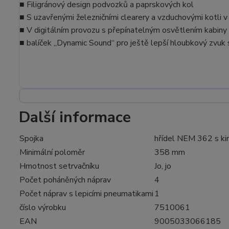
■ Filigránový design podvozků a paprskových kol
■ S uzavřenými železničními clearery a vzduchovými kotli 
■ V digitálním provozu s přepínatelným osvětlením kabiny a
■ balíček „Dynamic Sound“ pro ještě lepší hloubkový zvuk
Další informace
Spojka
hřídel NEM 362 s ki
Minimální poloměr
358 mm
Hmotnost setrvačníku
Jo, jo
Počet poháněných náprav
4
Počet náprav s lepicími pneumatikami
1
číslo výrobku
7510061
EAN
9005033066185