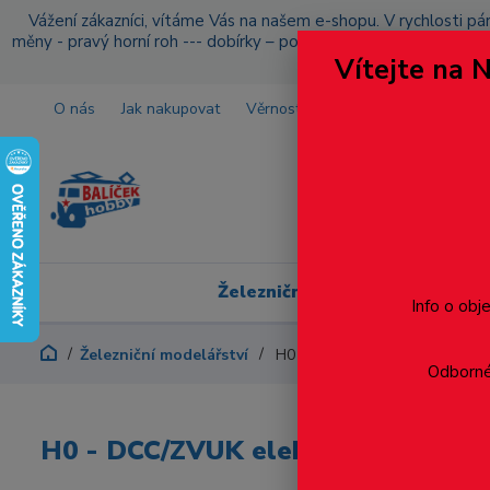
Vážení zákazníci, vítáme Vás na našem e-shopu. V rychlosti pár
měny - pravý horní roh --- dobírky – pokud si z nějakého důvo
Vítejte na 
O nás
Jak nakupovat
Věrnostní program
Doprava a p
Železniční modelářství
Info o obj
Železniční modelářství
H0 - DCC/ZVUK elektrická lok
Odborné 
H0 - DCC/ZVUK elektrická lokomo