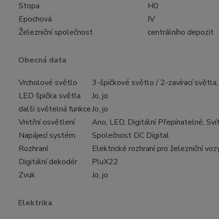
Stopa
H0
Epochová
IV
Železniční společnost
centrálního depozit
Obecná data
Vrcholové světlo
3-špičkové světlo / 2-zavírací světla,
LED špička světla
Jo, jo
další světelná funkce
Jo, jo
Vnitřní osvětlení
Ano, LED, Digitální Přepínatelné, Sví
Napájecí systém
Společnost DC Digital
Rozhraní
Elektrické rozhraní pro železniční vo
Digitální dekodér
PluX22
Zvuk
Jo, jo
Elektrika