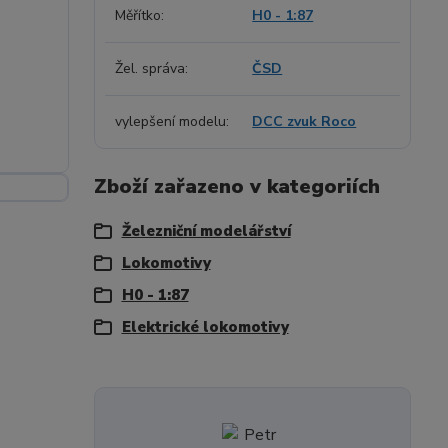
Měřítko
H0 - 1:87
Žel. správa
ČSD
vylepšení modelu
DCC zvuk Roco
Zboží zařazeno v kategoriích
Železniční modelářství
Lokomotivy
H0 - 1:87
Elektrické lokomotivy