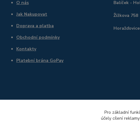
O nás
Balíček - H
Jak Nakupovat
Žižkova 758
Doprava a platba
Horažďovice
Obchodní podmínky
Kontakty
Platební brána GoPay
Pro základní funk
účely cílení reklam