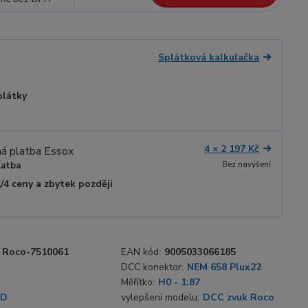
Splátková kalkulačka
plátky
4 × 2 197 Kč
Bez navýšení
latba
1/4 ceny a zbytek později
Roco-7510061
EAN kód:
9005033066185
DCC konektor:
NEM 658 Plux22
Měřítko:
H0 - 1:87
SD
vylepšení modelu:
DCC zvuk Roco