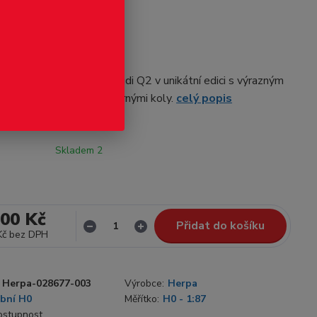
odukt
 Q2, turbo modrá
rpa opět uvádí na trh Audi Q2 v unikátní edici s výrazným
ématem Turbo Blue s černými koly.
celý popis
Skladem 2
,00 Kč
Přidat do košíku
Kč
bez DPH
Herpa-028677-003
Výrobce:
Herpa
bní H0
Měřítko:
H0 - 1:87
dostupnost