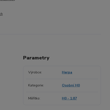
ch
Parametry
Výrobce
Herpa
Kategorie
Osobní H0
Měřítko
H0 - 1:87