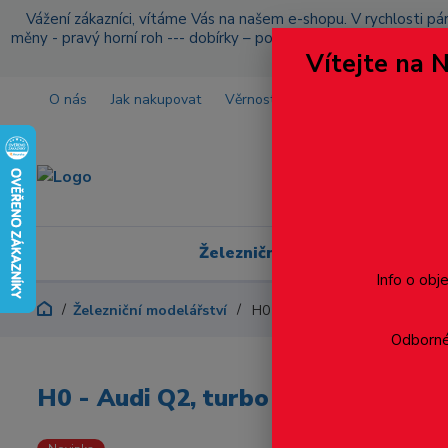
Vážení zákazníci, vítáme Vás na našem e-shopu. V rychlosti pár
měny - pravý horní roh --- dobírky – pokud si z nějakého důvo
Vítejte na 
O nás
Jak nakupovat
Věrnostní program
Doprava a p
Železniční modelářství
Info o obj
Železniční modelářství
H0 - Audi Q2, turbo modrá
Odborné 
H0 - Audi Q2, turbo modrá