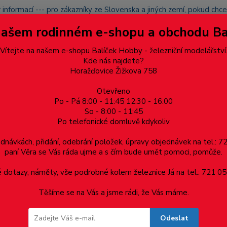
 informací --- pro zákazníky ze Slovenska a jiných zemí, pokud ch
du zásilku nevyzvednete, bude po domluvě zaslána znovu s opětov
Našem rodinném e-shopu a obchodu B
přidán na blacklist a rušeny následující objednávky.
latba
Vítejte na našem e-shopu Balíček Hobby - železniční modelářství
Více
Kde nás najdete?
Horažďovice Žižkova 758
Hledat
Otevřeno
Po - Pá 8:00 - 11:45 12:30 - 16:00
So - 8:00 - 11:45
Po telefonické domluvě kdykoliv
Dárkové poukazy, upomínkové předměty
Materiá
ednávkách, přidání, odebrání položek, úpravy objednávek na tel.: 
paní Věra se Vás ráda ujme a s čím bude umět pomoci, pomůže.
dotazy, náměty, vše podrobné kolem železnice Já na tel.: 721 05
Těšíme se na Vás a jsme rádi, že Vás máme.
Odeslat