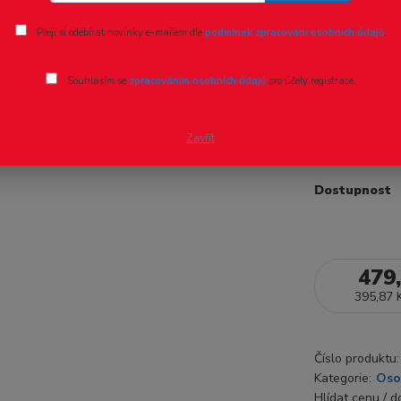
Ohodnotit pr
Přeji si odebírat novinky e-mailem dle
podmínek zpracování osobních údajů
.
H0 - Audi
Souhlasím se
zpracováním osobních údajů
pro účely registrace.
Společnost He
barevným sch
Zavřít
Dostupnost
479
395,87 
Číslo produktu:
Kategorie:
Oso
Hlídat cenu / 