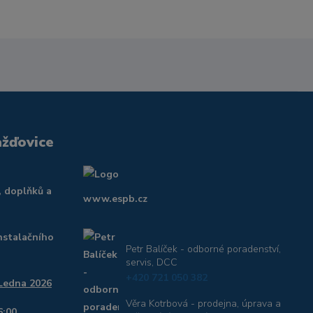
ažďovice
, doplňků a
www.espb.cz
nstalačního
Petr Balíček - odborné poradenství,
servis, DCC
+420 721 050 382
 Ledna 2026
Věra Kotrbová - prodejna, úprava a
6:00