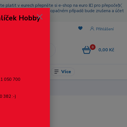
cete platit v eurech přepněte si e-shop na euro 💶 pro přepočet
nou platbou za poštovné, v opačném případě bude zrušena a účet
alíček Hobby
.
Přihlášení
0
0,00 Kč
CZK
Více
l pro modelaření
721 050 700
0 382 :-)