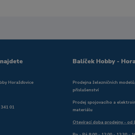
 najdete
Balíček Hobby - Hor
obby Horažďovice
Prodejna železničních modelů
příslušenství
Prodej spojovacího a elektroi
 341 01
materiálu
Otevírací doba prodejny - od
Po - Pá 8:00 - 12:00 - 12:30 - 1