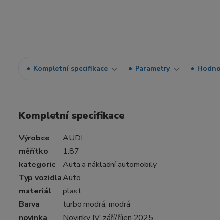
Kompletní specifikace
Parametry
Hodno
Kompletní specifikace
Výrobce
AUDI
měřítko
1:87
kategorie
Auta a nákladní automobily
Typ vozidla
Auto
materiál
plast
Barva
turbo modrá, modrá
novinka
Novinky IV, září/říjen 2025