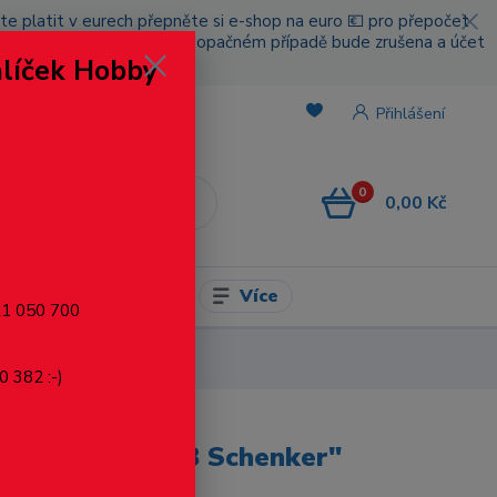
cete platit v eurech přepněte si e-shop na euro 💶 pro přepočet
nou platbou za poštovné, v opačném případě bude zrušena a účet
alíček Hobby
.
Přihlášení
0
0,00 Kč
CZK
Více
l pro modelaření
721 050 700
Švédsko)
0 382 :-)
kladní vůz) "DB Schenker"