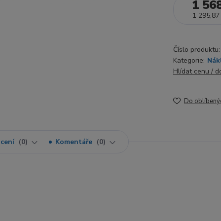
1 56
1 295,87
Číslo produktu:
Kategorie:
Nák
Hlídat cenu / 
Do oblíbený
cení
0
Komentáře
0