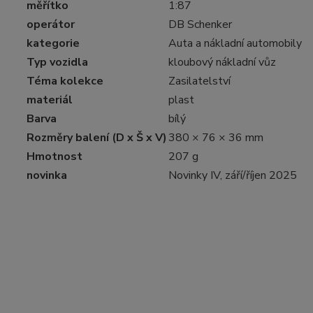
měřítko
1:87
operátor
DB Schenker
kategorie
Auta a nákladní automobily
Typ vozidla
kloubový nákladní vůz
Téma kolekce
Zasilatelství
materiál
plast
Barva
bílý
Rozměry balení (D x Š x V)
380 × 76 × 36 mm
Hmotnost
207 g
novinka
Novinky IV, září/říjen 2025