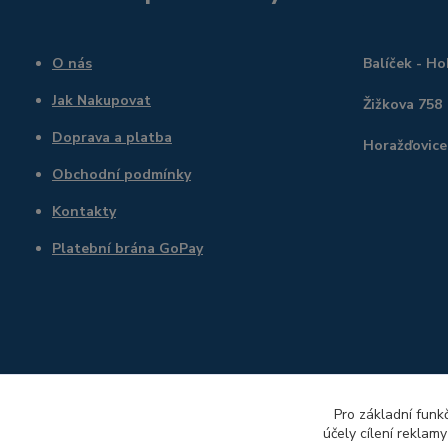
O nás
Balíček - H
Jak Nakupovat
Žižkova 758
Doprava a platba
Horažďovice
Obchodní podmínky
Kontakty
Platební brána GoPay
Pro základní funk
účely cílení reklam