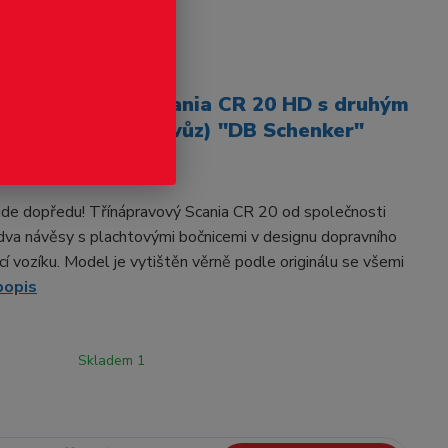
odukt
dírenský návěs Scania CR 20 HD s druhým
(dlouhý nákladní vůz) "DB Schenker"
)
de dopředu! Třínápravový Scania CR 20 od společnosti
va návěsy s plachtovými bočnicemi v designu dopravního
í vozíku. Model je vytištěn věrně podle originálu se všemi
popis
Skladem 1