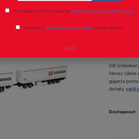
Přeji si odebírat novinky e-mailem dle
podmínek zpracování osobních údajů
.
Ohodnotit pr
Souhlasím se
zpracováním osobních údajů
pro účely registrace.
H0 - Chla
přívěsem 
(Švédsko
Zavřít
DB Schenker j
Nimes táhne d
giganta pomoc
detaily.
celý 
Dostupnost