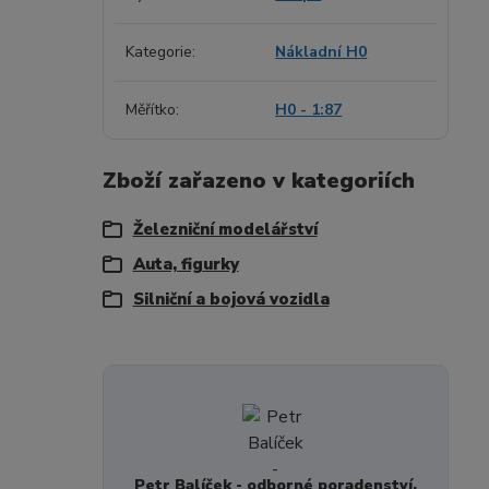
Kategorie
Nákladní H0
Měřítko
H0 - 1:87
Zboží zařazeno v kategoriích
Železniční modelářství
Auta, figurky
Silniční a bojová vozidla
Petr Balíček - odborné poradenství,