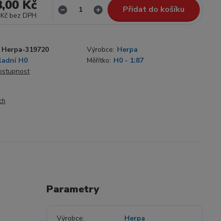
8,00 Kč
Přidat do košíku
 Kč
bez DPH
Herpa-319720
Výrobce:
Herpa
ladní H0
Měřítko:
H0 - 1:87
dostupnost
ch
Parametry
Výrobce
Herpa