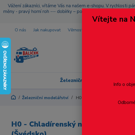
Vážení zákazníci, vítáme Vás na našem e-shopu. V rychlosti pár
měny - pravý horní roh --- dobírky – pokud si z nějakého důvo
Vítejte na 
O nás
Jak nakupovat
Věrnostní program
Doprava a p
Železniční modelářství
Info o obj
Železniční modelářství
H0 - Chladírenský návěs Scani
Odborné 
H0 - Chladírenský návěs Scania C
(Švédsko)