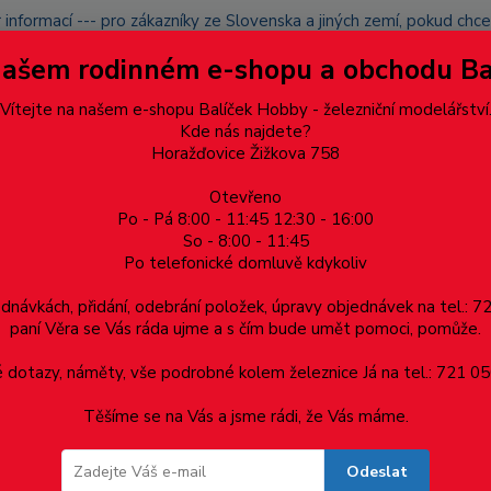
 informací --- pro zákazníky ze Slovenska a jiných zemí, pokud ch
du zásilku nevyzvednete, bude po domluvě zaslána znovu s opětov
Našem rodinném e-shopu a obchodu B
přidán na blacklist a rušeny následující objednávky.
latba
Vítejte na našem e-shopu Balíček Hobby - železniční modelářství
Více
Kde nás najdete?
Horažďovice Žižkova 758
Otevřeno
Hledat
Po - Pá 8:00 - 11:45 12:30 - 16:00
So - 8:00 - 11:45
Po telefonické domluvě kdykoliv
Dárkové poukazy, upomínkové předměty
Materiá
ednávkách, přidání, odebrání položek, úpravy objednávek na tel.: 
paní Věra se Vás ráda ujme a s čím bude umět pomoci, pomůže.
a CR 20 HD s druhým přívěsem (dlouhý nákladní vůz) "DB Schenker" (
dotazy, náměty, vše podrobné kolem železnice Já na tel.: 721 05
Těšíme se na Vás a jsme rádi, že Vás máme.
R 20 HD s druhým přívěsem (dlouhý ná
Odeslat