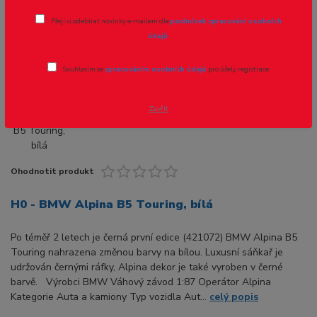
Přeji si odebírat novinky e-mailem dle
podmínek zpracování osobních
Novinka
údajů
.
Souhlasím se
zpracováním osobních údajů
pro účely registrace.
Zavřít
Ohodnotit produkt
H0 - BMW Alpina B5 Touring, bílá
Po téměř 2 letech je černá první edice (421072) BMW Alpina B5
Touring nahrazena změnou barvy na bílou. Luxusní sáňkař je
udržován černými ráfky, Alpina dekor je také vyroben v černé
barvě. Výrobci BMW Váhový závod 1:87 Operátor Alpina
Kategorie Auta a kamiony Typ vozidla Aut...
celý popis