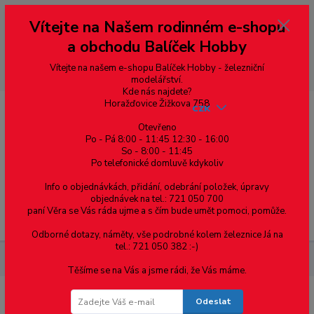
Vážení zákazníci, vítáme Vás na našem e-shopu. V rychlosti pár informací
Vítejte na Našem rodinném e-shopu
--- pro zákazníky ze Slovenska a jiných zemí, pokud chcete platit v eurech
přepněte si e-shop na euro 💶 pro přepočet měny - pravý horní roh ---
a obchodu Balíček Hobby
dobírky – pokud si z nějakého důvodu zásilku nevyzvednete, bude po
domluvě zaslána znovu s opětovnou platbou za poštovné, v opačném
případě bude zrušena a účet přidán na blacklist a rušeny následující
Vítejte na našem e-shopu Balíček Hobby - železniční
objednávky.
modelářství.
Kde nás najdete?
Horažďovice Žižkova 758
CZK
Otevřeno
Po - Pá 8:00 - 11:45 12:30 - 16:00
So - 8:00 - 11:45
0
0,00 Kč
Po telefonické domluvě kdykoliv
Info o objednávkách, přidání, odebrání položek, úpravy
objednávek na tel.: 721 050 700
paní Věra se Vás ráda ujme a s čím bude umět pomoci, pomůže.
Menu
Odborné dotazy, náměty, vše podrobné kolem železnice Já na
tel.: 721 050 382 :-)
Železniční modelářství
H0 - BMW Alpina B5 Touring, bílá
Těšíme se na Vás a jsme rádi, že Vás máme.
Odeslat
H0 - BMW Alpina B5 Touring, bílá