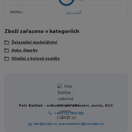
Měřítko
H0 - 1:87
Zboží zařazeno v kategoriích
Železniční modelářství
Auta, figurky
Silniční a bojová vozidla
Petr Balíček - odborné poradenství, servis, DCC
+420 721 050 382
7:00 - 17:30
info@espb.cz, pan.milimetr@seznam.cz