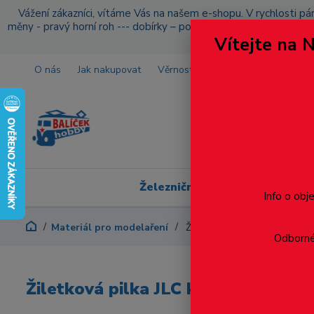
Vážení zákazníci, vítáme Vás na našem e-shopu. V rychlosti pár
měny - pravý horní roh --- dobírky – pokud si z nějakého důvo
Vítejte na 
O nás
Jak nakupovat
Věrnostní program
Doprava a p
Železniční modelářství
Info o obj
Materiál pro modelaření
Žiletková pilka JLC komplet
Odborné 
Žiletková pilka JLC komplet