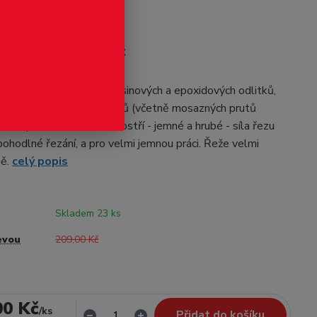
odukt
 pilka JLC komplet
užít pro řezání plastu, resinových a epoxidových odlitků,
ů ze dřeva a barevných kovů (včetně mosazných prutů
etková pilka má dvě různá ostří - jemné a hrubé - síla řezu
hodlné řezání, a pro velmi jemnou práci. Řeže velmi
ně.
celý popis
Skladem 23 ks
evou
209,00 Kč
00 Kč
/
ks
Přidat do košíku