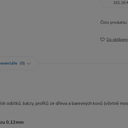
161,16 
Číslo produktu:
Do oblíbený
omentáře
0
vých odlitků, balzy, profilů ze dřeva a barevných kovů (včetně m
řezu 0,12mm