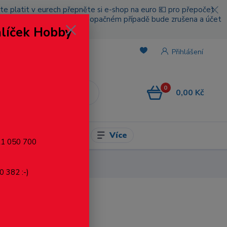
cete platit v eurech přepněte si e-shop na euro 💶 pro přepočet
nou platbou za poštovné, v opačném případě bude zrušena a účet
alíček Hobby
.
Přihlášení
0
0,00 Kč
CZK
Více
l pro modelaření
721 050 700
0 382 :-)