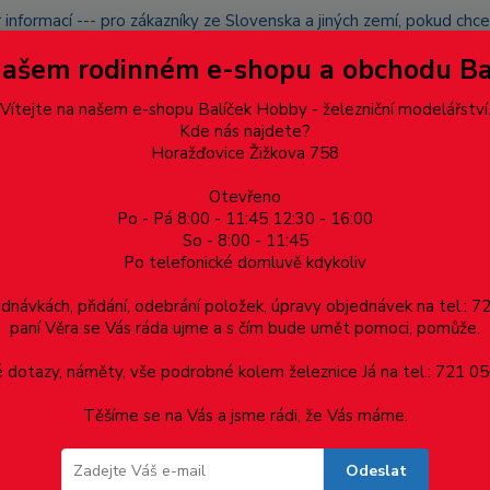
 informací --- pro zákazníky ze Slovenska a jiných zemí, pokud ch
du zásilku nevyzvednete, bude po domluvě zaslána znovu s opětov
Našem rodinném e-shopu a obchodu B
přidán na blacklist a rušeny následující objednávky.
latba
Vítejte na našem e-shopu Balíček Hobby - železniční modelářství
Více
Kde nás najdete?
Horažďovice Žižkova 758
Otevřeno
Hledat
Po - Pá 8:00 - 11:45 12:30 - 16:00
So - 8:00 - 11:45
Po telefonické domluvě kdykoliv
Dárkové poukazy, upomínkové předměty
Materiá
ednávkách, přidání, odebrání položek, úpravy objednávek na tel.: 
paní Věra se Vás ráda ujme a s čím bude umět pomoci, pomůže.
dotazy, náměty, vše podrobné kolem železnice Já na tel.: 721 05
Těšíme se na Vás a jsme rádi, že Vás máme.
Odeslat