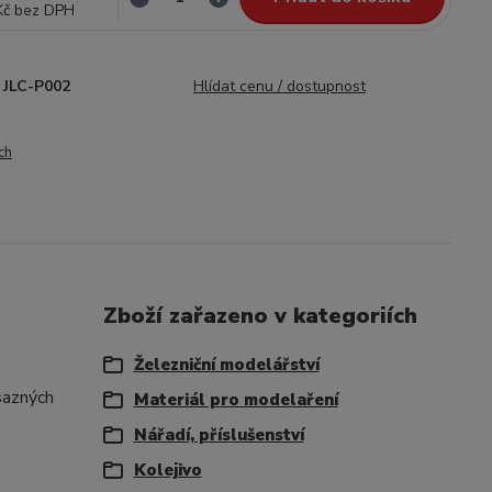
Kč
bez DPH
JLC-P002
Hlídat cenu / dostupnost
ch
Zboží zařazeno v kategoriích
Železniční modelářství
osazných
Materiál pro modelaření
Nářadí, příslušenství
Kolejivo