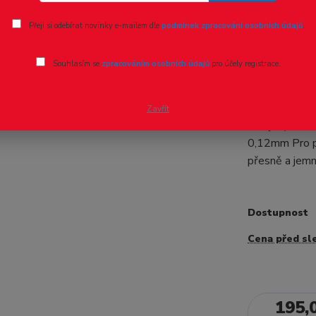
Ohodnotit pr
Přeji si odebírat novinky e-mailem dle
podmínek zpracování osobních údajů
.
Žiletková
Souhlasím se
zpracováním osobních údajů
pro účely registrace.
- 7 %
Nástroj lze po
balzy, profil
Zavřít
kolejnic). Žil
0,12mm Pro po
přesně a jem
Dostupnost
Cena před sl
195,