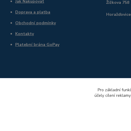
Jak Nakupovat
Žižkova 758
Doprava a platba
Horažďovice
Obchodní podmínky
Kontakty
Platební brána GoPay
Pro základní funk
účely cílení reklam