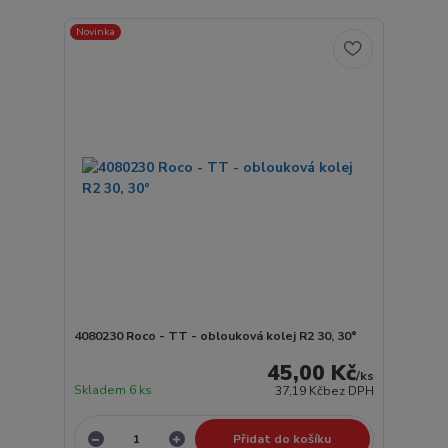
Novinka
4080230 Roco - TT - oblouková kolej R2 30, 30°
45,00 Kč
/
ks
Skladem 6 ks
37,19 Kč
bez DPH
Přidat do košíku