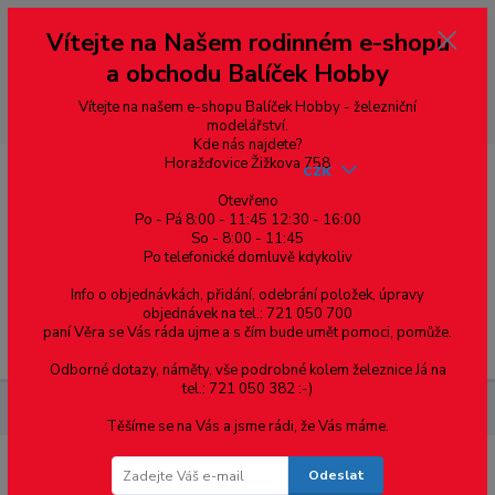
Vážení zákazníci, vítáme Vás na našem e-shopu. V rychlosti pár informací
Vítejte na Našem rodinném e-shopu
--- pro zákazníky ze Slovenska a jiných zemí, pokud chcete platit v eurech
přepněte si e-shop na euro 💶 pro přepočet měny - pravý horní roh ---
a obchodu Balíček Hobby
dobírky – pokud si z nějakého důvodu zásilku nevyzvednete, bude po
domluvě zaslána znovu s opětovnou platbou za poštovné, v opačném
případě bude zrušena a účet přidán na blacklist a rušeny následující
Vítejte na našem e-shopu Balíček Hobby - železniční
objednávky.
modelářství.
Kde nás najdete?
Horažďovice Žižkova 758
CZK
Otevřeno
Po - Pá 8:00 - 11:45 12:30 - 16:00
So - 8:00 - 11:45
0
0,00 Kč
Po telefonické domluvě kdykoliv
Info o objednávkách, přidání, odebrání položek, úpravy
objednávek na tel.: 721 050 700
paní Věra se Vás ráda ujme a s čím bude umět pomoci, pomůže.
Menu
Odborné dotazy, náměty, vše podrobné kolem železnice Já na
tel.: 721 050 382 :-)
Železniční modelářství
Kolejivo
TT - 1:120
Kolejivo Roco
Těšíme se na Vás a jsme rádi, že Vás máme.
Odeslat
Kolejivo Roco