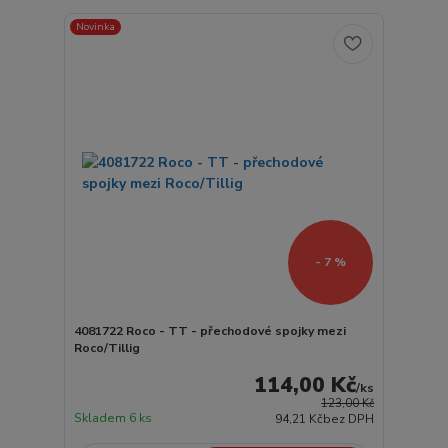
Novinka
- 7 %
4081722 Roco - TT - přechodové spojky mezi
Roco/Tillig
114,00 Kč
/
ks
123,00 Kč
Skladem 6 ks
94,21 Kč
bez DPH