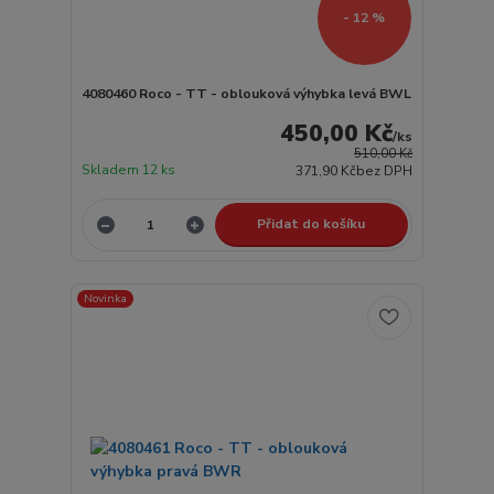
- 12 %
4080460 Roco - TT - oblouková výhybka levá BWL
450,00 Kč
/
ks
510,00 Kč
Skladem 12 ks
371,90 Kč
bez DPH
Přidat do košíku
Novinka