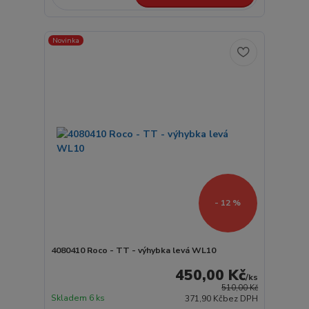
Novinka
- 12 %
4080410 Roco - TT - výhybka levá WL10
450,00 Kč
/
ks
510,00 Kč
Skladem 6 ks
371,90 Kč
bez DPH