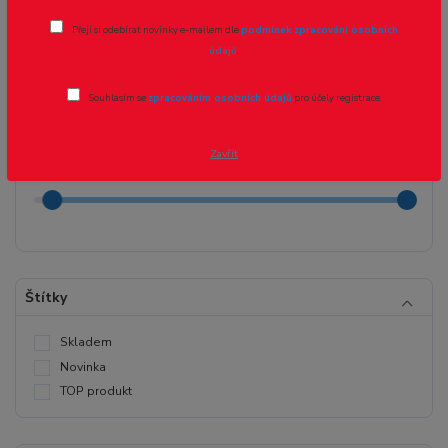
Přeji si odebírat novinky e-mailem dle
podmínek zpracování osobních
údajů
.
Cena:
Souhlasím se
zpracováním osobních údajů
pro účely registrace.
Kč
Kč
Zavřít
Štítky
Skladem
Novinka
TOP produkt