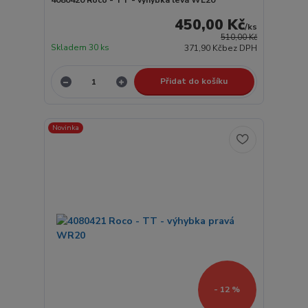
450,00 Kč
/
ks
510,00 Kč
Skladem 30 ks
371,90 Kč
bez DPH
Přidat do košíku
Novinka
- 12 %