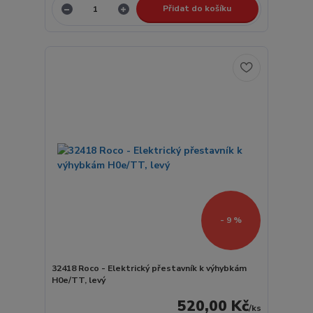
Přidat do košíku
- 9 %
32418 Roco - Elektrický přestavník k výhybkám
H0e/TT, levý
520,00 Kč
/
ks