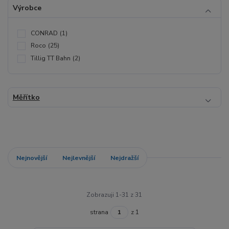
Výrobce
CONRAD
(1)
Roco
(25)
Tillig TT Bahn
(2)
Měřítko
Nejnovější
Nejlevnější
Nejdražší
Zobrazuji 1-31 z 31
strana
z 1