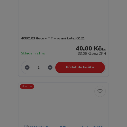
4080103 Roco - TT - rovná kolej G121
40,00 Kč
/
ks
Skladem 21 ks
33,06 Kč
bez DPH
Přidat do košíku
Novinka