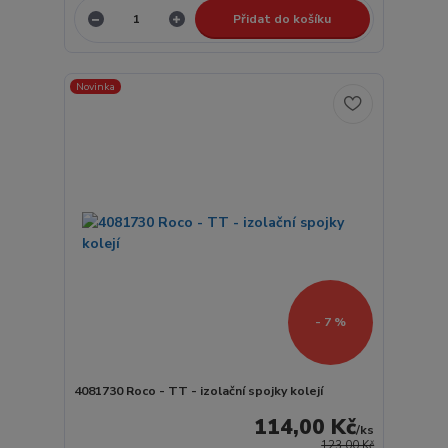
Přidat do košíku
Novinka
- 7 %
4081730 Roco - TT - izolační spojky kolejí
114,00 Kč
/
ks
123,00 Kč