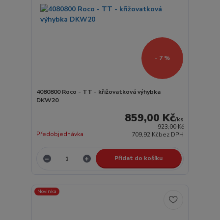
- 7 %
4080800 Roco - TT - křižovatková výhybka
DKW20
859,00 Kč
/
ks
923,00 Kč
Předobjednávka
709,92 Kč
bez DPH
Přidat do košíku
Novinka