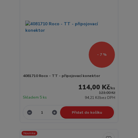
- 7 %
4081710 Roco - TT - připojovací konektor
114,00 Kč
/
ks
123,00 Kč
Skladem 5 ks
94,21 Kč
bez DPH
Přidat do košíku
Novinka