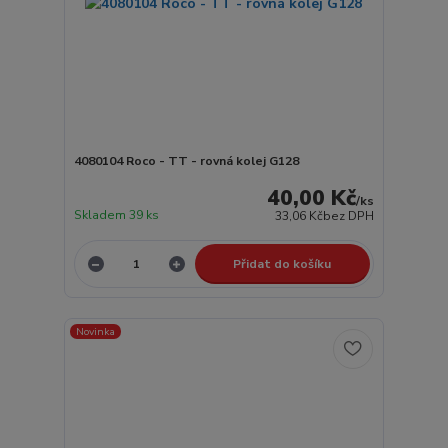
4080104 Roco - TT - rovná kolej G128
40,00 Kč
/
ks
Skladem 39 ks
33,06 Kč
bez DPH
Přidat do košíku
Novinka