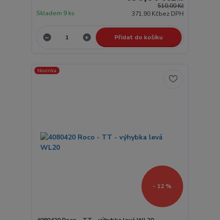
510,00 Kč
Skladem 9 ks
371,90 Kč
bez DPH
Přidat do košíku
Novinka
- 12 %
4080420 Roco - TT - výhybka levá WL20