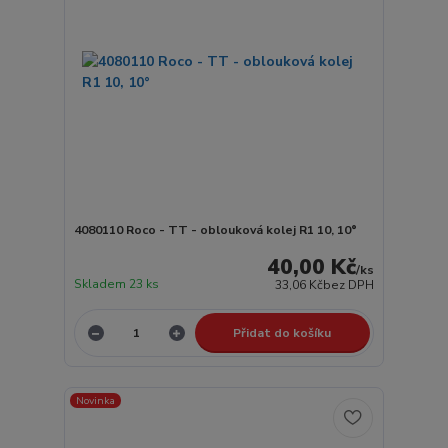
4080110 Roco - TT - oblouková kolej R1 10, 10°
40,00 Kč
/
ks
Skladem 23 ks
33,06 Kč
bez DPH
Přidat do košíku
Novinka