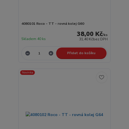
4080101 Roco - TT - rovná kolej G60
38,00 Kč
/
ks
Skladem 40 ks
31,40 Kč
bez DPH
Přidat do košíku
Novinka