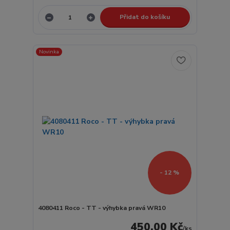
Přidat do košíku
Novinka
- 12 %
4080411 Roco - TT - výhybka pravá WR10
450,00 Kč
/
ks