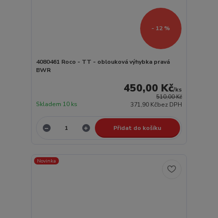
- 12 %
4080461 Roco - TT - oblouková výhybka pravá
BWR
450,00 Kč
/
ks
510,00 Kč
Skladem 10 ks
371,90 Kč
bez DPH
Přidat do košíku
Novinka