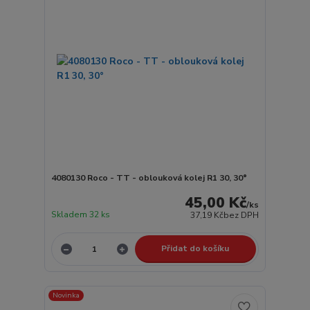
4080130 Roco - TT - oblouková kolej R1 30, 30°
45,00 Kč
/
ks
Skladem 32 ks
37,19 Kč
bez DPH
Přidat do košíku
Novinka