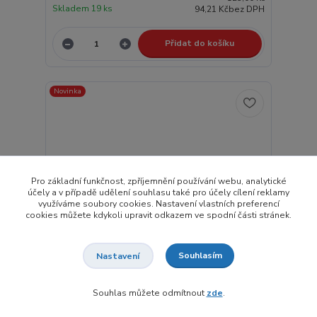
Skladem 19 ks
94,21 Kč
bez DPH
Přidat do košíku
Novinka
Pro základní funkčnost, zpříjemnění používání webu, analytické
účely a v případě udělení souhlasu také pro účely cílení reklamy
využíváme soubory cookies. Nastavení vlastních preferencí
cookies můžete kdykoli upravit odkazem ve spodní části stránek.
Souhlasím
Nastavení
- 7 %
Souhlas můžete odmítnout
zde
.
4081750 Roco - TT - zarážedlo, stavebnice