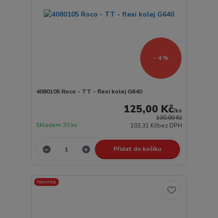
- 4 %
4080105 Roco - TT - flexi kolej G640
125,00 Kč
/
ks
130,00 Kč
Skladem 30 ks
103,31 Kč
bez DPH
Přidat do košíku
Novinka