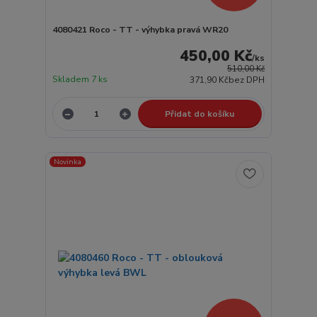
4080421 Roco - TT - výhybka pravá WR20
450,00 Kč
/
ks
510,00 Kč
Skladem 7 ks
371,90 Kč
bez DPH
Přidat do košíku
Novinka