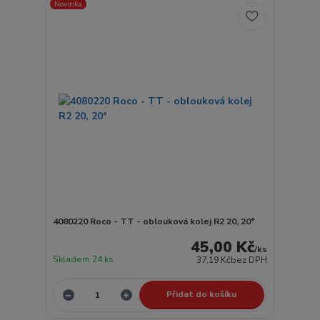
Novinka
4080220 Roco - TT - oblouková kolej R2 20, 20°
45,00 Kč
/
ks
Skladem 24 ks
37,19 Kč
bez DPH
Přidat do košíku