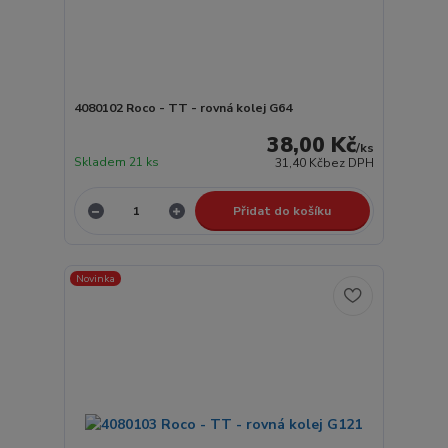
4080102 Roco - TT - rovná kolej G64
38,00 Kč
/
ks
Skladem 21 ks
31,40 Kč
bez DPH
Přidat do košíku
Novinka