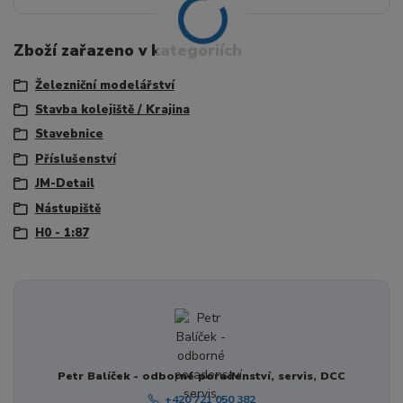
Zboží zařazeno v kategoriích
Železniční modelářství
Stavba kolejiště / Krajina
Stavebnice
Příslušenství
JM-Detail
Nástupiště
H0 - 1:87
Petr Balíček - odborné poradenství, servis, DCC
+420 721 050 382