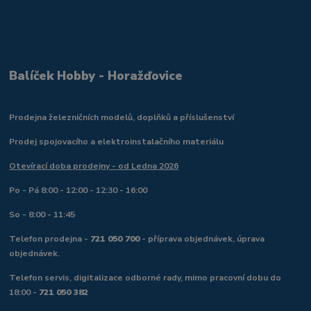
Balíček Hobby - Horažďovice
Prodejna železničních modelů, doplňků a příslušenství
Prodej spojovacího a elektroinstalačního materiálu
Otevírací doba prodejny - od Ledna 2026
Po - Pá 8:00 - 12:00 - 12:30 - 16:00
So - 8:00 - 11:45
Telefon prodejna -
721 050 700
- příprava objednávek, úprava
objednávek.
Telefon servis, digitalizace odborné rady, mimo pracovní dobu do
18:00 -
721 050 382