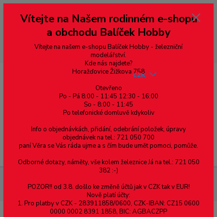
Vážení zákazníci, vítáme Vás na našem e-shopu. V rychlosti pár informací
Vítejte na Našem rodinném e-shopu
--- pro zákazníky ze Slovenska a jiných zemí, pokud chcete platit v eurech
přepněte si e-shop na euro 💶 pro přepočet měny - pravý horní roh ---
a obchodu Balíček Hobby
dobírky – pokud si z nějakého důvodu zásilku nevyzvednete, bude po
domluvě zaslána znovu s opětovnou platbou za poštovné, v opačném
případě bude zrušena a účet přidán na blacklist a rušeny následující
Vítejte na našem e-shopu Balíček Hobby - železniční
objednávky.
modelářství.
Kde nás najdete?
Horažďovice Žižkova 758
CZK
Otevřeno
Po - Pá 8:00 - 11:45 12:30 - 16:00
So - 8:00 - 11:45
0
0,00 Kč
Po telefonické domluvě kdykoliv
Info o objednávkách, přidání, odebrání položek, úpravy
objednávek na tel.: 721 050 700
paní Věra se Vás ráda ujme a s čím bude umět pomoci, pomůže.
Menu
Odborné dotazy, náměty, vše kolem železnice Já na tel.: 721 050
382 :-)
Železniční modelářství
H0 – Sypané nástupiště - přechodový
POZOR!! od 3.8. došlo ke změně účtů jak v CZK tak v EUR!
díl
Nově platí účty:
1. Pro platby v CZK - 283911858/0600, CZK-IBAN: CZ15 0600
0000 0002 8391 1858, BIC: AGBACZPP