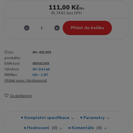
111,00 Kč
/
ks
91,74 Kč
bez DPH
Přidat do košíku
Číslo
JM-431203
produktu:
EAN kód:
00331203
Výrobce:
JM-Detail
Měřítko:
H0 - 1:87
Hlídat cenu / dostupnost
Do oblíbených
Kompletní specifikace
Parametry
Hodnocení
0
Komentáře
0