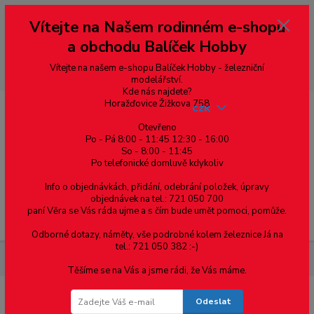
Vážení zákazníci, vítáme Vás na našem e-shopu. V rychlosti pár informací
Vítejte na Našem rodinném e-shopu
--- pro zákazníky ze Slovenska a jiných zemí, pokud chcete platit v eurech
přepněte si e-shop na euro 💶 pro přepočet měny - pravý horní roh ---
a obchodu Balíček Hobby
dobírky – pokud si z nějakého důvodu zásilku nevyzvednete, bude po
domluvě zaslána znovu s opětovnou platbou za poštovné, v opačném
případě bude zrušena a účet přidán na blacklist a rušeny následující
Vítejte na našem e-shopu Balíček Hobby - železniční
objednávky.
modelářství.
Kde nás najdete?
Horažďovice Žižkova 758
CZK
Otevřeno
Po - Pá 8:00 - 11:45 12:30 - 16:00
So - 8:00 - 11:45
0
0,00 Kč
Po telefonické domluvě kdykoliv
Info o objednávkách, přidání, odebrání položek, úpravy
objednávek na tel.: 721 050 700
paní Věra se Vás ráda ujme a s čím bude umět pomoci, pomůže.
Menu
Odborné dotazy, náměty, vše podrobné kolem železnice Já na
tel.: 721 050 382 :-)
Železniční modelářství
Kolejivo
N - 1:160
Kolejivo TRIX
Těšíme se na Vás a jsme rádi, že Vás máme.
Odeslat
Kolejivo TRIX