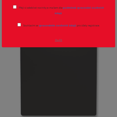
kryt 3559T-A00651 237 Zoni matná
Přeji si odebírat novinky e-mailem dle
podmínek zpracování osobních
černá
údajů
.
Souhlasím se
zpracováním osobních údajů
pro účely registrace.
Zavřít