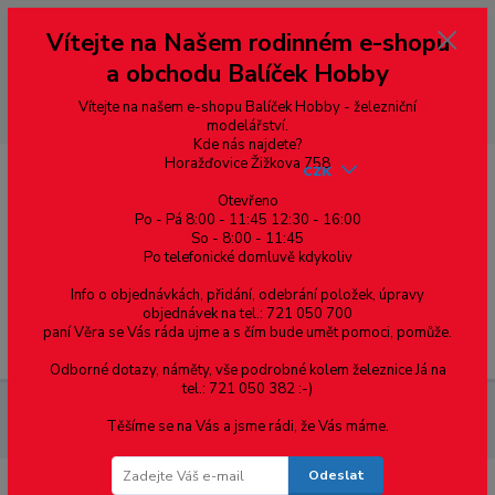
Vážení zákazníci, vítáme Vás na našem e-shopu. V rychlosti pár informací
Vítejte na Našem rodinném e-shopu
--- pro zákazníky ze Slovenska a jiných zemí, pokud chcete platit v eurech
přepněte si e-shop na euro 💶 pro přepočet měny - pravý horní roh ---
a obchodu Balíček Hobby
dobírky – pokud si z nějakého důvodu zásilku nevyzvednete, bude po
domluvě zaslána znovu s opětovnou platbou za poštovné, v opačném
případě bude zrušena a účet přidán na blacklist a rušeny následující
Vítejte na našem e-shopu Balíček Hobby - železniční
objednávky.
modelářství.
Kde nás najdete?
Horažďovice Žižkova 758
CZK
Otevřeno
Po - Pá 8:00 - 11:45 12:30 - 16:00
So - 8:00 - 11:45
0
0,00 Kč
Po telefonické domluvě kdykoliv
Info o objednávkách, přidání, odebrání položek, úpravy
objednávek na tel.: 721 050 700
paní Věra se Vás ráda ujme a s čím bude umět pomoci, pomůže.
Menu
Odborné dotazy, náměty, vše podrobné kolem železnice Já na
tel.: 721 050 382 :-)
Elektromateriál
Zásuvky, vypínače
kryt 3559T-A00651 237
Těšíme se na Vás a jsme rádi, že Vás máme.
Zoni matná černá
Odeslat