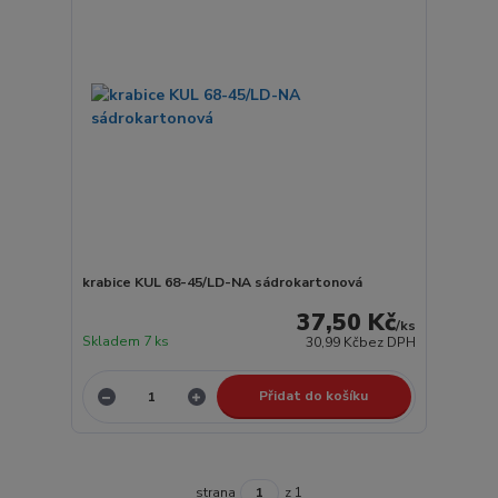
krabice KUL 68-45/LD-NA sádrokartonová
37,50 Kč
/
ks
Skladem 7 ks
30,99 Kč
bez DPH
Přidat do košíku
strana
z 1