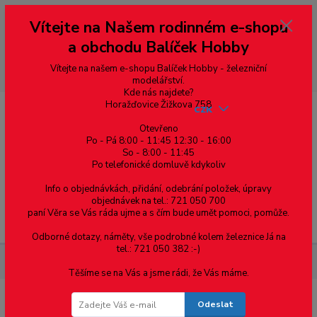
Vážení zákazníci, vítáme Vás na našem e-shopu. V rychlosti pár informací
Vítejte na Našem rodinném e-shopu
--- pro zákazníky ze Slovenska a jiných zemí, pokud chcete platit v eurech
přepněte si e-shop na euro 💶 pro přepočet měny - pravý horní roh ---
a obchodu Balíček Hobby
dobírky – pokud si z nějakého důvodu zásilku nevyzvednete, bude po
domluvě zaslána znovu s opětovnou platbou za poštovné, v opačném
případě bude zrušena a účet přidán na blacklist a rušeny následující
Vítejte na našem e-shopu Balíček Hobby - železniční
objednávky.
modelářství.
Kde nás najdete?
Horažďovice Žižkova 758
CZK
Otevřeno
Po - Pá 8:00 - 11:45 12:30 - 16:00
So - 8:00 - 11:45
0
0,00 Kč
Po telefonické domluvě kdykoliv
Info o objednávkách, přidání, odebrání položek, úpravy
objednávek na tel.: 721 050 700
paní Věra se Vás ráda ujme a s čím bude umět pomoci, pomůže.
Menu
Odborné dotazy, náměty, vše podrobné kolem železnice Já na
tel.: 721 050 382 :-)
Elektromateriál
Krabice instalační
Přístrojové
Těšíme se na Vás a jsme rádi, že Vás máme.
Odeslat
Přístrojové