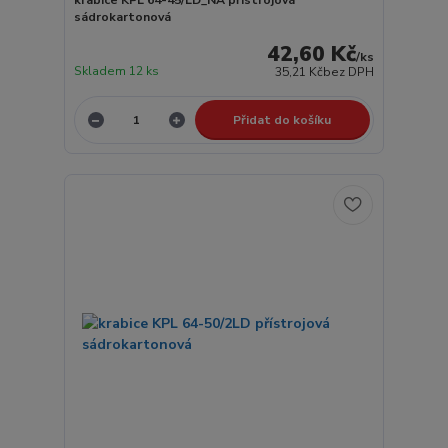
krabice KPL 64-45/LD_NA přístrojová
sádrokartonová
42,60 Kč
/
ks
Skladem 12 ks
35,21 Kč
bez DPH
Přidat do košíku