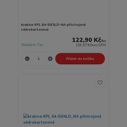
krabice KPL 64-50/3LD-NA přístrojová
sádrokartonová
122,90 Kč
/
ks
Skladem 7 ks
101,57 Kč
bez DPH
Přidat do košíku