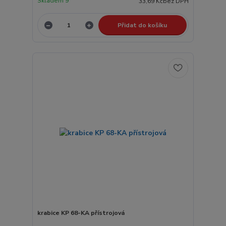
Skladem 9
33,69 Kč
bez DPH
Přidat do košíku
krabice KP 68-KA přístrojová