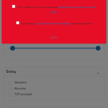
Přeji si odebírat novinky e-mailem dle
podmínek zpracování osobních
údajů
.
Cena:
Souhlasím se
zpracováním osobních údajů
pro účely registrace.
Kč
Kč
Zavřít
Štítky
Skladem
Novinka
TOP produkt