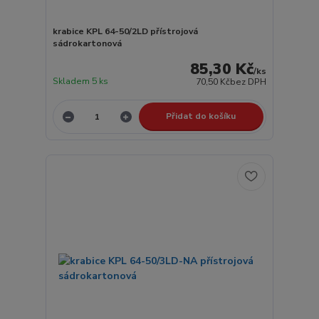
krabice KPL 64-50/2LD přístrojová
sádrokartonová
85,30 Kč
/
ks
Skladem 5 ks
70,50 Kč
bez DPH
Přidat do košíku