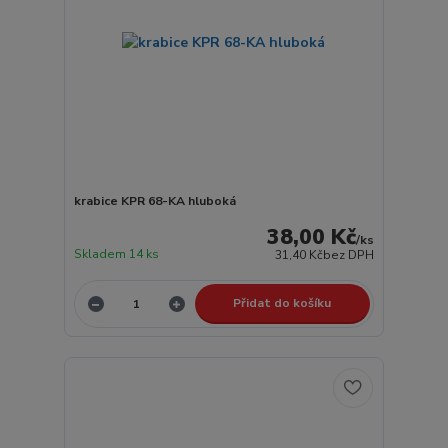
krabice KPR 68-KA hluboká
38,00 Kč
/
ks
Skladem 14 ks
31,40 Kč
bez DPH
Přidat do košíku