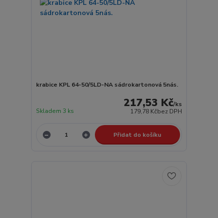
krabice KPL 64-50/5LD-NA sádrokartonová 5nás.
217,53 Kč
/
ks
Skladem 3 ks
179,78 Kč
bez DPH
Přidat do košíku