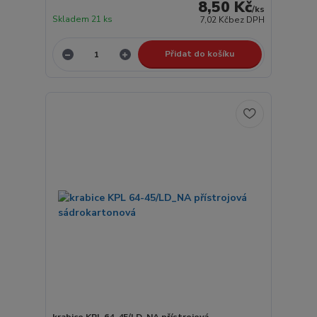
8,50 Kč
/
ks
Skladem 21 ks
7,02 Kč
bez DPH
Přidat do košíku