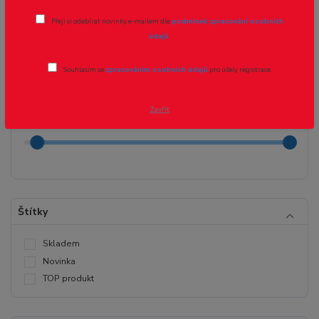
Přeji si odebírat novinky e-mailem dle
podmínek zpracování osobních
údajů
.
Cena:
Souhlasím se
zpracováním osobních údajů
pro účely registrace.
Kč
Kč
Zavřít
Štítky
Skladem
Novinka
TOP produkt