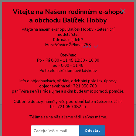
Vážení zákazníci, vítáme Vás na našem e-shopu. V rychlosti pár informací
Vítejte na Našem rodinném e-shopu
--- pro zákazníky ze Slovenska a jiných zemí, pokud chcete platit v eurech
přepněte si e-shop na euro 💶 pro přepočet měny - pravý horní roh ---
a obchodu Balíček Hobby
dobírky – pokud si z nějakého důvodu zásilku nevyzvednete, bude po
domluvě zaslána znovu s opětovnou platbou za poštovné, v opačném
případě bude zrušena a účet přidán na blacklist a rušeny následující
Vítejte na našem e-shopu Balíček Hobby - železniční
objednávky.
modelářství.
Kde nás najdete?
Horažďovice Žižkova 758
CZK
Otevřeno
Po - Pá 8:00 - 11:45 12:30 - 16:00
So - 8:00 - 11:45
0
0,00 Kč
Po telefonické domluvě kdykoliv
Info o objednávkách, přidání, odebrání položek, úpravy
objednávek na tel.: 721 050 700
paní Věra se Vás ráda ujme a s čím bude umět pomoci, pomůže.
Menu
Odborné dotazy, náměty, vše podrobné kolem železnice Já na
tel.: 721 050 382 :-)
Elektromateriál
Osvětlení
LED Reflektory, pohybová čidla
Těšíme se na Vás a jsme rádi, že Vás máme.
Odeslat
LED Reflektory, pohybová čidla