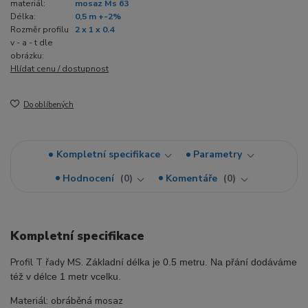
materiál:
mosaz Ms 63
Délka:
0,5 m +-2%
Rozměr profilu
2 x 1 x 0.4
v - a - t dle
obrázku:
Hlídat cenu / dostupnost
Do oblíbených
Kompletní specifikace
Parametry
Hodnocení
0
Komentáře
0
Kompletní specifikace
Profil T řady MS.
Základní délka je 0.5 metru. Na přání dodáváme
též v délce 1 metr vcelku.
Materiál: obráběná mosaz