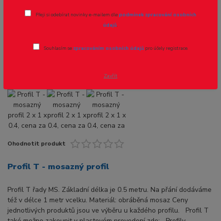
Profil T - mosazný profil 2 x 1 x 0.4,
Přeji si odebírat novinky e-mailem dle
podmínek zpracování osobních
cena za 0.5m
údajů
.
Novinka
Akce
Souhlasím se
zpracováním osobních údajů
pro účely registrace.
Zavřít
Ohodnotit produkt
Profil T - mosazný profil
Profil T řady MS. Základní délka je 0.5 metru. Na přání dodáváme
též v délce 1 metr vcelku. Materiál: obráběná mosaz Ceny
jednotlivých produktů jsou ve výběru u každého profilu. Profil T
také možno zakoupit v plastovém provedení zde: Profily