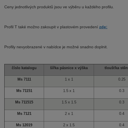
Ceny jednotlivých produktů jsou ve výběru u každého profilu.
Profil T také možno zakoupit v plastovém provedení
zde:
Profily nevyobrazené v nabídce je možné snadno doplnit.
číslo katalogu
šířka pásnice x výška
tloušťka stěn
Ms 7111
1 x 1
0.25
Ms 71151
1.5 x 1
0.3
Ms 711515
1.5 x 1.5
0.3
Ms 7121
2 x 1
0.4
Ms 12019
2 x 1.5
0.4