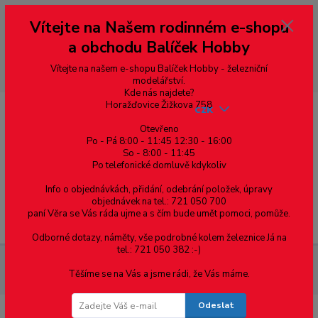
Vážení zákazníci, vítáme Vás na našem e-shopu. V rychlosti pár informací
Vítejte na Našem rodinném e-shopu
--- pro zákazníky ze Slovenska a jiných zemí, pokud chcete platit v eurech
přepněte si e-shop na euro 💶 pro přepočet měny - pravý horní roh ---
a obchodu Balíček Hobby
dobírky – pokud si z nějakého důvodu zásilku nevyzvednete, bude po
domluvě zaslána znovu s opětovnou platbou za poštovné, v opačném
případě bude zrušena a účet přidán na blacklist a rušeny následující
Vítejte na našem e-shopu Balíček Hobby - železniční
objednávky.
modelářství.
Kde nás najdete?
Horažďovice Žižkova 758
CZK
Otevřeno
Po - Pá 8:00 - 11:45 12:30 - 16:00
So - 8:00 - 11:45
0
0,00 Kč
Po telefonické domluvě kdykoliv
Info o objednávkách, přidání, odebrání položek, úpravy
objednávek na tel.: 721 050 700
paní Věra se Vás ráda ujme a s čím bude umět pomoci, pomůže.
Menu
Odborné dotazy, náměty, vše podrobné kolem železnice Já na
tel.: 721 050 382 :-)
Materiál pro modelaření
Profil T - mosazný profil 2 x 1 x 0.4,
Těšíme se na Vás a jsme rádi, že Vás máme.
cena za 0.5m
Odeslat