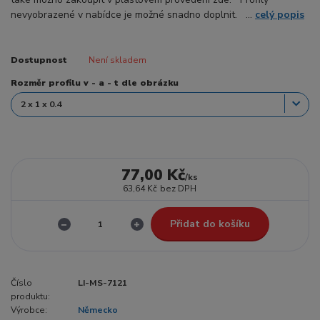
nevyobrazené v nabídce je možné snadno doplnit. ...
celý popis
Dostupnost
Není skladem
Rozměr profilu v - a - t dle obrázku
77,00 Kč
/
ks
63,64 Kč
bez DPH
Přidat do košíku
Číslo
LI-MS-7121
produktu:
Výrobce:
Německo