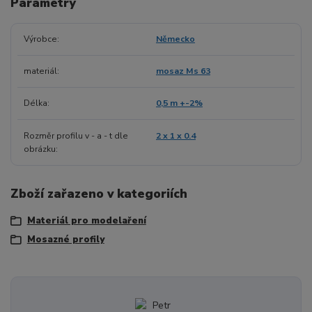
Parametry
Výrobce
Německo
materiál
mosaz Ms 63
Délka
0,5 m +-2%
Rozměr profilu v - a - t dle
2 x 1 x 0.4
obrázku
Zboží zařazeno v kategoriích
Materiál pro modelaření
Mosazné profily