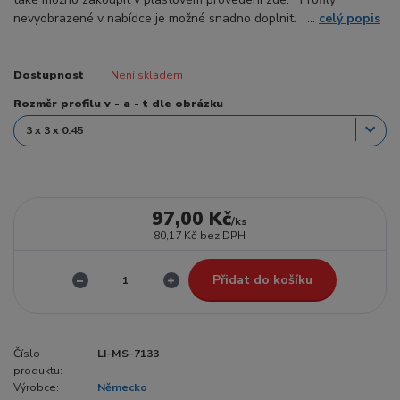
nevyobrazené v nabídce je možné snadno doplnit. ...
celý popis
Dostupnost
Není skladem
Rozměr profilu v - a - t dle obrázku
97,00 Kč
/
ks
80,17 Kč
bez DPH
Přidat do košíku
Číslo
LI-MS-7133
produktu:
Výrobce:
Německo