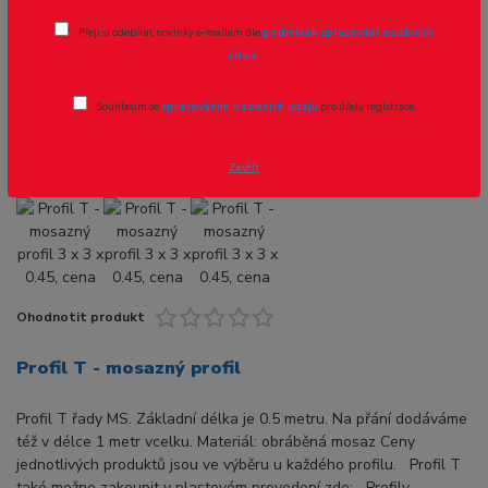
Profil T - mosazný profil 3 x 3 x 0.45,
Přeji si odebírat novinky e-mailem dle
podmínek zpracování osobních
cena za 0.5m
údajů
.
Novinka
Akce
Souhlasím se
zpracováním osobních údajů
pro účely registrace.
Zavřít
Ohodnotit produkt
Profil T - mosazný profil
Profil T řady MS. Základní délka je 0.5 metru. Na přání dodáváme
též v délce 1 metr vcelku. Materiál: obráběná mosaz Ceny
jednotlivých produktů jsou ve výběru u každého profilu. Profil T
také možno zakoupit v plastovém provedení zde: Profily