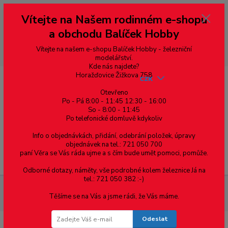
Vážení zákazníci, vítáme Vás na našem e-shopu. V rychlosti pár informací
Vítejte na Našem rodinném e-shopu
--- pro zákazníky ze Slovenska a jiných zemí, pokud chcete platit v eurech
přepněte si e-shop na euro 💶 pro přepočet měny - pravý horní roh ---
a obchodu Balíček Hobby
dobírky – pokud si z nějakého důvodu zásilku nevyzvednete, bude po
domluvě zaslána znovu s opětovnou platbou za poštovné, v opačném
případě bude zrušena a účet přidán na blacklist a rušeny následující
Vítejte na našem e-shopu Balíček Hobby - železniční
objednávky.
modelářství.
Kde nás najdete?
Horažďovice Žižkova 758
CZK
Otevřeno
Po - Pá 8:00 - 11:45 12:30 - 16:00
So - 8:00 - 11:45
0
0,00 Kč
Po telefonické domluvě kdykoliv
Info o objednávkách, přidání, odebrání položek, úpravy
objednávek na tel.: 721 050 700
paní Věra se Vás ráda ujme a s čím bude umět pomoci, pomůže.
Menu
Odborné dotazy, náměty, vše podrobné kolem železnice Já na
tel.: 721 050 382 :-)
Materiál pro modelaření
Profil T - mosazný profil 3 x 3 x 0.45,
Těšíme se na Vás a jsme rádi, že Vás máme.
cena za 0.5m
Odeslat