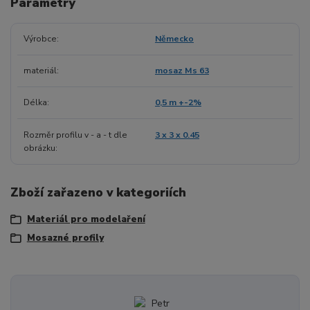
Parametry
Výrobce
Německo
materiál
mosaz Ms 63
Délka
0,5 m +-2%
Rozměr profilu v - a - t dle
3 x 3 x 0.45
obrázku
Zboží zařazeno v kategoriích
Materiál pro modelaření
Mosazné profily