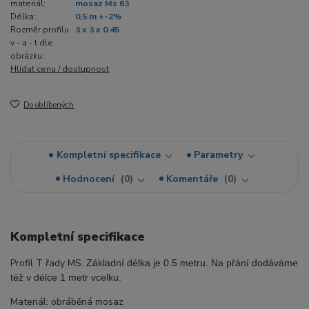
materiál:
mosaz Ms 63
Délka:
0,5 m +-2%
Rozměr profilu
3 x 3 x 0.45
v - a - t dle
obrázku:
Hlídat cenu / dostupnost
Do oblíbených
Kompletní specifikace
Parametry
Hodnocení
0
Komentáře
0
Kompletní specifikace
Profil T řady MS.
Základní délka je 0.5 metru. Na přání dodáváme
též v délce 1 metr vcelku.
Materiál: obráběná mosaz