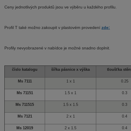
Ceny jednotlivých produktů jsou ve výběru u každého profilu.
Profil T také možno zakoupit v plastovém provedení
zde:
Profily nevyobrazené v nabídce je možné snadno doplnit.
číslo katalogu
šířka pásnice x výška
tloušťka stěn
Ms 7111
1 x 1
0.25
Ms 71151
1.5 x 1
0.3
Ms 711515
1.5 x 1.5
0.3
Ms 7121
2 x 1
0.4
Ms 12019
2 x 1.5
0.4