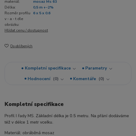
materiál:
mosaz Ms 63
Délka:
0,5 m +-2%
Rozměr profilu
6 x 5 x 0.6
v - a - t dle
obrázku:
Hlídat cenu / dostupnost
Do oblíbených
Kompletní specifikace
Parametry
Hodnocení
0
Komentáře
0
Kompletní specifikace
Profil I řady MS.
Základní délka je 0.5 metru. Na přání dodáváme
též v délce 1 metr vcelku.
Materiál: obráběná mosaz