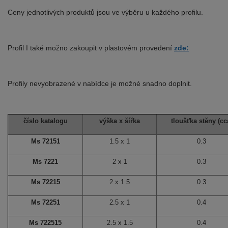
Ceny jednotlivých produktů jsou ve výběru u každého profilu.
Profil I také možno zakoupit v plastovém provedení
zde:
Profily nevyobrazené v nabídce je možné snadno doplnit.
číslo katalogu
výška x šířka
tloušťka stěny (cc
Ms 72151
1.5 x 1
0.3
Ms 7221
2 x 1
0.3
Ms 72215
2 x 1.5
0.3
Ms 72251
2.5 x 1
0.4
Ms 722515
2.5 x 1.5
0.4