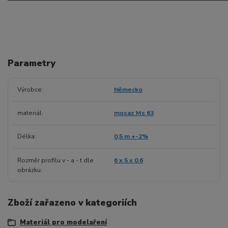
Parametry
Výrobce
Německo
materiál
mosaz Ms 63
Délka
0,5 m +-2%
Rozměr profilu v - a - t dle
6 x 5 x 0.6
obrázku
Zboží zařazeno v kategoriích
Materiál pro modelaření