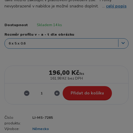
nevyobrazené v nabídce je možné snadno doplnit. ...
celý popis
Dostupnost
Skladem 14 ks
Rozměr profilu v - a - t dle obrázku
196,00 Kč
/
ks
161,98 Kč
bez DPH
Přidat do košíku
Číslo
LI-MS-7265
produktu:
Výrobce:
Německo