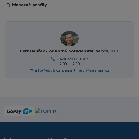
Mosazné profily
Petr Balíček - odborné poradenství, servis, DCC
+420 721 050 382
7:00 - 17:30
info@espb.cz, pan.milimetr@seznam.cz