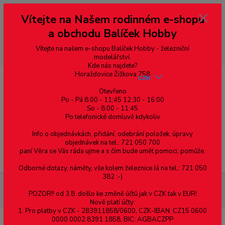
Vážení zákazníci, vítáme Vás na našem e-shopu. V rychlosti pár informací
Vítejte na Našem rodinném e-shopu
--- pro zákazníky ze Slovenska a jiných zemí, pokud chcete platit v eurech
přepněte si e-shop na euro 💶 pro přepočet měny - pravý horní roh ---
a obchodu Balíček Hobby
dobírky – pokud si z nějakého důvodu zásilku nevyzvednete, bude po
domluvě zaslána znovu s opětovnou platbou za poštovné, v opačném
případě bude zrušena a účet přidán na blacklist a rušeny následující
Vítejte na našem e-shopu Balíček Hobby - železniční
objednávky.
modelářství.
Kde nás najdete?
Horažďovice Žižkova 758
CZK
Otevřeno
Po - Pá 8:00 - 11:45 12:30 - 16:00
So - 8:00 - 11:45
0
0,00 Kč
Po telefonické domluvě kdykoliv
Info o objednávkách, přidání, odebrání položek, úpravy
objednávek na tel.: 721 050 700
paní Věra se Vás ráda ujme a s čím bude umět pomoci, pomůže.
Menu
Odborné dotazy, náměty, vše kolem železnice Já na tel.: 721 050
382 :-)
Materiál pro modelaření
Profil I - mosazný profil 6 x 5 x 0.6,
POZOR!! od 3.8. došlo ke změně účtů jak v CZK tak v EUR!
cena za 0,5m
Nově platí účty:
1. Pro platby v CZK - 283911858/0600, CZK-IBAN: CZ15 0600
0000 0002 8391 1858, BIC: AGBACZPP