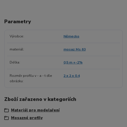
Parametry
Výrobce
Německo
materiál
mosaz Ms 63
Délka
0,5 m +-2%
Rozměr profilu v - a - t dle
2 x 2 x 0.4
obrázku
Zboží zařazeno v kategoriích
Materiál pro modelaření
Mosazné profily