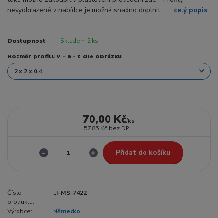
nevyobrazené v nabídce je možné snadno doplnit. ...
celý popis
Dostupnost
Skladem 2 ks
Rozměr profilu v - a - t dle obrázku
70,00 Kč
/
ks
57,85 Kč
bez DPH
Přidat do košíku
Číslo
LI-MS-7422
produktu:
Výrobce:
Německo