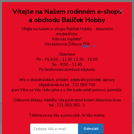
Vážení zákazníci, vítáme Vás na našem e-shopu. V rychlosti pár informací
Vítejte na Našem rodinném e-shopu
--- pro zákazníky ze Slovenska a jiných zemí, pokud chcete platit v eurech
přepněte si e-shop na euro 💶 pro přepočet měny - pravý horní roh ---
a obchodu Balíček Hobby
dobírky – pokud si z nějakého důvodu zásilku nevyzvednete, bude po
domluvě zaslána znovu s opětovnou platbou za poštovné, v opačném
případě bude zrušena a účet přidán na blacklist a rušeny následující
Vítejte na našem e-shopu Balíček Hobby - železniční
objednávky.
modelářství.
Kde nás najdete?
Horažďovice Žižkova 758
CZK
Otevřeno
Po - Pá 8:00 - 11:45 12:30 - 16:00
So - 8:00 - 11:45
0
0,00 Kč
Po telefonické domluvě kdykoliv
Info o objednávkách, přidání, odebrání položek, úpravy
objednávek na tel.: 721 050 700
paní Věra se Vás ráda ujme a s čím bude umět pomoci, pomůže.
Menu
Odborné dotazy, náměty, vše podrobné kolem železnice Já na
tel.: 721 050 382 :-)
Materiál pro modelaření
Profil U - mosazný profil 2 x 2 x 0.4,
Těšíme se na Vás a jsme rádi, že Vás máme.
cena za 0.5m
Odeslat