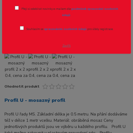
Profil U - mosazný profil 2 x 2 x 0.4,
Přeji si odebírat novinky e-mailem dle
podmínek zpracování osobních
cena za 0.5m
údajů
.
Novinka
Akce
Souhlasím se
zpracováním osobních údajů
pro účely registrace.
Zavřít
Ohodnotit produkt
Profil U - mosazný profil
Profil U řady MS. Základní délka je 0.5 metru. Na přání dodáváme
též v délce 1 metr vcelku. Materiál: obráběná mosaz Ceny
jednotlivých produktů jsou ve výběru u každého profilu. Profil U
také možno zakoupit v plastovém provedení zde: Profily