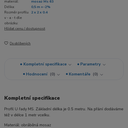
materiál:
mosaz Ms 63
Délka:
0,5 m +-2%
Rozměr profilu
2 x 2 x 0.4
v - a - t dle
obrázku:
Hlídat cenu / dostupnost
Do oblíbených
Kompletní specifikace
Parametry
Hodnocení
0
Komentáře
0
Kompletní specifikace
Profil U řady MS.
Základní délka je 0.5 metru. Na přání dodáváme
též v délce 1 metr vcelku.
Materiál: obráběná mosaz