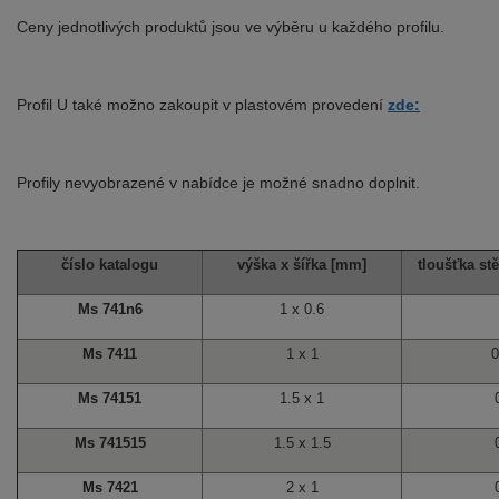
Ceny jednotlivých produktů jsou ve výběru u každého profilu.
Profil U také možno zakoupit v plastovém provedení
zde:
Profily nevyobrazené v nabídce je možné snadno doplnit.
číslo katalogu
výška x šířka [mm]
tloušťka st
Ms 741n6
1 x 0.6
Ms 7411
1 x 1
0
Ms 74151
1.5 x 1
Ms 741515
1.5 x 1.5
Ms 7421
2 x 1