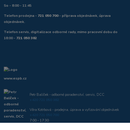
So - 8:00 - 11:45
Telefon prodejna -
721 050 700
- příprava objednávek, úprava
objednávek.
Telefon servis, digitalizace odborné rady, mimo pracovní dobu do
18:00 -
721 050 382
www.espb.cz
Petr Balíček - odborné poradenství, servis, DCC
+420 721 050 382
Věra Kotrbová - prodejna, úprava a vyřizování objednávek
+420 721 050 700
7:00 - 17:30