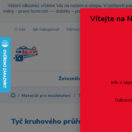
Vážení zákazníci, vítáme Vás na našem e-shopu. V rychlosti pár
měny - pravý horní roh --- dobírky – pokud si z nějakého důvo
Vítejte na 
O nás
Jak nakupovat
Věrnostní program
Doprava a p
Železniční modelářství
Info o obj
Materiál pro modelaření
Tyč kruhového průřezu prům
Odborné 
Tyč kruhového průřezu průměr 12