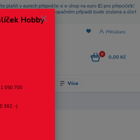
cete platit v eurech přepněte si e-shop na euro 💶 pro přepočet
nou platbou za poštovné, v opačném případě bude zrušena a účet
alíček Hobby
.
Přihlášení
0
0,00 Kč
CZK
Více
l pro modelaření
721 050 700
0 382 :-)