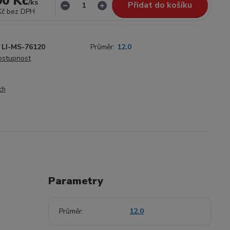
00 Kč
/
ks
Přidat do košíku
Kč
bez DPH
LI-MS-76120
Průměr:
12.0
dostupnost
ch
Parametry
Průměr
12.0