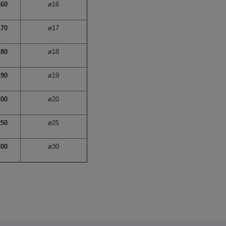
160
ø16
170
ø17
180
ø18
190
ø19
200
ø20
250
ø25
300
ø30