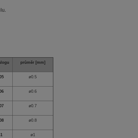
lu.
alogu
průměr
[mm]
05
ø0.5
06
ø0.6
07
ø0.7
08
ø0.8
61
ø1