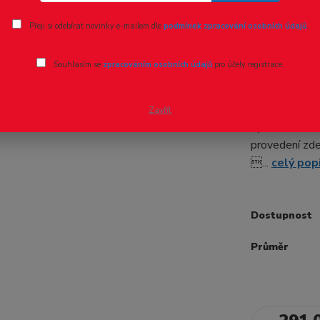
Ohodnotit pr
Přeji si odebírat novinky e-mailem dle
podmínek zpracování osobních údajů
.
Tyč kruho
Souhlasím se
zpracováním osobních údajů
pro účely registrace.
Trubky řady M
délce 1 metr 
Zavřít
výběru u každ
provedení zd
...
celý pop
Dostupnost
Průměr