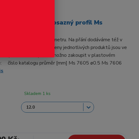
odukt
vého průřezu - mosazný profil Ms
S. Základní délka je 0.5 metru. Na přání dodáváme též v
vcelku. Materiál: mosaz Ceny jednotlivých produktů jsou ve
ého profilu. Trubky také možno zakoupit v plastovém
e: číslo katalogu průměr [mm] Ms 7605 ø0.5 Ms 7606
is
Skladem 1 ks