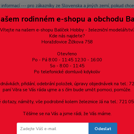
 informací --- pro zákazníky ze Slovenska a jiných zemí, pokud ch
du zásilku nevyzvednete, bude po domluvě zaslána znovu s opětov
Našem rodinném e-shopu a obchodu B
přidán na blacklist a rušeny následující objednávky.
latba
Vítejte na našem e-shopu Balíček Hobby - železniční modelářství
Více
Kde nás najdete?
Horažďovice Žižkova 758
Otevřeno
Hledat
Po - Pá 8:00 - 11:45 12:30 - 16:00
So - 8:00 - 11:45
Po telefonické domluvě kdykoliv
Dárkové poukazy, upomínkové předměty
Materiá
ednávkách, přidání, odebrání položek, úpravy objednávek na tel.: 
paní Věra se Vás ráda ujme a s čím bude umět pomoci, pomůže.
ěr 12.0mm - 1ks
dotazy, náměty, vše podrobné kolem železnice Já na tel.: 721 05
Těšíme se na Vás a jsme rádi, že Vás máme.
.0mm - 1ks
Odeslat