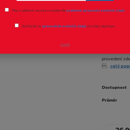
Ohodnotit pr
Přeji si odebírat novinky e-mailem dle
podmínek zpracování osobních údajů
.
Tyč kruho
Souhlasím se
zpracováním osobních údajů
pro účely registrace.
Trubky řady M
délce 1 metr 
Zavřít
výběru u každ
provedení zd
...
celý pop
Dostupnost
Průměr