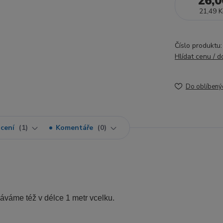
26,0
21,49 K
Číslo produktu:
Hlídat cenu / 
Do oblíbený
cení
1
Komentáře
0
dáváme též v délce 1 metr vcelku.