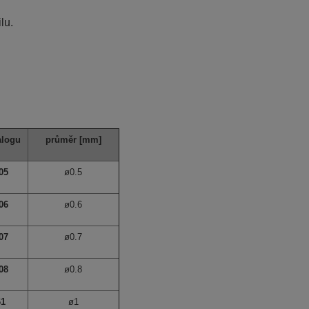
lu.
alogu
průměr
[mm]
05
ø0.5
06
ø0.6
07
ø0.7
08
ø0.8
61
ø1