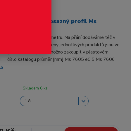
odukt
vého průřezu - mosazný profil Ms
S. Základní délka je 0.5 metru. Na přání dodáváme též v
vcelku. Materiál: mosaz Ceny jednotlivých produktů jsou ve
ého profilu. Trubky také možno zakoupit v plastovém
e: číslo katalogu průměr [mm] Ms 7605 ø0.5 Ms 7606
is
Skladem 6 ks