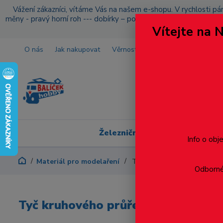
Vážení zákazníci, vítáme Vás na našem e-shopu. V rychlosti pár
měny - pravý horní roh --- dobírky – pokud si z nějakého důvo
Vítejte na 
O nás
Jak nakupovat
Věrnostní program
Doprava a p
Železniční modelářství
Info o obj
Materiál pro modelaření
Tyč kruhového průřezu prům
Odborné 
Tyč kruhového průřezu průměr 1.