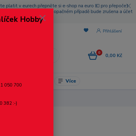
cete platit v eurech přepněte si e-shop na euro 💶 pro přepočet
nou platbou za poštovné, v opačném případě bude zrušena a účet
alíček Hobby
.
Přihlášení
0
0,00 Kč
CZK
Více
l pro modelaření
721 050 700
0 382 :-)