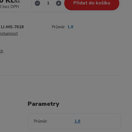
0 Kč
/
ks
Přidat do košíku
č
bez DPH
LI-MS-7618
Průměr:
1.8
dostupnost
ch
Parametry
Průměr
1.8