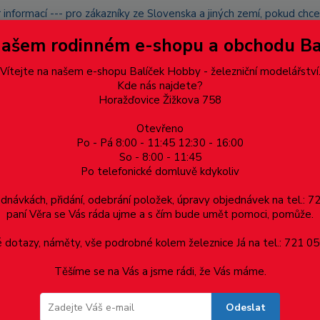
 informací --- pro zákazníky ze Slovenska a jiných zemí, pokud ch
du zásilku nevyzvednete, bude po domluvě zaslána znovu s opětov
Našem rodinném e-shopu a obchodu B
přidán na blacklist a rušeny následující objednávky.
latba
Vítejte na našem e-shopu Balíček Hobby - železniční modelářství
Více
Kde nás najdete?
Horažďovice Žižkova 758
Otevřeno
Hledat
Po - Pá 8:00 - 11:45 12:30 - 16:00
So - 8:00 - 11:45
Po telefonické domluvě kdykoliv
Dárkové poukazy, upomínkové předměty
Materiá
ednávkách, přidání, odebrání položek, úpravy objednávek na tel.: 
paní Věra se Vás ráda ujme a s čím bude umět pomoci, pomůže.
ěr 1.8mm - 1ks
dotazy, náměty, vše podrobné kolem železnice Já na tel.: 721 05
Těšíme se na Vás a jsme rádi, že Vás máme.
8mm - 1ks
Odeslat