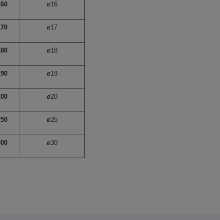
160
ø16
170
ø17
180
ø18
190
ø19
200
ø20
250
ø25
300
ø30