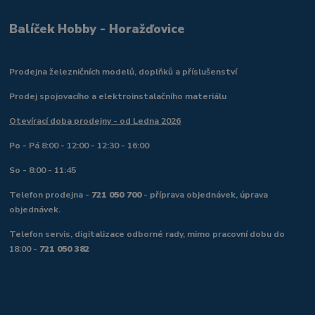
Balíček Hobby - Horažďovice
Prodejna železničních modelů, doplňků a příslušenství
Prodej spojovacího a elektroinstalačního materiálu
Otevírací doba prodejny - od Ledna 2026
Po - Pá 8:00 - 12:00 - 12:30 - 16:00
So - 8:00 - 11:45
Telefon prodejna -
721 050 700
- příprava objednávek, úprava
objednávek.
Telefon servis, digitalizace odborné rady, mimo pracovní dobu do
18:00 -
721 050 382