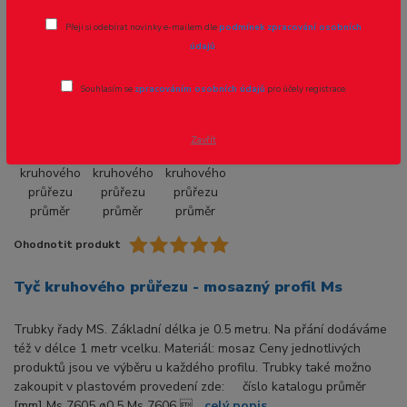
Tyč kruhového průřezu průměr 2.2mm -
Přeji si odebírat novinky e-mailem dle
podmínek zpracování osobních
1ks
údajů
.
Souhlasím se
zpracováním osobních údajů
pro účely registrace.
Zavřít
Ohodnotit produkt
Tyč kruhového průřezu - mosazný profil Ms
Trubky řady MS. Základní délka je 0.5 metru. Na přání dodáváme
též v délce 1 metr vcelku. Materiál: mosaz Ceny jednotlivých
produktů jsou ve výběru u každého profilu. Trubky také možno
zakoupit v plastovém provedení zde: číslo katalogu průměr
[mm] Ms 7605 ø0.5 Ms 7606 ...
celý popis