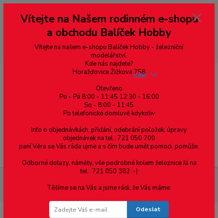
Vážení zákazníci, vítáme Vás na našem e-shopu. V rychlosti pár informací
Vítejte na Našem rodinném e-shopu
--- pro zákazníky ze Slovenska a jiných zemí, pokud chcete platit v eurech
přepněte si e-shop na euro 💶 pro přepočet měny - pravý horní roh ---
a obchodu Balíček Hobby
dobírky – pokud si z nějakého důvodu zásilku nevyzvednete, bude po
domluvě zaslána znovu s opětovnou platbou za poštovné, v opačném
případě bude zrušena a účet přidán na blacklist a rušeny následující
Vítejte na našem e-shopu Balíček Hobby - železniční
objednávky.
modelářství.
Kde nás najdete?
Horažďovice Žižkova 758
CZK
Otevřeno
Po - Pá 8:00 - 11:45 12:30 - 16:00
So - 8:00 - 11:45
0
0,00 Kč
Po telefonické domluvě kdykoliv
Info o objednávkách, přidání, odebrání položek, úpravy
objednávek na tel.: 721 050 700
paní Věra se Vás ráda ujme a s čím bude umět pomoci, pomůže.
Menu
Odborné dotazy, náměty, vše podrobné kolem železnice Já na
tel.: 721 050 382 :-)
Materiál pro modelaření
Tyč kruhového průřezu průměr 2.2mm
Těšíme se na Vás a jsme rádi, že Vás máme.
- 1ks
Odeslat