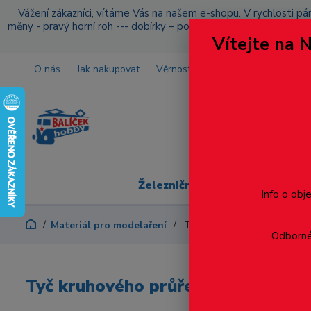
Vážení zákazníci, vítáme Vás na našem e-shopu. V rychlosti pár
měny - pravý horní roh --- dobírky – pokud si z nějakého důvo
Vítejte na 
O nás
Jak nakupovat
Věrnostní program
Doprava a p
Železniční modelářství
Info o obj
Materiál pro modelaření
Tyč kruhového průřezu prům
Odborné 
Tyč kruhového průřezu průměr 4.