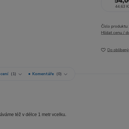
54,0
44,63 K
Číslo produktu:
Hlídat cenu / 
Do oblíbený
cení
1
Komentáře
0
dáváme též v délce 1 metr vcelku.