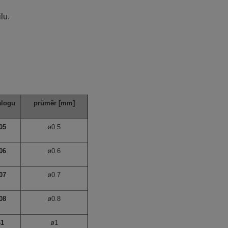
lu.
alogu
průměr
[mm]
05
ø0.5
06
ø0.6
07
ø0.7
08
ø0.8
61
ø1