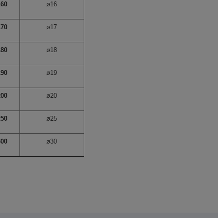
160
ø16
170
ø17
180
ø18
190
ø19
200
ø20
250
ø25
300
ø30