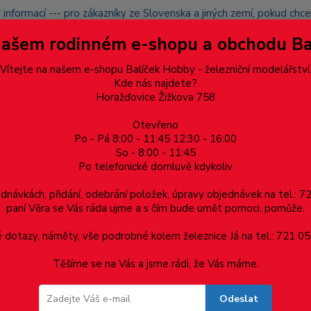
 informací --- pro zákazníky ze Slovenska a jiných zemí, pokud ch
du zásilku nevyzvednete, bude po domluvě zaslána znovu s opětov
Našem rodinném e-shopu a obchodu B
přidán na blacklist a rušeny následující objednávky.
latba
Vítejte na našem e-shopu Balíček Hobby - železniční modelářství
Více
Kde nás najdete?
Horažďovice Žižkova 758
Otevřeno
Hledat
Po - Pá 8:00 - 11:45 12:30 - 16:00
So - 8:00 - 11:45
Po telefonické domluvě kdykoliv
Dárkové poukazy, upomínkové předměty
Materiá
ednávkách, přidání, odebrání položek, úpravy objednávek na tel.: 
paní Věra se Vás ráda ujme a s čím bude umět pomoci, pomůže.
ěr 4.0mm - 1ks
dotazy, náměty, vše podrobné kolem železnice Já na tel.: 721 05
Těšíme se na Vás a jsme rádi, že Vás máme.
0mm - 1ks
Odeslat