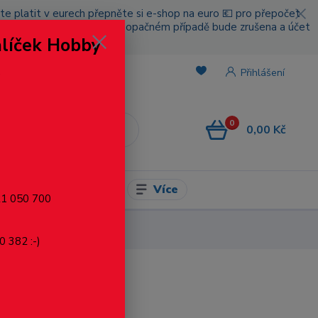
cete platit v eurech přepněte si e-shop na euro 💶 pro přepočet
nou platbou za poštovné, v opačném případě bude zrušena a účet
alíček Hobby
.
Přihlášení
0
0,00 Kč
CZK
Více
l pro modelaření
721 050 700
0 382 :-)