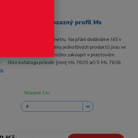
odukt
vého průřezu - mosazný profil Ms
S. Základní délka je 0.5 metru. Na přání dodáváme též v
vcelku. Materiál: mosaz Ceny jednotlivých produktů jsou ve
ého profilu. Trubky také možno zakoupit v plastovém
e: číslo katalogu průměr [mm] Ms 7605 ø0.5 Ms 7606
is
Skladem 2 ks