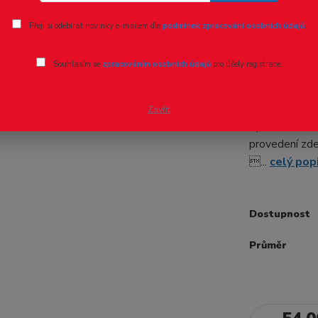
Ohodnotit pr
Přeji si odebírat novinky e-mailem dle
podmínek zpracování osobních údajů
.
Tyč kruho
Souhlasím se
zpracováním osobních údajů
pro účely registrace.
Trubky řady M
délce 1 metr 
Zavřít
výběru u každ
provedení zd
...
celý pop
Dostupnost
Průměr