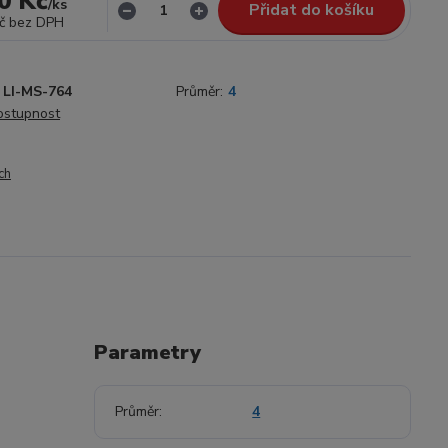
0 Kč
/
ks
Přidat do košíku
č
bez DPH
LI-MS-764
Průměr:
4
dostupnost
ch
Parametry
Průměr
4