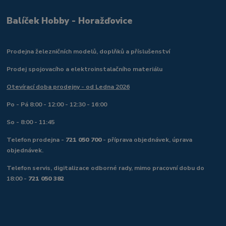
Balíček Hobby - Horažďovice
Prodejna železničních modelů, doplňků a příslušenství
Prodej spojovacího a elektroinstalačního materiálu
Otevírací doba prodejny - od Ledna 2026
Po - Pá 8:00 - 12:00 - 12:30 - 16:00
So - 8:00 - 11:45
Telefon prodejna -
721 050 700
- příprava objednávek, úprava
objednávek.
Telefon servis, digitalizace odborné rady, mimo pracovní dobu do
18:00 -
721 050 382