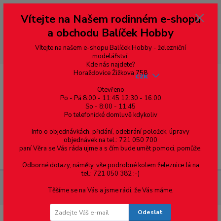
Vážení zákazníci, vítáme Vás na našem e-shopu. V rychlosti pár informací
Vítejte na Našem rodinném e-shopu
--- pro zákazníky ze Slovenska a jiných zemí, pokud chcete platit v eurech
přepněte si e-shop na euro 💶 pro přepočet měny - pravý horní roh ---
a obchodu Balíček Hobby
dobírky – pokud si z nějakého důvodu zásilku nevyzvednete, bude po
domluvě zaslána znovu s opětovnou platbou za poštovné, v opačném
případě bude zrušena a účet přidán na blacklist a rušeny následující
Vítejte na našem e-shopu Balíček Hobby - železniční
objednávky.
modelářství.
Kde nás najdete?
Horažďovice Žižkova 758
CZK
Otevřeno
Po - Pá 8:00 - 11:45 12:30 - 16:00
So - 8:00 - 11:45
0
0,00 Kč
Po telefonické domluvě kdykoliv
Info o objednávkách, přidání, odebrání položek, úpravy
objednávek na tel.: 721 050 700
paní Věra se Vás ráda ujme a s čím bude umět pomoci, pomůže.
Menu
Odborné dotazy, náměty, vše podrobné kolem železnice Já na
tel.: 721 050 382 :-)
Materiál pro modelaření
Tyč kruhového průřezu průměr 4.5mm
Těšíme se na Vás a jsme rádi, že Vás máme.
- 1ks
Odeslat