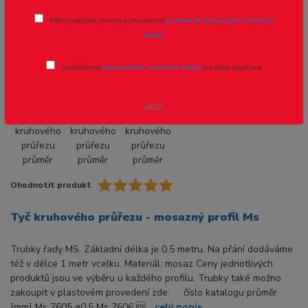
Tyč kruhového průřezu průměr 4.5mm -
Přeji si odebírat novinky e-mailem dle
podmínek zpracování osobních
1ks
údajů
.
Souhlasím se
zpracováním osobních údajů
pro účely registrace.
Zavřít
Ohodnotit produkt
Tyč kruhového průřezu - mosazný profil Ms
Trubky řady MS. Základní délka je 0.5 metru. Na přání dodáváme
též v délce 1 metr vcelku. Materiál: mosaz Ceny jednotlivých
produktů jsou ve výběru u každého profilu. Trubky také možno
zakoupit v plastovém provedení zde: číslo katalogu průměr
[mm] Ms 7605 ø0.5 Ms 7606 ...
celý popis